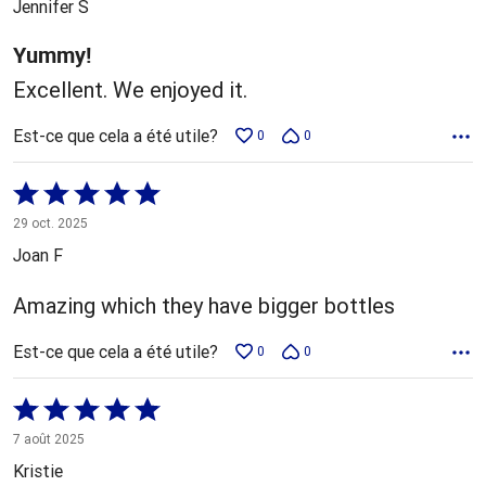
Jennifer S
Yummy!
Excellent. We enjoyed it.
Est-ce que cela a été utile?
0
0
Coté
5 sur
29 oct. 2025
5
Joan F
Amazing which they have bigger bottles
Est-ce que cela a été utile?
0
0
Coté
5 sur
7 août 2025
5
Kristie