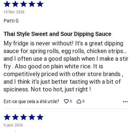
Coté
5 sur
10 févr. 2026
5
Patti G
Thai Style Sweet and Sour Dipping Sauce
My fridge is never without! It’s a great dipping
sauce for spring rolls, egg rolls, chicken strips…
and I often use a good splash when I make a stir
fry . Also good on plain white rice. It is
competitively priced with other store brands ,
and I think it’s just better tasting with a bit of
spiciness. Not too hot, just right !
Est-ce que cela a été utile?
0
0
Coté
5 sur
9 janv. 2026
5