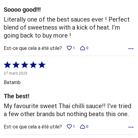
Soooo good!!!
Literally one of the best sauces ever ! Perfect
blend of sweetness with a kick of heat. I’m
going back to buy more !
Est-ce que cela a été utile?
1
0
Coté
5 sur
27 mars 2025
5
Batamb
The best!
My favourite sweet Thai chilli sauce!! I’ve tried
a few other brands but nothing beats this one.
Est-ce que cela a été utile?
1
0