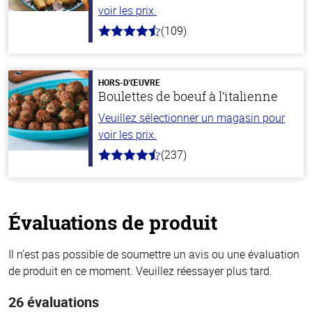
voir les prix.
(109)
4.8
hors
de
5
stars
HORS-D'ŒUVRE
Boulettes de boeuf à l’italienne
Veuillez sélectionner un magasin pour
voir les prix.
(237)
4.6
hors
de
5
stars
Évaluations de produit
Il n’est pas possible de soumettre un avis ou une évaluation
de produit en ce moment. Veuillez réessayer plus tard.
26 évaluations