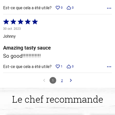
Est-ce que cela a été utile?
0
0
Coté
5 sur
30 oct. 2023
5
Johnny
Amazing tasty sauce
So good!!!!!!!!!!!!
Est-ce que cela a été utile?
1
0
1
2
Le chef recommande