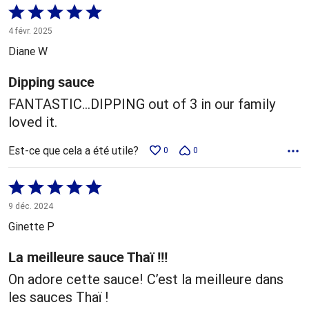
Coté
5 sur
4 févr. 2025
5
Diane W
Dipping sauce
FANTASTIC...DIPPING out of 3 in our family
loved it.
Est-ce que cela a été utile?
0
0
Coté
5 sur
9 déc. 2024
5
Ginette P
La meilleure sauce Thaï !!!
On adore cette sauce! C’est la meilleure dans
les sauces Thaï !