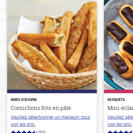
HORS-D'ŒUVRE
DESSERTS
Cornichons frits en pâte
Mini-écla
Veuillez sélectionner un magasin pour
Veuillez sé
voir les prix.
voir les prix.
(50)