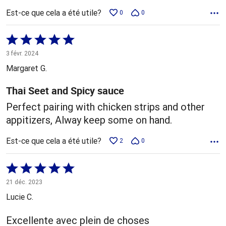
Est-ce que cela a été utile?
0
0
Coté
5 sur
3 févr. 2024
5
Margaret G.
Thai Seet and Spicy sauce
Perfect pairing with chicken strips and other
appitizers, Alway keep some on hand.
Est-ce que cela a été utile?
2
0
Coté
5 sur
21 déc. 2023
5
Lucie C.
Excellente avec plein de choses