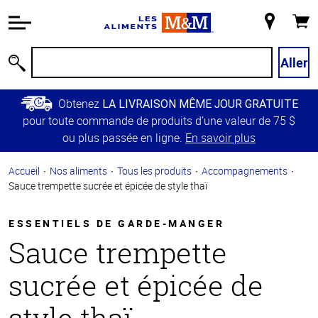
Information
relative à
Mon
Panie
l'accessibilité
magasin
Passer
Aller
Recherche
au
contenu
Obtenez
LA LIVRAISON MÊME JOUR GRATUITE
principal
pour toute commande de produits d’une valeur de 75 $
Retour à
ou plus passée en ligne.
En savoir plus
la
navigation
Accueil
Nos aliments
Tous les produits
Accompagnements
principale
Sauce trempette sucrée et épicée de style thaï
ESSENTIELS DE GARDE-MANGER
Sauce trempette
sucrée et épicée de
style thaï