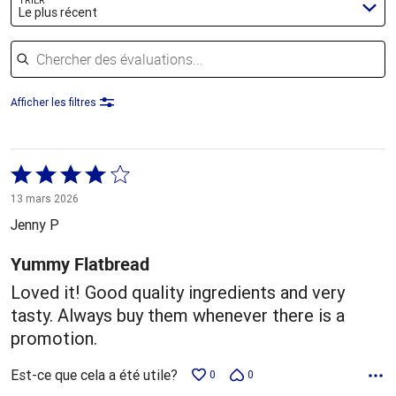
TRIER
Le plus récent
Chercher des évaluations
Afficher les filtres
Coté
4 sur
13 mars 2026
5
Jenny P
Yummy Flatbread
Loved it! Good quality ingredients and very
tasty. Always buy them whenever there is a
promotion.
Est-ce que cela a été utile?
0
0