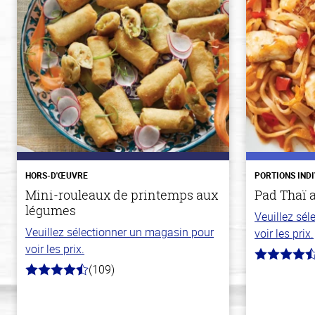
HORS-D'ŒUVRE
PORTIONS IND
Mini-rouleaux de printemps aux
Pad Thaï 
légumes
Veuillez sé
Veuillez sélectionner un magasin pour
voir les prix.
voir les prix.
4.3
(109)
hors
4.8
de
hors
5
de
stars
5