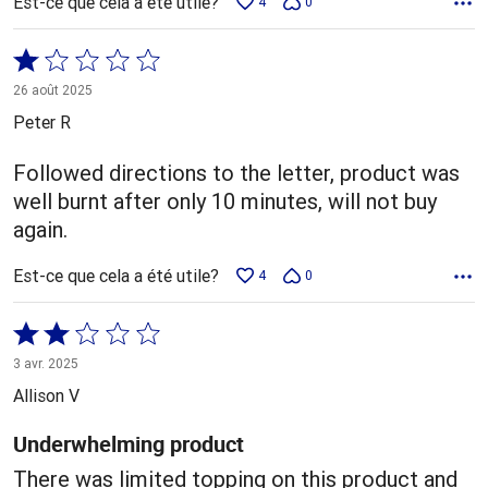
Est-ce que cela a été utile?
4
0
Coté
1 sur
26 août 2025
5
Peter R
Followed directions to the letter, product was
well burnt after only 10 minutes, will not buy
again.
Est-ce que cela a été utile?
4
0
Coté
2 sur
3 avr. 2025
5
Allison V
Underwhelming product
There was limited topping on this product and