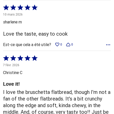
Coté
5 sur
10 mars 2026
5
sharlene m
Love the taste, easy to cook
Est-ce que cela a été utile?
0
0
Coté
5 sur
7 févr. 2026
5
Christine C
Love it!
I love the bruschetta flatbread, though I'm not a
fan of the other flatbreads. It's a bit crunchy
along the edge and soft, kinda chewy, in the
middle. And, of course, very tasty too!! Just be