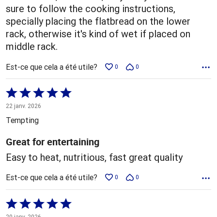
sure to follow the cooking instructions,
specially placing the flatbread on the lower
rack, otherwise it's kind of wet if placed on
middle rack.
Est-ce que cela a été utile?
0
0
Coté
5 sur
22 janv. 2026
5
Tempting
Great for entertaining
Easy to heat, nutritious, fast great quality
Est-ce que cela a été utile?
0
0
Coté
5 sur
20 janv. 2026