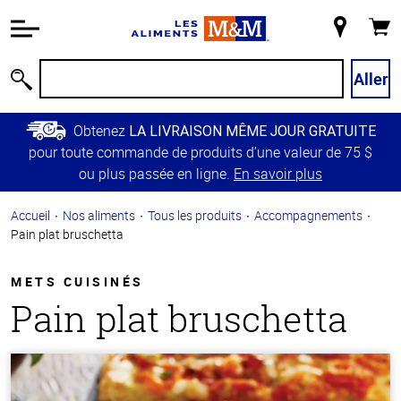
Information
relative à
Mon
Panie
l'accessibilité
magasin
Passer
Aller
Recherche
au
contenu
Obtenez
LA LIVRAISON MÊME JOUR GRATUITE
principal
pour toute commande de produits d’une valeur de 75 $
Retour à
ou plus passée en ligne.
En savoir plus
la
navigation
Accueil
Nos aliments
Tous les produits
Accompagnements
principale
Pain plat bruschetta
METS CUISINÉS
Pain plat bruschetta