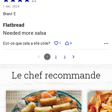
4 sur
1 déc. 2024
5
Brent E
Flatbread
Needed more salsa
Est-ce que cela a été utile?
1
0
1
2
3
Le chef recommande