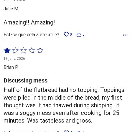
5
Julie M
Amazing!! Amazing!!
Est-ce que cela a été utile?
0
0
Coté
1 sur
13 janv. 2026
5
Brian P.
Discussing mess
Half of the flatbread had no topping. Toppings
were piled in the middle of the bread, my first
thought was it had thawed during shipping. It
was a soggy mess even after cooking for 25
minutes. Was tasteless and gross.