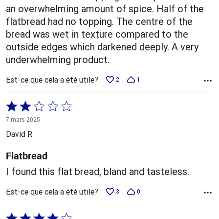
an overwhelming amount of spice. Half of the
flatbread had no topping. The centre of the
bread was wet in texture compared to the
outside edges which darkened deeply. A very
underwhelming product.
Est-ce que cela a été utile?
2
1
Coté
2 sur
7 mars 2025
5
David R
Flatbread
I found this flat bread, bland and tasteless.
Est-ce que cela a été utile?
3
0
Coté