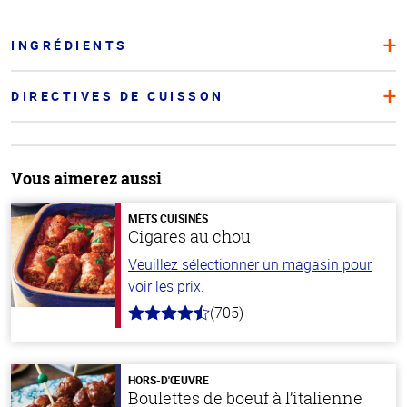
INGRÉDIENTS
DIRECTIVES DE CUISSON
Vous aimerez aussi
METS CUISINÉS
Cigares au chou
Veuillez sélectionner un magasin pour
voir les prix.
(705)
4.6
hors
de
5
stars
HORS-D'ŒUVRE
Boulettes de boeuf à l’italienne