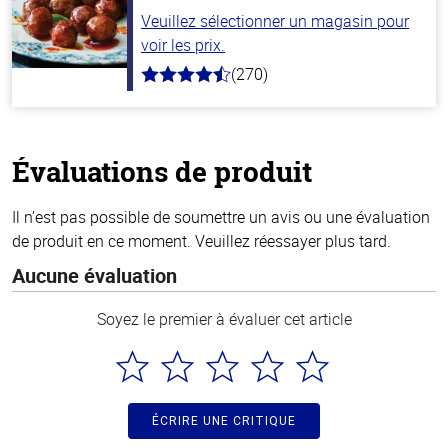
Veuillez sélectionner un magasin pour
voir les prix.
(270)
4.5
hors
de
5
stars
Évaluations de produit
Il n’est pas possible de soumettre un avis ou une évaluation
de produit en ce moment. Veuillez réessayer plus tard.
Aucune évaluation
Soyez le premier à évaluer cet article
ÉCRIRE UNE CRITIQUE