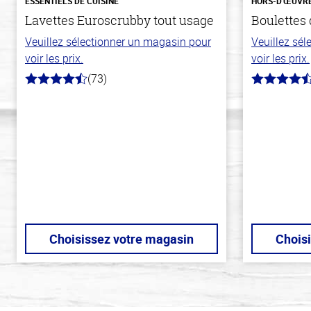
ESSENTIELS DE CUISINE
HORS-D'ŒUVR
Lavettes Euroscrubby tout usage
Boulettes 
Veuillez sélectionner un magasin pour
Veuillez sé
voir les prix.
voir les prix.
(73)
4.8
4.5
hors
hors
de
de
5
5
stars
stars
Choisissez votre magasin
Chois