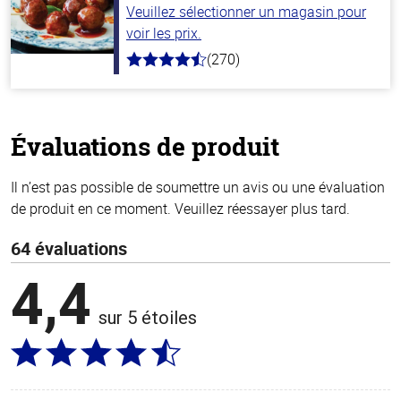
Veuillez sélectionner un magasin pour
voir les prix.
(270)
4.5
hors
de
5
stars
Évaluations de produit
Il n’est pas possible de soumettre un avis ou une évaluation
de produit en ce moment. Veuillez réessayer plus tard.
64 évaluations
4,4
sur 5 étoiles