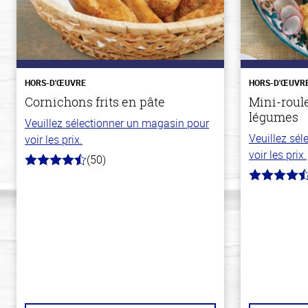
HORS-D'ŒUVRE
HORS-D'ŒUVR
Cornichons frits en pâte
Mini-roul
légumes
Veuillez sélectionner un magasin pour
Veuillez sé
voir les prix.
voir les prix.
(50)
4.1
hors
4.8
de
hors
5
de
stars
5
stars