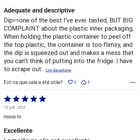
Adequate and descriptive
Dip==one of the best I've ever tasted, BUT BIG
COMPLAINT about the plastic inner packaging.
When holding the plastic container to peel off
the top plastic, the container is too flimsy, and
the dip is squeezed out and makes a mess that
you can't think of putting into the fridge. I have
to scrape out
…
Lire davantage
Est-ce que cela a été utile?
3
3
Coté
5 sur
13 juill. 2025
5
mona m.
Excellente