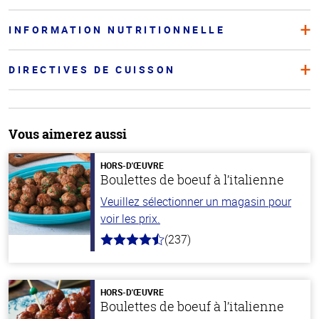
INFORMATION NUTRITIONNELLE
DIRECTIVES DE CUISSON
Vous aimerez aussi
HORS-D'ŒUVRE
Boulettes de boeuf à l’italienne
Veuillez sélectionner un magasin pour
voir les prix.
(237)
4.6
hors
de
5
stars
HORS-D'ŒUVRE
Boulettes de boeuf à l’italienne