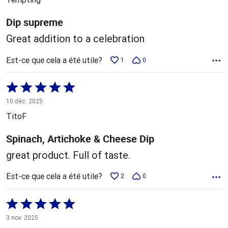
Dip supreme
Great addition to a celebration
Est-ce que cela a été utile?
1
0
Coté
5 sur
10 déc. 2025
5
TitoF
Spinach, Artichoke & Cheese Dip
great product. Full of taste.
Est-ce que cela a été utile?
2
0
Coté
5 sur
3 nov. 2025
5