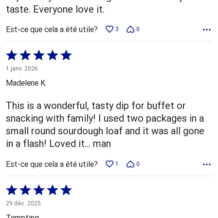
taste. Everyone love it.
Est-ce que cela a été utile?
3
0
Coté
5 sur
1 janv. 2026
5
Madelene K.
This is a wonderful, tasty dip for buffet or
snacking with family! I used two packages in a
small round sourdough loaf and it was all gone
in a flash! Loved it... man
Est-ce que cela a été utile?
1
0
Coté
5 sur
29 déc. 2025
5
Tempting