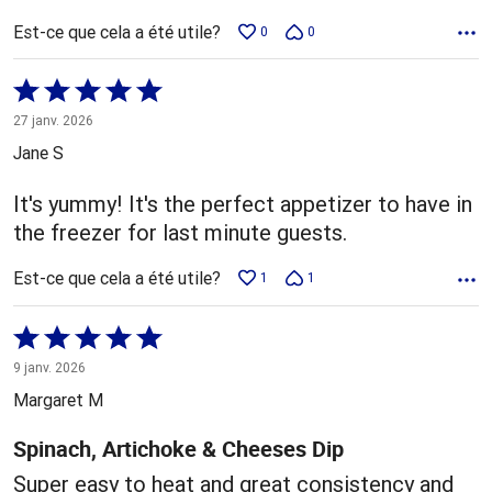
Est-ce que cela a été utile?
0
0
Coté
5 sur
27 janv. 2026
5
Jane S
It's yummy! It's the perfect appetizer to have in
the freezer for last minute guests.
Est-ce que cela a été utile?
1
1
Coté
5 sur
9 janv. 2026
5
Margaret M
Spinach, Artichoke & Cheeses Dip
Super easy to heat and great consistency and