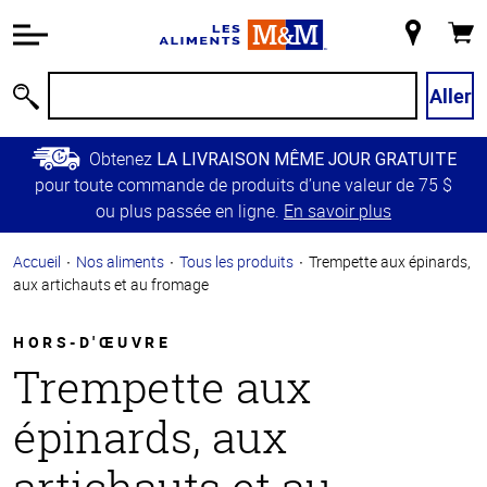
Information
relative à
Mon
Panie
l'accessibilité
magasin
Passer
Aller
Recherche
au
contenu
Obtenez
LA LIVRAISON MÊME JOUR GRATUITE
principal
pour toute commande de produits d’une valeur de 75 $
Retour à
ou plus passée en ligne.
En savoir plus
la
navigation
Accueil
Nos aliments
Tous les produits
Trempette aux épinards,
principale
aux artichauts et au fromage
HORS-D'ŒUVRE
Trempette aux
épinards, aux
artichauts et au