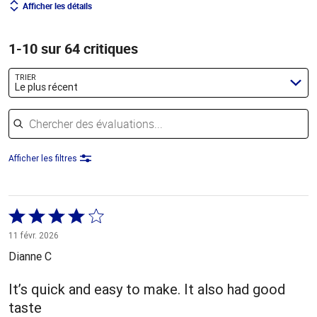
Afficher les détails
1-10 sur 64 critiques
TRIER
Le plus récent
Chercher des évaluations
Afficher les filtres
Coté
4 sur
11 févr. 2026
5
Dianne C
It’s quick and easy to make. It also had good
taste