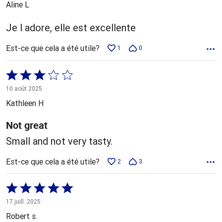
Aline L
Je l adore, elle est excellente
Est-ce que cela a été utile?
1
0
Coté
3 sur
10 août 2025
5
Kathleen H
Not great
Small and not very tasty.
Est-ce que cela a été utile?
2
3
Coté
5 sur
17 juill. 2025
5
Robert s.