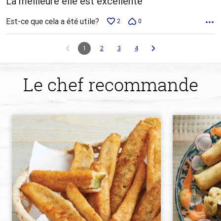
La meilleure elle est excellente
Est-ce que cela a été utile?
2
0
1
2
3
4
Le chef recommande