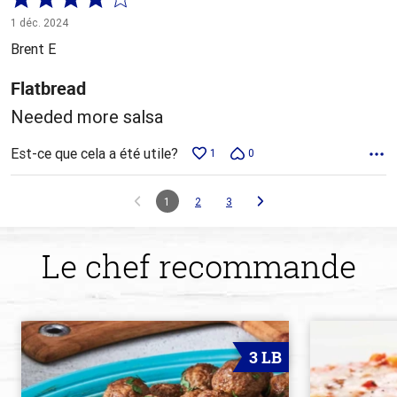
4 sur
1 déc. 2024
5
Brent E
Flatbread
Needed more salsa
Est-ce que cela a été utile?
1
0
1
2
3
Le chef recommande
3 LB