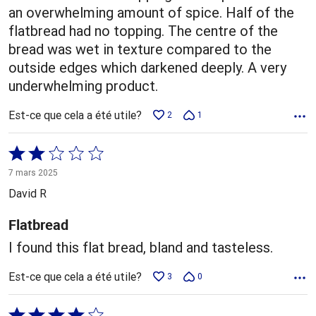
an overwhelming amount of spice. Half of the
flatbread had no topping. The centre of the
bread was wet in texture compared to the
outside edges which darkened deeply. A very
underwhelming product.
Est-ce que cela a été utile?
2
1
Coté
2 sur
7 mars 2025
5
David R
Flatbread
I found this flat bread, bland and tasteless.
Est-ce que cela a été utile?
3
0
Coté