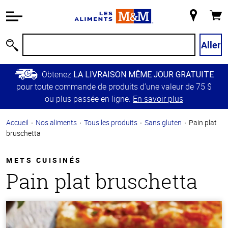
Information
relative à
Mon
Panie
l'accessibilité
magasin
Passer
Aller
Recherche
au
contenu
Obtenez
LA LIVRAISON MÊME JOUR GRATUITE
principal
pour toute commande de produits d’une valeur de 75 $
Retour à
ou plus passée en ligne.
En savoir plus
la
navigation
Accueil
Nos aliments
Tous les produits
Sans gluten
Pain plat
principale
bruschetta
METS CUISINÉS
Pain plat bruschetta