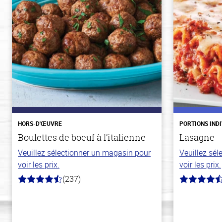
HORS-D'ŒUVRE
PORTIONS IND
Boulettes de boeuf à l’italienne
Lasagne
Veuillez sélectionner un magasin pour
Veuillez sé
voir les prix.
voir les prix.
(237)
4.6
4.3
hors
hors
de
de
5
5
stars
stars