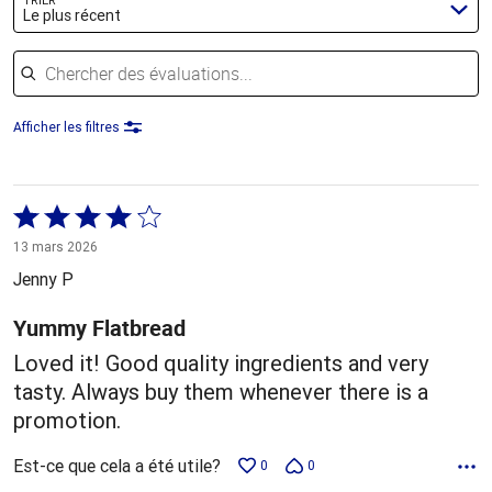
TRIER
Le plus récent
Chercher des évaluations
Afficher les filtres
Coté
4 sur
13 mars 2026
5
Jenny P
Yummy Flatbread
Loved it! Good quality ingredients and very
tasty. Always buy them whenever there is a
promotion.
Est-ce que cela a été utile?
0
0