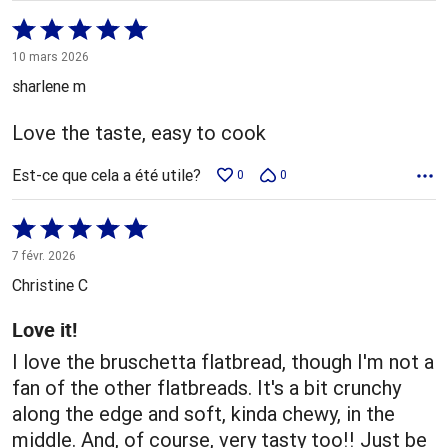
Coté
5 sur
10 mars 2026
5
sharlene m
Love the taste, easy to cook
Est-ce que cela a été utile?
0
0
Coté
5 sur
7 févr. 2026
5
Christine C
Love it!
I love the bruschetta flatbread, though I'm not a
fan of the other flatbreads. It's a bit crunchy
along the edge and soft, kinda chewy, in the
middle. And, of course, very tasty too!! Just be