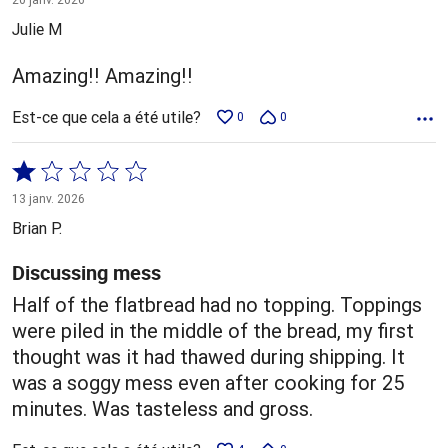
5
Julie M
Amazing!! Amazing!!
Est-ce que cela a été utile?
0
0
Coté
1 sur
13 janv. 2026
5
Brian P.
Discussing mess
Half of the flatbread had no topping. Toppings
were piled in the middle of the bread, my first
thought was it had thawed during shipping. It
was a soggy mess even after cooking for 25
minutes. Was tasteless and gross.