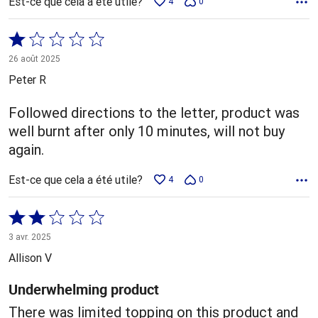
Est-ce que cela a été utile?
4
0
Coté
1 sur
26 août 2025
5
Peter R
Followed directions to the letter, product was
well burnt after only 10 minutes, will not buy
again.
Est-ce que cela a été utile?
4
0
Coté
2 sur
3 avr. 2025
5
Allison V
Underwhelming product
There was limited topping on this product and