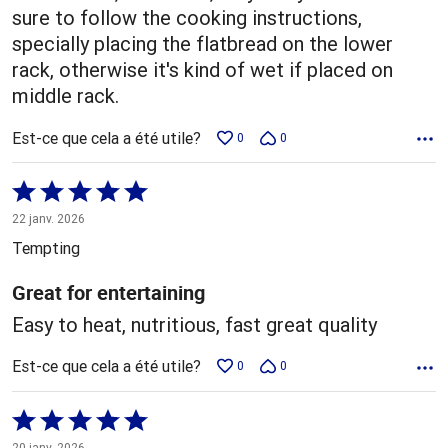
sure to follow the cooking instructions,
specially placing the flatbread on the lower
rack, otherwise it's kind of wet if placed on
middle rack.
Est-ce que cela a été utile?
0
0
Coté
5 sur
22 janv. 2026
5
Tempting
Great for entertaining
Easy to heat, nutritious, fast great quality
Est-ce que cela a été utile?
0
0
Coté
5 sur
20 janv. 2026