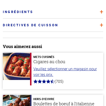
INGRÉDIENTS
DIRECTIVES DE CUISSON
Vous aimerez aussi
METS CUISINÉS
Cigares au chou
Veuillez sélectionner un magasin pour
voir les prix.
(705)
4.6
hors
de
5
stars
HORS-D'ŒUVRE
Boulettes de boeuf à l’italienne