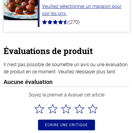
Veuillez sélectionner un magasin pour
voir les prix.
(270)
4.5
hors
de
5
stars
Évaluations de produit
Il n’est pas possible de soumettre un avis ou une évaluation
de produit en ce moment. Veuillez réessayer plus tard.
Aucune évaluation
Soyez le premier à évaluer cet article
ÉCRIRE UNE CRITIQUE