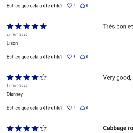
Est-ce que cela a été utile?
4
0
Coté
Très bon et
5 sur
27 févr. 2026
5
Lison
Est-ce que cela a été utile?
3
0
Coté
Very good, 
4 sur
17 févr. 2026
5
Dianney
Est-ce que cela a été utile?
4
0
Cabbage ro
Coté