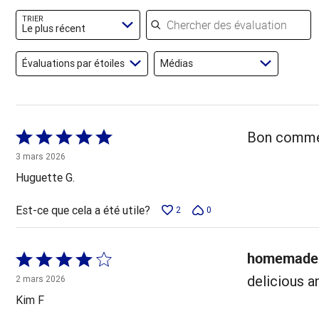
évaluateurs
Chercher des évaluations
TRIER
Le plus récent
Évaluations par étoiles
Médias
Coté
Bon comme 
5 sur
3 mars 2026
5
Huguette G.
Est-ce que cela a été utile?
2
0
homemade 
Coté
4 sur
delicious a
2 mars 2026
5
Kim F