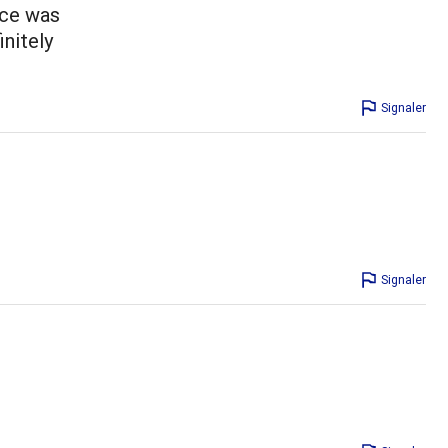
uce was
initely
Signaler
Signaler