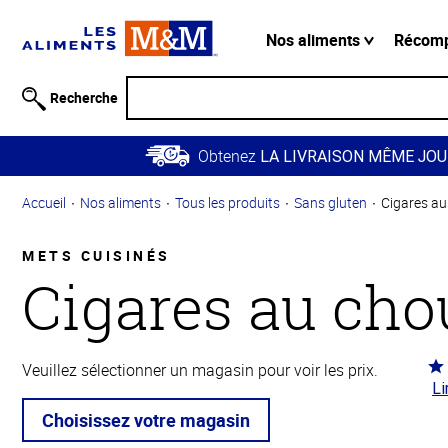
Information
relative à
Nos aliments
Récom
l'accessibilité
Passer
Recherche
au
contenu
Obtenez
principal
LA LIVRAISON MÊME JOU
Retour à
Accueil
Nos aliments
Tous les produits
Sans gluten
Cigares au
la
navigation
principale
METS CUISINÉS
Cigares au cho
Co
Veuillez sélectionner un magasin pour voir les prix.
Li
4.6
5
Choisissez votre magasin