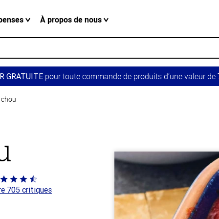
penses
À propos de nous
pour toute commande de produits d’une valeur de 7
R GRATUITE
 chou
u
té
re 705 critiques
 sur