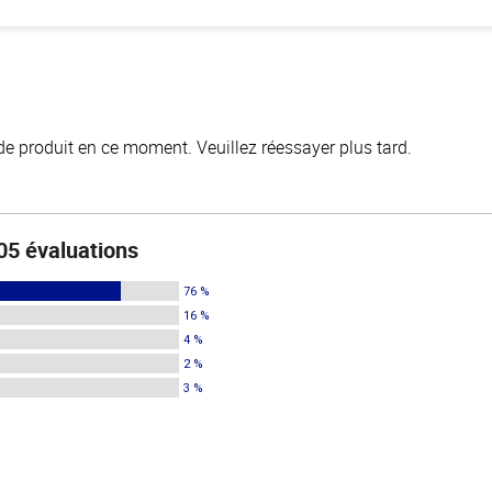
de produit en ce moment. Veuillez réessayer plus tard.
05 évaluations
76 %
16 %
4 %
2 %
3 %