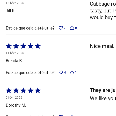
4 sur
Cabbage rol
16 févr. 2026
5
tasty, but I
Jill K.
would buy 
Est-ce que cela a été utile?
7
0
Coté
Nice meal. 
5 sur
11 févr. 2026
5
Brenda B
Est-ce que cela a été utile?
4
1
They are ju
Coté
5 sur
We like you
5 févr. 2026
5
Dorothy M.