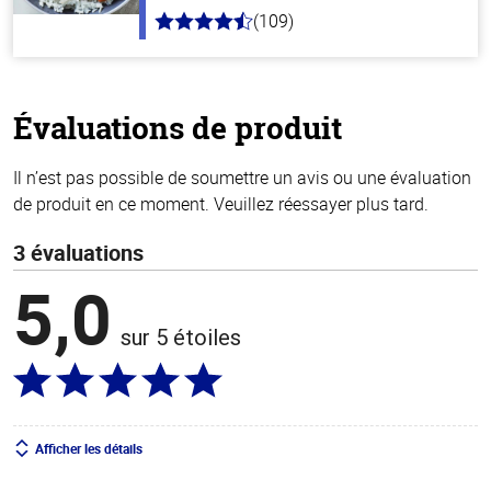
(109)
4.3
hors
de
5
stars
Évaluations de produit
Il n’est pas possible de soumettre un avis ou une évaluation
de produit en ce moment. Veuillez réessayer plus tard.
3 évaluations
5,0
sur 5 étoiles
Afficher les détails