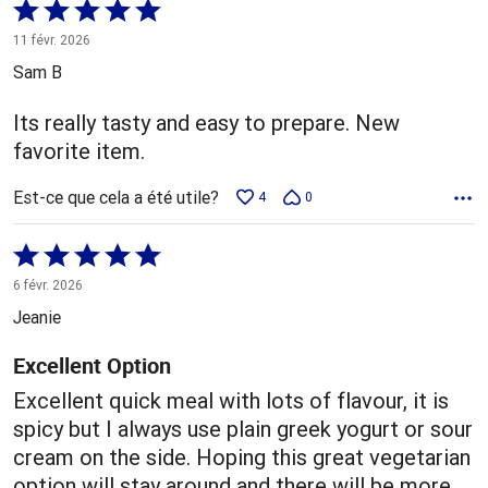
Coté
5 sur
11 févr. 2026
5
Sam B
Its really tasty and easy to prepare. New
favorite item.
Est-ce que cela a été utile?
4
0
Coté
5 sur
6 févr. 2026
5
Jeanie
Excellent Option
Excellent quick meal with lots of flavour, it is
spicy but I always use plain greek yogurt or sour
cream on the side. Hoping this great vegetarian
option will stay around and there will be more