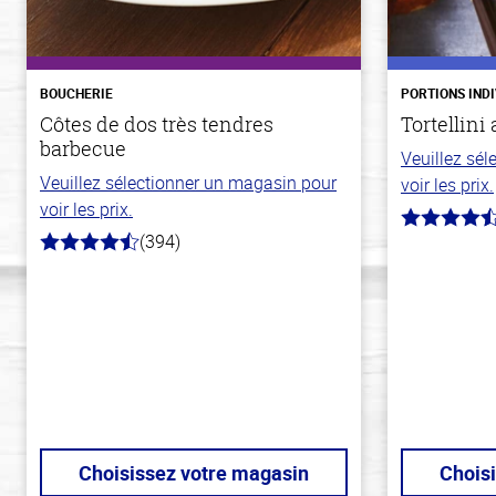
BOUCHERIE
PORTIONS IND
Côtes de dos très tendres
Tortellini
barbecue
Veuillez sé
Veuillez sélectionner un magasin pour
voir les prix.
voir les prix.
4.7
(394)
hors
4.7
de
hors
5
de
stars
5
stars
Choisissez votre magasin
Chois