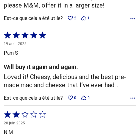
please M&M, offer it in a larger size!
Est-ce que cela a été utile?
2
1
Coté
5 sur
19 août 2025
5
Pam S
Will buy it again and again.
Loved it! Cheesy, delicious and the best pre-
made mac and cheese that I’ve ever had. .
Est-ce que cela a été utile?
0
0
Coté
2 sur
28 juin 2025
5
N M.