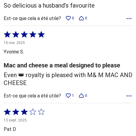
So delicious a husband’s favourite
Est-ce que cela a été utile?
0
0
Coté
5 sur
10 nov. 2025
5
Yvonne S.
Mac and cheese a meal designed to please
Even 👑 royalty is pleased with M& M MAC AND
CHEESE
Est-ce que cela a été utile?
1
0
Coté
3 sur
13 sept. 2025
5
Pat D