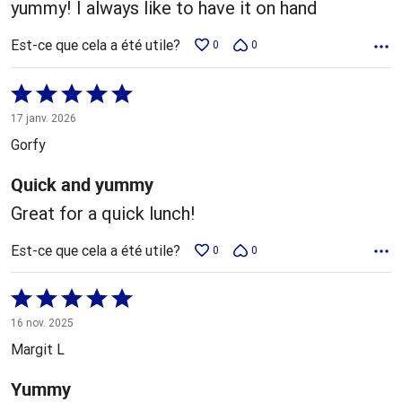
yummy! I always like to have it on hand
Est-ce que cela a été utile?
0
0
Coté
5 sur
17 janv. 2026
5
Gorfy
Quick and yummy
Great for a quick lunch!
Est-ce que cela a été utile?
0
0
Coté
5 sur
16 nov. 2025
5
Margit L
Yummy