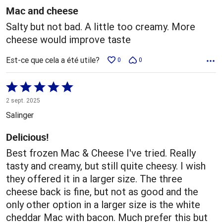
Mac and cheese
Salty but not bad. A little too creamy. More
cheese would improve taste
Est-ce que cela a été utile?
0
0
Coté
5 sur
2 sept. 2025
5
Salinger
Delicious!
Best frozen Mac & Cheese I've tried. Really
tasty and creamy, but still quite cheesy. I wish
they offered it in a larger size. The three
cheese back is fine, but not as good and the
only other option in a larger size is the white
cheddar Mac with bacon. Much prefer this but