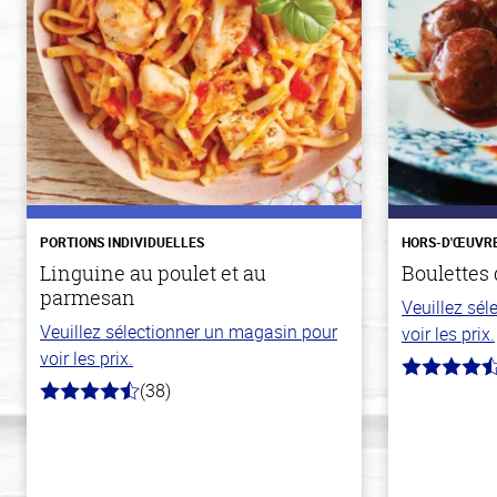
PORTIONS INDIVIDUELLES
HORS-D'ŒUVR
Linguine au poulet et au
Boulettes 
parmesan
Veuillez sé
Veuillez sélectionner un magasin pour
voir les prix.
voir les prix.
4.5
(38)
hors
4.1
de
hors
5
de
stars
5
stars