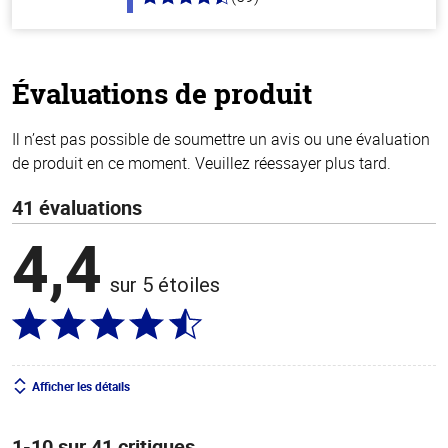
4.3
hors
de
5
stars
Évaluations de produit
Il n’est pas possible de soumettre un avis ou une évaluation
de produit en ce moment. Veuillez réessayer plus tard.
41 évaluations
4,4
sur 5 étoiles
Afficher les détails
1-10 sur 41 critiques