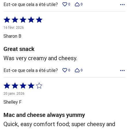
Est-ce que cela a été utile?
0
0
Coté
5 sur
16 févr. 2026
5
Sharon B
Great snack
Was very creamy and cheesy.
Est-ce que cela a été utile?
0
0
Coté
4 sur
20 janv. 2026
5
Shelley F
Mac and cheese always yummy
Quick, easy comfort food; super cheesy and