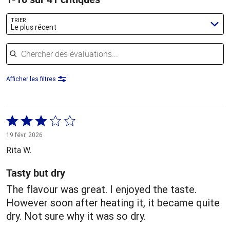
TRIER
Le plus récent
Chercher des évaluations
Afficher les filtres
Coté
3 sur
19 févr. 2026
5
Rita W.
Tasty but dry
The flavour was great. I enjoyed the taste.
However soon after heating it, it became quite
dry. Not sure why it was so dry.