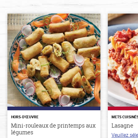
HORS-D'ŒUVRE
METS CUISINÉ
Mini-rouleaux de printemps aux
Lasagne
légumes
Veuillez sé