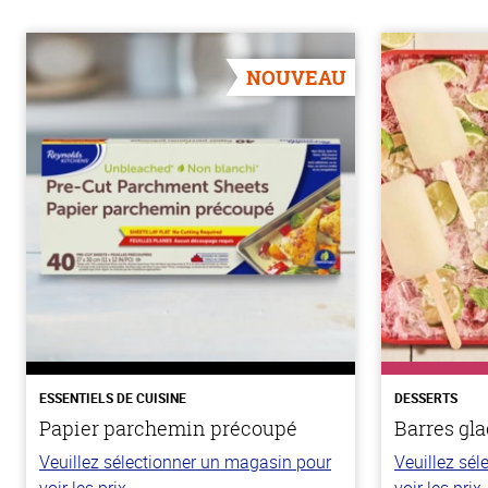
NOUVEAU
ESSENTIELS DE CUISINE
DESSERTS
Papier parchemin précoupé
Barres gla
Veuillez sélectionner un magasin pour
Veuillez sé
voir les prix.
voir les prix.