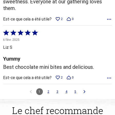
sweetness. Everyone at our gathering loves
them.
Est-ce que cela a été utile?
2
0
Coté
5 sur
6 févr. 2025
5
Liz S
Yummy
Best chocolate mini bites and delicious.
Est-ce que cela a été utile?
2
0
1
2
3
4
5
Le chef recommande