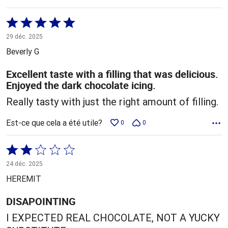
Coté
5 sur
29 déc. 2025
5
Beverly G
Excellent taste with a filling that was delicious.
Enjoyed the dark chocolate icing.
Really tasty with just the right amount of filling.
Est-ce que cela a été utile?
0
0
Coté
2 sur
24 déc. 2025
5
HEREMIT
DISAPOINTING
I EXPECTED REAL CHOCOLATE, NOT A YUCKY