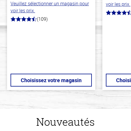
Veuillez sélectionner un magasin pour
voir les prix.
voir les prix.
4.1
(109)
hors
4.8
de
hors
5
de
stars
5
stars
Choisissez votre magasin
Chois
Nouveautés