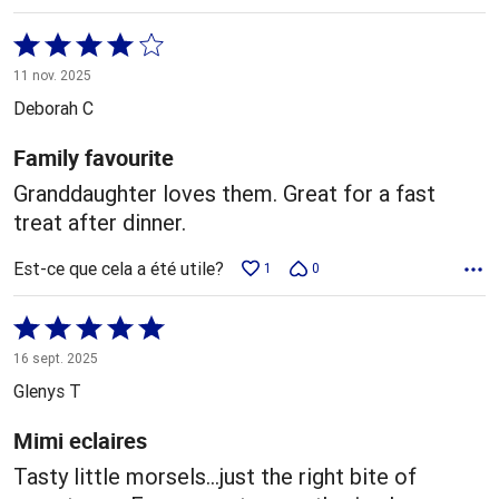
Coté
4 sur
11 nov. 2025
5
Deborah C
Family favourite
Granddaughter loves them. Great for a fast
treat after dinner.
Est-ce que cela a été utile?
1
0
Coté
5 sur
16 sept. 2025
5
Glenys T
Mimi eclaires
Tasty little morsels…just the right bite of