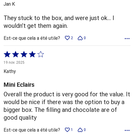
5
Jan K
They stuck to the box, and were just ok… I
wouldn’t get them again.
Est-ce que cela a été utile?
2
0
Coté
4 sur
19 nov. 2025
5
Kathy
Mini Eclairs
Overall the product is very good for the value. It
would be nice if there was the option to buy a
bigger box. The filling and chocolate are of
good quality
Est-ce que cela a été utile?
1
0