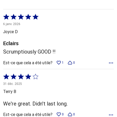
Coté
5 sur
6 janv. 2026
5
Joyce D
Eclairs
Scrumptiously GOOD !!
Est-ce que cela a été utile?
1
0
Coté
4 sur
31 déc. 2025
5
Terry B
We're great. Didn't last long.
Est-ce que cela a été utile?
0
0