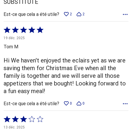
SUBSTITUTE
Est-ce que cela a été utile?
2
2
Coté
5 sur
19 déc. 2025
5
Tom M
Hi We haven't enjoyed the eclairs yet as we are
saving them for Christmas Eve when all the
family is together and we will serve all those
appetizers that we bought! Looking forward to
a fun easy meal!
Est-ce que cela a été utile?
0
0
Coté
3 sur
13 déc. 2025