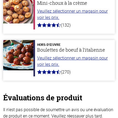
Mini-choux à la crème
Veuillez sélectionner un magasin pour
voir les prix.
(132)
4.8
hors
de
5
stars
HORS-D'ŒUVRE
Boulettes de boeuf à l’italienne
Veuillez sélectionner un magasin pour
voir les prix.
(270)
4.5
hors
de
5
stars
Évaluations de produit
Il n’est pas possible de soumettre un avis ou une évaluation
de produit en ce moment. Veuillez réessayer plus tard.