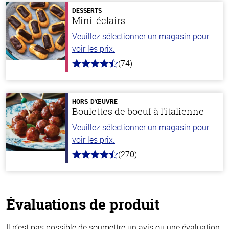
DESSERTS
Mini-éclairs
Veuillez sélectionner un magasin pour
voir les prix.
(74)
4.7
hors
de
5
stars
HORS-D'ŒUVRE
Boulettes de boeuf à l’italienne
Veuillez sélectionner un magasin pour
voir les prix.
(270)
4.5
hors
de
5
stars
Évaluations de produit
Il n’est pas possible de soumettre un avis ou une évaluation