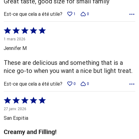
Great taste, good size for small family
Est-ce que cela a été utile?
1
0
Coté
5 sur
1 mars 2026
5
Jennifer M
These are delicious and something that is a
nice go-to when you want a nice but light treat.
Est-ce que cela a été utile?
0
0
Coté
5 sur
27 janv. 2026
5
San Espitia
Creamy and Filling!