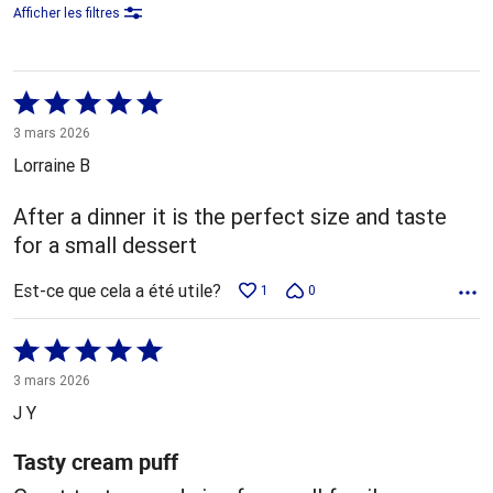
Afficher les filtres
Coté
5 sur
3 mars 2026
5
Lorraine B
After a dinner it is the perfect size and taste
for a small dessert
Est-ce que cela a été utile?
1
0
Coté
5 sur
3 mars 2026
5
J Y
Tasty cream puff