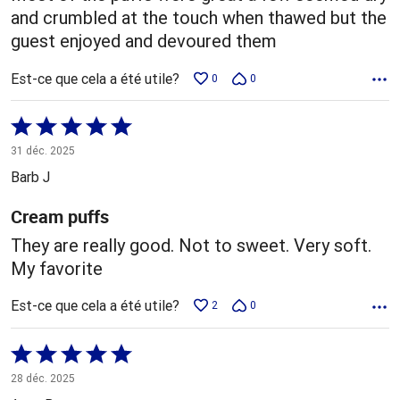
and crumbled at the touch when thawed but the
guest enjoyed and devoured them
Est-ce que cela a été utile?
0
0
Coté
5 sur
31 déc. 2025
5
Barb J
Cream puffs
They are really good. Not to sweet. Very soft.
My favorite
Est-ce que cela a été utile?
2
0
Coté
5 sur
28 déc. 2025
5