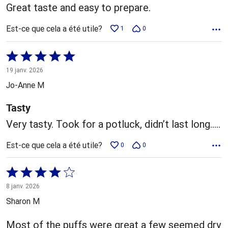
Great taste and easy to prepare.
Est-ce que cela a été utile?
1
0
Coté
5 sur
19 janv. 2026
5
Jo-Anne M
Tasty
Very tasty. Took for a potluck, didn’t last long…..
Est-ce que cela a été utile?
0
0
Coté
4 sur
8 janv. 2026
5
Sharon M
Most of the puffs were great a few seemed dry