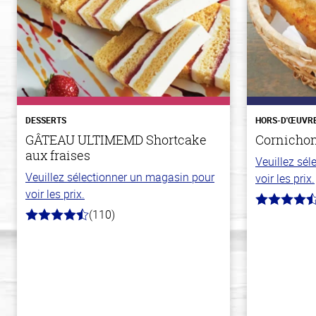
DESSERTS
HORS-D'ŒUVR
GÂTEAU ULTIMEMD Shortcake
Cornichons
aux fraises
Veuillez sé
Veuillez sélectionner un magasin pour
voir les prix.
voir les prix.
4.1
(110)
hors
4.9
de
hors
5
de
stars
5
stars