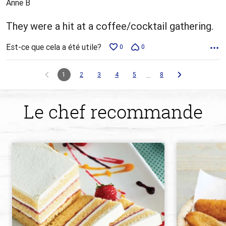
Anne B
They were a hit at a coffee/cocktail gathering.
Est-ce que cela a été utile?
0
0
…
1
2
3
4
5
8
Le chef recommande