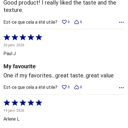
Good product! I really liked the taste and the
texture.
Est-ce que cela a été utile?
0
0
Coté
5 sur
20 janv. 2026
5
Paul J
My favourite
One if my favorites...great taste..great value
Est-ce que cela a été utile?
0
0
Coté
5 sur
19 janv. 2026
5
Arlene L