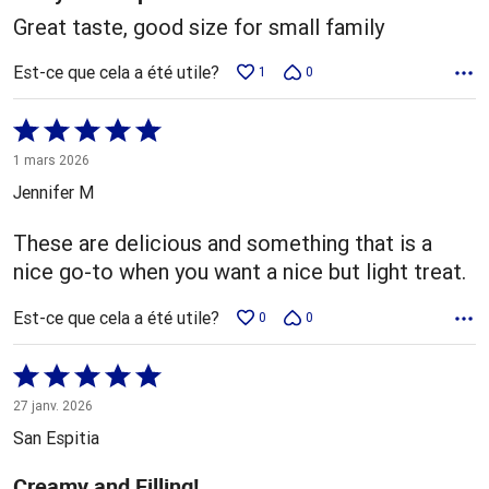
Great taste, good size for small family
Est-ce que cela a été utile?
1
0
Coté
5 sur
1 mars 2026
5
Jennifer M
These are delicious and something that is a
nice go-to when you want a nice but light treat.
Est-ce que cela a été utile?
0
0
Coté
5 sur
27 janv. 2026
5
San Espitia
Creamy and Filling!