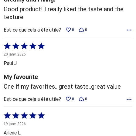
Good product! I really liked the taste and the
texture.
Est-ce que cela a été utile?
0
0
Coté
5 sur
20 janv. 2026
5
Paul J
My favourite
One if my favorites...great taste..great value
Est-ce que cela a été utile?
0
0
Coté
5 sur
19 janv. 2026
5
Arlene L