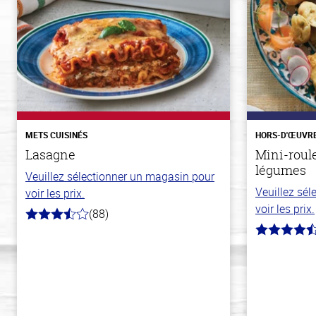
METS CUISINÉS
HORS-D'ŒUVR
Lasagne
Mini-roul
légumes
Veuillez sélectionner un magasin pour
Veuillez sé
voir les prix.
voir les prix.
(88)
3.8
hors
4.8
de
hors
5
de
stars
5
stars