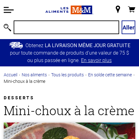
Information
relative à
Mon
Panie
l'accessibilité
magasin
Passer
Aller
Recherche
au
contenu
Obtenez
LA LIVRAISON MÊME JOUR GRATUITE
principal
pour toute commande de produits d’une valeur de 75 $
Retour à
ou plus passée en ligne.
En savoir plus
la
navigation
Accueil
Nos aliments
Tous les produits
En solde cette semaine
principale
Mini-choux à la crème
DESSERTS
Mini-choux à la crème