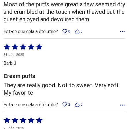
Most of the puffs were great a few seemed dry
and crumbled at the touch when thawed but the
guest enjoyed and devoured them
Est-ce que cela a été utile?
0
0
Coté
5 sur
31 déc. 2025
5
Barb J
Cream puffs
They are really good. Not to sweet. Very soft.
My favorite
Est-ce que cela a été utile?
2
0
Coté
5 sur
28 déc. 2025