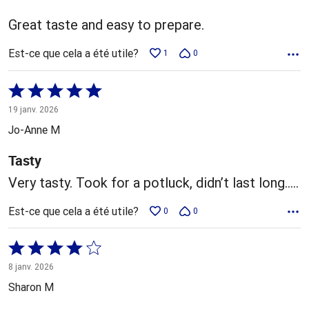
Great taste and easy to prepare.
Est-ce que cela a été utile?
1
0
Coté
5 sur
19 janv. 2026
5
Jo-Anne M
Tasty
Very tasty. Took for a potluck, didn’t last long…..
Est-ce que cela a été utile?
0
0
Coté
4 sur
8 janv. 2026
5
Sharon M