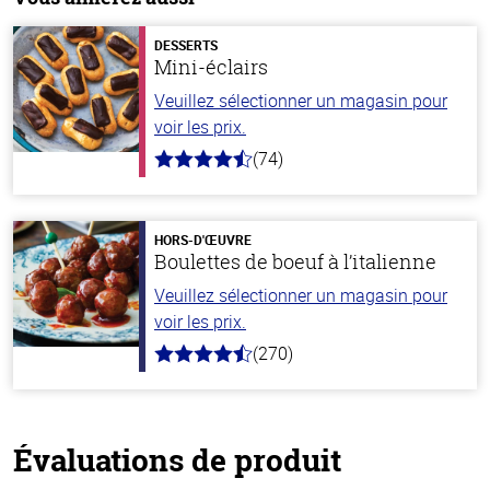
DESSERTS
Mini-éclairs
Veuillez sélectionner un magasin pour
voir les prix.
(74)
4.7
hors
de
5
stars
HORS-D'ŒUVRE
Boulettes de boeuf à l’italienne
Veuillez sélectionner un magasin pour
voir les prix.
(270)
4.5
hors
de
5
stars
Évaluations de produit