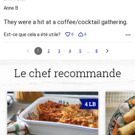
5
Anne B
They were a hit at a coffee/cocktail gathering.
Est-ce que cela a été utile?
0
0
…
1
2
3
4
5
8
Le chef recommande
4 LB