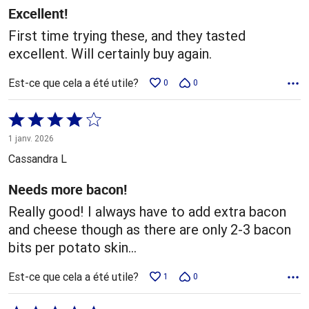
Excellent!
First time trying these, and they tasted
excellent. Will certainly buy again.
Est-ce que cela a été utile?
0
0
Coté
4 sur
1 janv. 2026
5
Cassandra L
Needs more bacon!
Really good! I always have to add extra bacon
and cheese though as there are only 2-3 bacon
bits per potato skin…
Est-ce que cela a été utile?
1
0