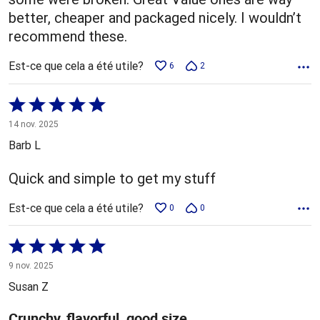
better, cheaper and packaged nicely. I wouldn’t
recommend these.
Est-ce que cela a été utile?
6
2
Coté
5 sur
14 nov. 2025
5
Barb L
Quick and simple to get my stuff
Est-ce que cela a été utile?
0
0
Coté
5 sur
9 nov. 2025
5
Susan Z
Crunchy, flavorful, good size