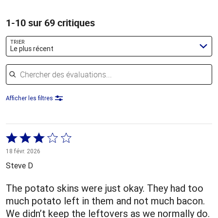
1-10 sur 69 critiques
TRIER
Le plus récent
Chercher des évaluations
Afficher les filtres
Coté
3 sur
18 févr. 2026
5
Steve D
The potato skins were just okay. They had too
much potato left in them and not much bacon.
We didn’t keep the leftovers as we normally do.