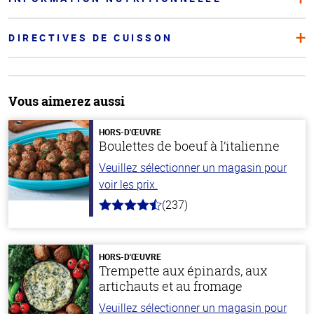
DIRECTIVES DE CUISSON
Vous aimerez aussi
HORS-D'ŒUVRE
Boulettes de boeuf à l’italienne
Veuillez sélectionner un magasin pour
voir les prix.
(237)
4.6
hors
de
5
stars
HORS-D'ŒUVRE
Trempette aux épinards, aux
artichauts et au fromage
Veuillez sélectionner un magasin pour