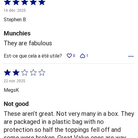
Coté
5 sur
16 déc. 2025
5
Stephen B.
Munchies
They are fabulous
Est-ce que cela a été utile?
0
1
Coté
2 sur
22 nov. 2025
5
MegsK
Not good
These aren’t great. Not very many in a box. They
are packaged in a plastic bag with no
protection so half the toppings fell off and
some were broken. Great Value ones are way