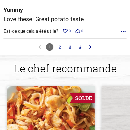
Yummy
Love these! Great potato taste
Est-ce que cela a été utile?
0
0
1
2
3
4
Le chef recommande
SOLDE