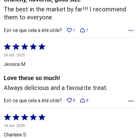
The best in the market by far!!! I recommend
them to everyone
Est-ce que cela a été utile?
1
1
Coté
5 sur
26 oct. 2025
5
Jessica M
Love these so much!
Always delicious and a favourite treat.
Est-ce que cela a été utile?
0
0
Coté
5 sur
18 oct. 2025
5
Charlene S