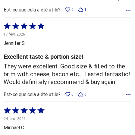
Est-ce que cela a été utile?
0
1
Coté
5 sur
17 févr. 2026
5
Jennifer S
Excellent taste & portion size!
They were excellent. Good size & filled to the
brim with cheese, bacon etc... Tasted fantastic!
Would definitely reccommend & buy again!
Est-ce que cela a été utile?
0
0
Coté
5 sur
24 janv. 2026
5
Michael C