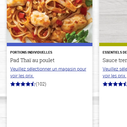
PORTIONS INDIVIDUELLES
ESSENTIELS D
Pad Thaï au poulet
Sauce tre
Veuillez sélectionner un magasin pour
Veuillez sé
voir les prix.
voir les prix.
(102)
4.3
4.7
hors
hors
de
de
5
5
stars
stars