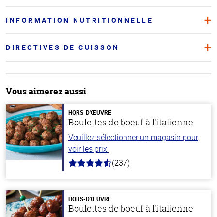
INFORMATION NUTRITIONNELLE
DIRECTIVES DE CUISSON
Vous aimerez aussi
HORS-D'ŒUVRE
Boulettes de boeuf à l’italienne
Veuillez sélectionner un magasin pour
voir les prix.
(237)
4.6
hors
de
5
stars
HORS-D'ŒUVRE
Boulettes de boeuf à l’italienne