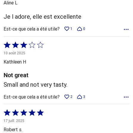
Aline L
Je l adore, elle est excellente
Est-ce que cela a été utile?
1
0
Coté
3 sur
10 août 2025
5
Kathleen H
Not great
Small and not very tasty.
Est-ce que cela a été utile?
2
3
Coté
5 sur
17 juill. 2025
5
Robert s.