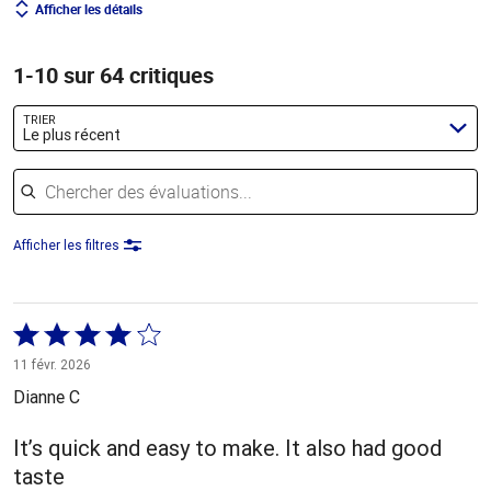
Afficher les détails
1-10 sur 64 critiques
TRIER
Le plus récent
Chercher des évaluations
Afficher les filtres
Coté
4 sur
11 févr. 2026
5
Dianne C
It’s quick and easy to make. It also had good
taste