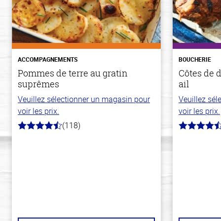
ACCOMPAGNEMENTS
BOUCHERIE
Pommes de terre au gratin
Côtes de d
suprêmes
ail
Veuillez sélectionner un magasin pour
Veuillez sé
voir les prix.
voir les prix.
(118)
4.2
4.8
hors
hors
de
de
5
5
stars
stars