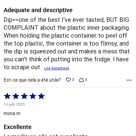
Adequate and descriptive
Dip==one of the best I've ever tasted, BUT BIG
COMPLAINT about the plastic inner packaging.
When holding the plastic container to peel off
the top plastic, the container is too flimsy, and
the dip is squeezed out and makes a mess that
you can't think of putting into the fridge. I have
to scrape out
…
Lire davantage
Est-ce que cela a été utile?
3
3
Coté
5 sur
13 juill. 2025
5
mona m.
Excellente