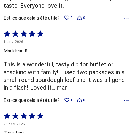
taste. Everyone love it.
Est-ce que cela a été utile?
3
0
Coté
5 sur
1 janv. 2026
5
Madelene K.
This is a wonderful, tasty dip for buffet or
snacking with family! I used two packages in a
small round sourdough loaf and it was all gone
in a flash! Loved it... man
Est-ce que cela a été utile?
1
0
Coté
5 sur
29 déc. 2025
5
Tempting