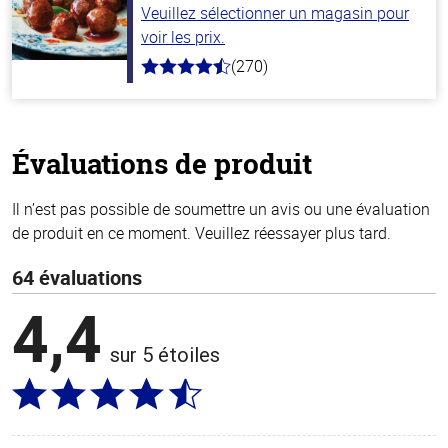
Veuillez sélectionner un magasin pour
voir les prix.
(270)
4.5
hors
de
5
stars
Évaluations de produit
Il n’est pas possible de soumettre un avis ou une évaluation
de produit en ce moment. Veuillez réessayer plus tard.
64 évaluations
4,4
sur 5 étoiles