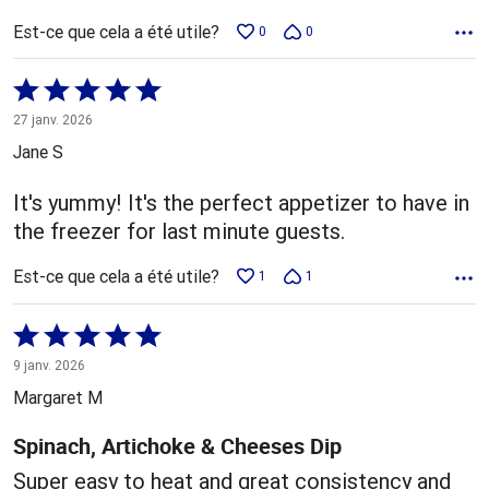
Est-ce que cela a été utile?
0
0
Coté
5 sur
27 janv. 2026
5
Jane S
It's yummy! It's the perfect appetizer to have in
the freezer for last minute guests.
Est-ce que cela a été utile?
1
1
Coté
5 sur
9 janv. 2026
5
Margaret M
Spinach, Artichoke & Cheeses Dip
Super easy to heat and great consistency and