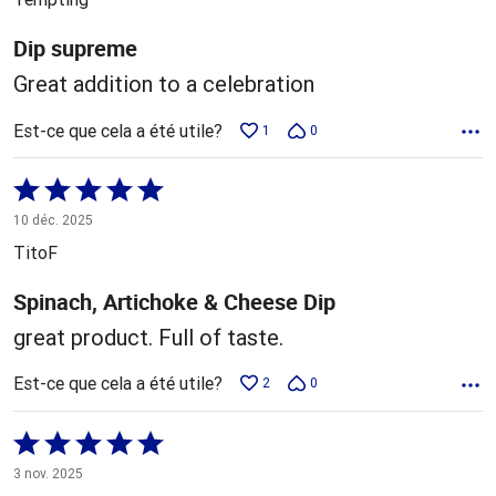
Dip supreme
Great addition to a celebration
Est-ce que cela a été utile?
1
0
Coté
5 sur
10 déc. 2025
5
TitoF
Spinach, Artichoke & Cheese Dip
great product. Full of taste.
Est-ce que cela a été utile?
2
0
Coté
5 sur
3 nov. 2025
5