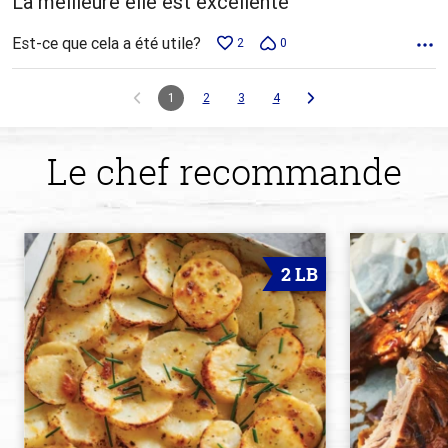
La meilleure elle est excellente
Est-ce que cela a été utile?
2
0
1
2
3
4
Le chef recommande
2 LB