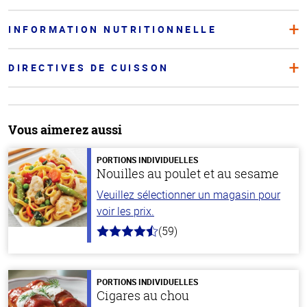
INFORMATION NUTRITIONNELLE
DIRECTIVES DE CUISSON
Vous aimerez aussi
PORTIONS INDIVIDUELLES
Nouilles au poulet et au sesame
Veuillez sélectionner un magasin pour
voir les prix.
(59)
4.3
hors
de
5
stars
PORTIONS INDIVIDUELLES
Cigares au chou