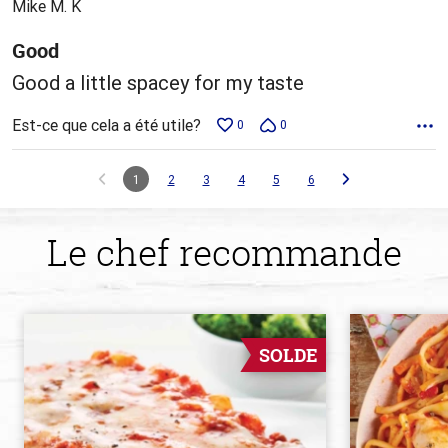
Mike M. K
Good
Good a little spacey for my taste
Est-ce que cela a été utile?
0
0
1
2
3
4
5
6
Le chef recommande
SOLDE