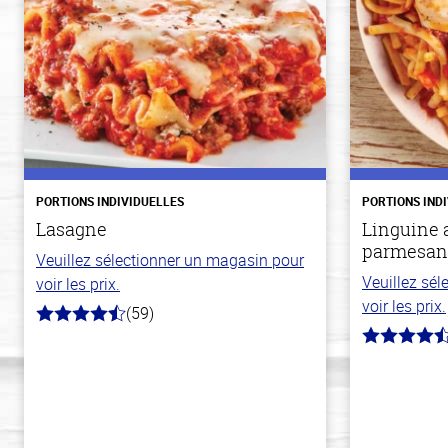
PORTIONS INDIVIDUELLES
PORTIONS IND
Lasagne
Linguine a
parmesan
Veuillez sélectionner un magasin pour
Veuillez sé
voir les prix.
voir les prix.
(59)
4.3
hors
4.1
de
hors
5
de
stars
5
stars