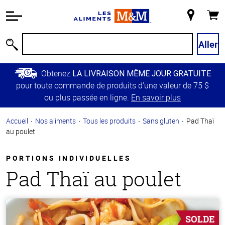
Information
relative à
Mon
Panie
l'accessibilité
magasin
Passer
Aller
Recherche
au
contenu
Obtenez
LA LIVRAISON MÊME JOUR GRATUITE
principal
pour toute commande de produits d’une valeur de 75 $
Retour à
ou plus passée en ligne.
En savoir plus
la
navigation
Accueil
Nos aliments
Tous les produits
Sans gluten
Pad Thaï
principale
au poulet
PORTIONS INDIVIDUELLES
Pad Thaï au poulet
SOLDE