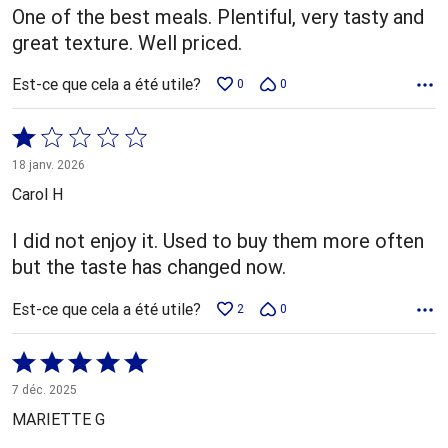
One of the best meals. Plentiful, very tasty and
great texture. Well priced.
Est-ce que cela a été utile?
0
0
Coté
1 sur
18 janv. 2026
5
Carol H
I did not enjoy it. Used to buy them more often
but the taste has changed now.
Est-ce que cela a été utile?
2
0
Coté
5 sur
7 déc. 2025
5
MARIETTE G