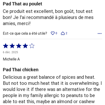
Pad That au poulet
Ce produit est excellent, bon goût, tout est
bon! Je l'ai recommandé à plusieurs de mes
amies, merci!
Est-ce que cela a été utile?
0
2
Coté
4 sur
6 déc. 2025
5
Michelle A
Pad Thai chicken
Delicious a great balance of spices and heat.
But not too much heat that it is overwhelming. I
would love it if there was an alternative for the
people in my family allergic to peanuts to be
able to eat this, maybe an almond or cashew