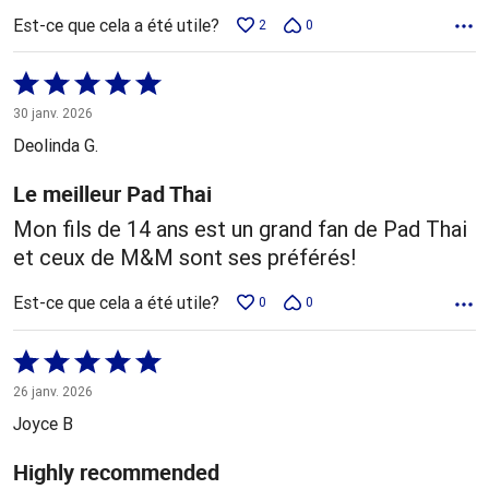
Est-ce que cela a été utile?
2
0
Coté
5 sur
30 janv. 2026
5
Deolinda G.
Le meilleur Pad Thai
Mon fils de 14 ans est un grand fan de Pad Thai
et ceux de M&M sont ses préférés!
Est-ce que cela a été utile?
0
0
Coté
5 sur
26 janv. 2026
5
Joyce B
Highly recommended