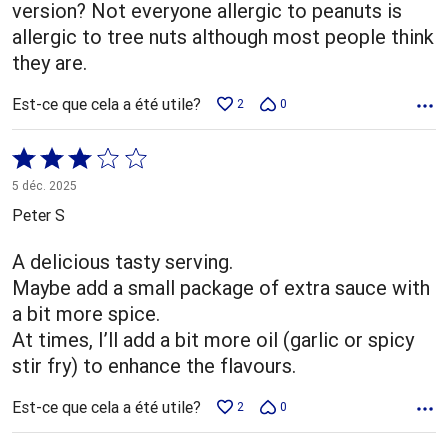
version? Not everyone allergic to peanuts is
allergic to tree nuts although most people think
they are.
Est-ce que cela a été utile?
2
0
Coté
3 sur
5 déc. 2025
5
Peter S
A delicious tasty serving.
Maybe add a small package of extra sauce with
a bit more spice.
At times, I’ll add a bit more oil (garlic or spicy
stir fry) to enhance the flavours.
Est-ce que cela a été utile?
2
0