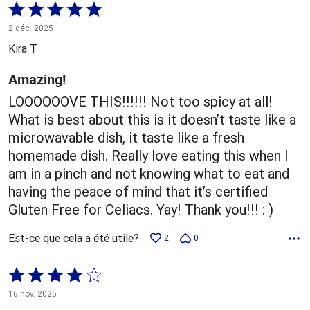
Coté
5 sur
2 déc. 2025
5
Kira T
Amazing!
LOOOOOOVE THIS!!!!!! Not too spicy at all!
What is best about this is it doesn’t taste like a
microwavable dish, it taste like a fresh
homemade dish. Really love eating this when I
am in a pinch and not knowing what to eat and
having the peace of mind that it’s certified
Gluten Free for Celiacs. Yay! Thank you!!! : )
Est-ce que cela a été utile?
2
0
Coté
4 sur
16 nov. 2025
5