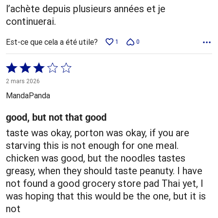
l’achète depuis plusieurs années et je
continuerai.
Est-ce que cela a été utile?
1
0
Coté
3 sur
2 mars 2026
5
MandaPanda
good, but not that good
taste was okay, porton was okay, if you are
starving this is not enough for one meal.
chicken was good, but the noodles tastes
greasy, when they should taste peanuty. I have
not found a good grocery store pad Thai yet, I
was hoping that this would be the one, but it is
not