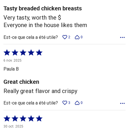
Tasty breaded chicken breasts
Very tasty, worth the $
Everyone in the house likes them
Est-ce que cela a été utile?
2
0
Coté
5 sur
6 nov. 2025
5
Paula B
Great chicken
Really great flavor and crispy
Est-ce que cela a été utile?
3
0
Coté
5 sur
30 oct. 2025