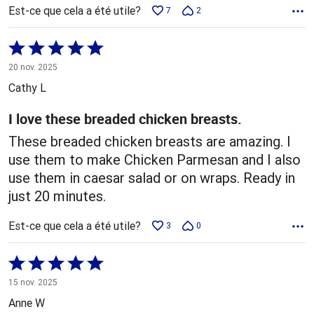
Est-ce que cela a été utile?
7
2
Coté
5 sur
20 nov. 2025
5
Cathy L
I love these breaded chicken breasts.
These breaded chicken breasts are amazing. I
use them to make Chicken Parmesan and I also
use them in caesar salad or on wraps. Ready in
just 20 minutes.
Est-ce que cela a été utile?
3
0
Coté
5 sur
15 nov. 2025
5
Anne W