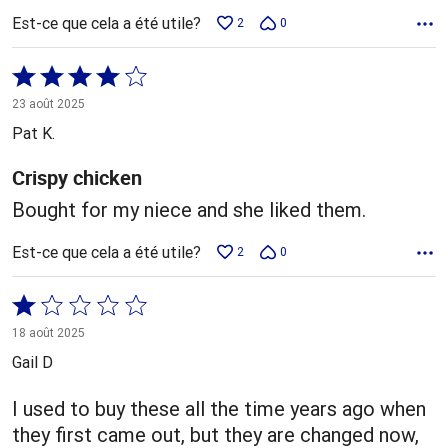
Est-ce que cela a été utile?
2
0
Coté
4 sur
23 août 2025
5
Pat K.
Crispy chicken
Bought for my niece and she liked them.
Est-ce que cela a été utile?
2
0
Coté
1 sur
18 août 2025
5
Gail D
I used to buy these all the time years ago when
they first came out, but they are changed now,