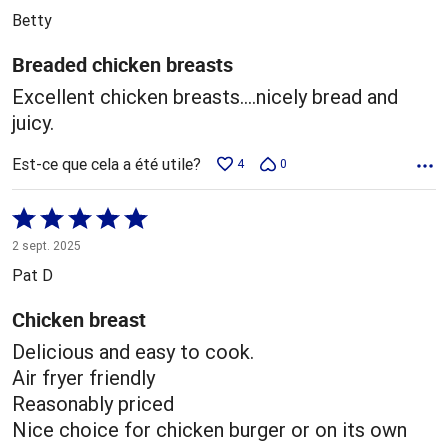
5
Betty
Breaded chicken breasts
Excellent chicken breasts….nicely bread and
juicy.
Est-ce que cela a été utile?
4
0
Coté
5 sur
2 sept. 2025
5
Pat D
Chicken breast
Delicious and easy to cook.
Air fryer friendly
Reasonably priced
Nice choice for chicken burger or on its own