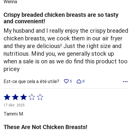
Wenna
Crispy breaded chicken breasts are so tasty
and convenient!
My husband and I really enjoy the crispy breaded
chicken breasts, we cook them in our air fryer
and they are delicious! Just the right size and
nutritious. Mind you, we generally stock up
when a sale is on as we do find this product too
pricey
Est-ce que cela a été utile?
5
0
Coté
3 sur
17 déc. 2025
5
Tammi M.
These Are Not Chicken Breasts!