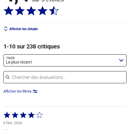
Afficher les détails
1-10 sur 238 critiques
TRIER
Le plus récent
Chercher des évaluations
Afficher les filtres
Coté
4 sur
6 févr. 2026
5