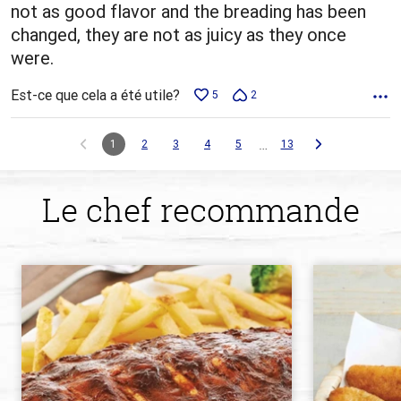
not as good flavor and the breading has been
changed, they are not as juicy as they once
were.
Est-ce que cela a été utile?
5
2
…
1
2
3
4
5
13
Le chef recommande