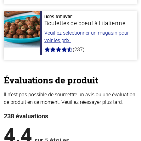
hors
de
5
stars
HORS-D'ŒUVRE
Boulettes de boeuf à l’italienne
Veuillez sélectionner un magasin pour
voir les prix.
(237)
4.6
hors
de
5
stars
Évaluations de produit
Il n’est pas possible de soumettre un avis ou une évaluation
de produit en ce moment. Veuillez réessayer plus tard.
238 évaluations
4,4
sur 5 étoiles