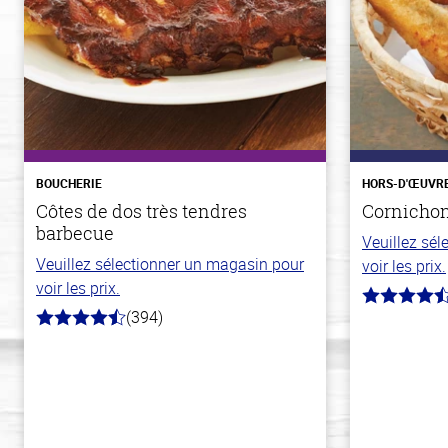
BOUCHERIE
HORS-D'ŒUVR
Côtes de dos très tendres
Cornichons
barbecue
Veuillez sé
Veuillez sélectionner un magasin pour
voir les prix.
voir les prix.
4.1
(394)
hors
4.7
de
hors
5
de
stars
5
stars