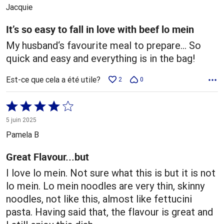
5
Jacquie
It’s so easy to fall in love with beef lo mein
My husband‘s favourite meal to prepare… So
quick and easy and everything is in the bag!
Est-ce que cela a été utile?
2
0
Coté
4 sur
5 juin 2025
5
Pamela B
Great Flavour...but
I love lo mein. Not sure what this is but it is not
lo mein. Lo mein noodles are very thin, skinny
noodles, not like this, almost like fettucini
pasta. Having said that, the flavour is great and