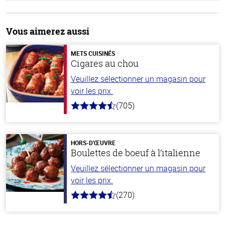
Vous aimerez aussi
METS CUISINÉS
Cigares au chou
Veuillez sélectionner un magasin pour
voir les prix.
(705)
4.6
hors
de
5
stars
HORS-D'ŒUVRE
Boulettes de boeuf à l’italienne
Veuillez sélectionner un magasin pour
voir les prix.
(270)
4.5
hors
de
5