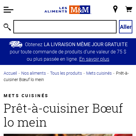
Information
relative à
Mon
Panie
l'accessibilité
magasin
Passer
Aller
Recherche
au
contenu
Obtenez
LA LIVRAISON MÊME JOUR GRATUITE
principal
pour toute commande de produits d’une valeur de 75 $
Retour à
ou plus passée en ligne.
En savoir plus
la
navigation
Accueil
Nos aliments
Tous les produits
Mets cuisinés
Prêt-à-
principale
cuisiner Bœuf lo mein
METS CUISINÉS
Prêt-à-cuisiner Bœuf
lo mein