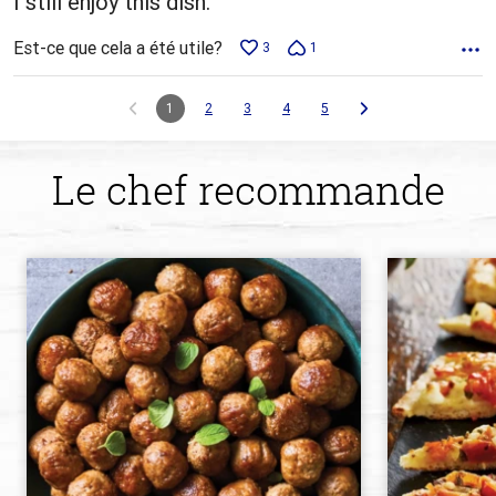
I still enjoy this dish.
Est-ce que cela a été utile?
3
1
1
2
3
4
5
Le chef recommande