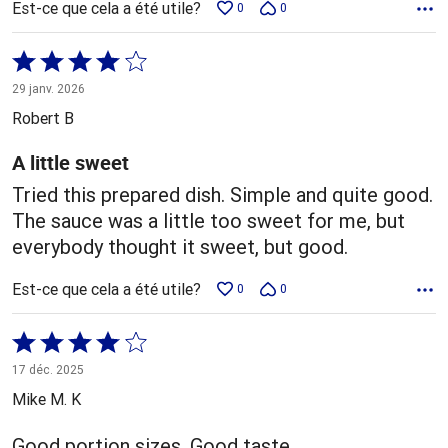
Est-ce que cela a été utile?
0
0
Coté
4 sur
29 janv. 2026
5
Robert B
A little sweet
Tried this prepared dish. Simple and quite good.
The sauce was a little too sweet for me, but
everybody thought it sweet, but good.
Est-ce que cela a été utile?
0
0
Coté
4 sur
17 déc. 2025
5
Mike M. K
Good portion sizes. Good taste.