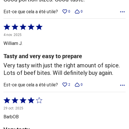
Est-ce que cela a été utile?
0
0
Coté
5 sur
4 nov. 2025
5
William J.
Tasty and very easy to prepare
Very tasty with just the right amount of spice.
Lots of beef bites. Will definitely buy again.
Est-ce que cela a été utile?
2
0
Coté
4 sur
29 oct. 2025
5
BarbOB