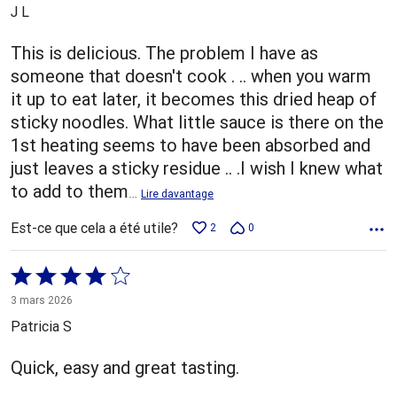
5
J L
This is delicious. The problem I have as
someone that doesn't cook . .. when you warm
it up to eat later, it becomes this dried heap of
sticky noodles. What little sauce is there on the
1st heating seems to have been absorbed and
just leaves a sticky residue .. .I wish I knew what
to add to them
…
Lire davantage
Est-ce que cela a été utile?
2
0
Coté
4 sur
3 mars 2026
5
Patricia S
Quick, easy and great tasting.