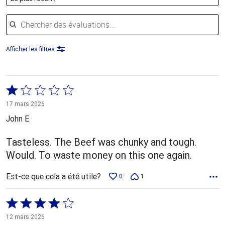
Chercher des évaluations
Afficher les filtres
Coté
1 sur
17 mars 2026
5
John E
Tasteless. The Beef was chunky and tough.
Would. To waste money on this one again.
Est-ce que cela a été utile?
0
1
Coté
4 sur
12 mars 2026