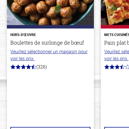
HORS-D'ŒUVRE
METS CUISINÉ
Boulettes de surlonge de bœuf
Pain plat 
Veuillez sélectionner un magasin pour
Veuillez sé
voir les prix.
voir les prix.
(326)
4.6
3.8
hors
hors
de
de
5
5
stars
stars