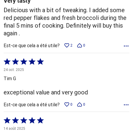
Very tasty
Delicious with a bit of tweaking. I added some
red pepper flakes and fresh broccoli during the
final 5 mins of cooking. Definitely will buy this
again .
Est-ce que cela a été utile?
2
0
Coté
5 sur
24 oct. 2025
5
Tim G
exceptional value and very good
Est-ce que cela a été utile?
0
0
Coté
5 sur
14 août 2025