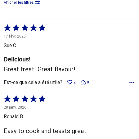
Afficher les filtres
Coté
5 sur
17 févr. 2026
5
Sue C
Delicious!
Great treat! Great flavour!
Est-ce que cela a été utile?
2
0
Coté
5 sur
28 janv. 2026
5
Ronald B
Easy to cook and teasts great.