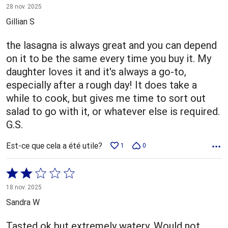
5 sur
28 nov. 2025
5
Gillian S
the lasagna is always great and you can depend
on it to be the same every time you buy it. My
daughter loves it and it's always a go-to,
especially after a rough day! It does take a
while to cook, but gives me time to sort out
salad to go with it, or whatever else is required.
G.S.
Est-ce que cela a été utile?
1
0
Coté
2 sur
18 nov. 2025
5
Sandra W
Tasted ok but extremely watery. Would not