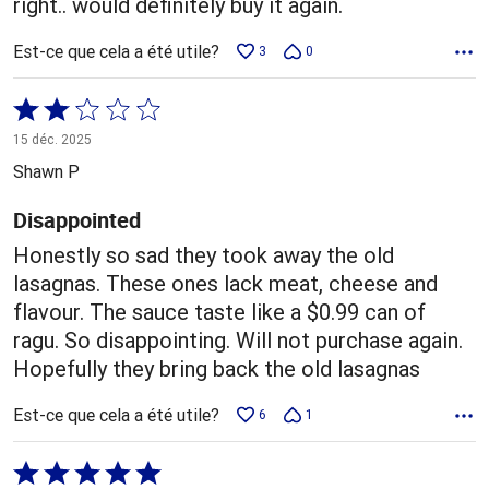
right.. would definitely buy it again.
Est-ce que cela a été utile?
3
0
Coté
2 sur
15 déc. 2025
5
Shawn P
Disappointed
Honestly so sad they took away the old
lasagnas. These ones lack meat, cheese and
flavour. The sauce taste like a $0.99 can of
ragu. So disappointing. Will not purchase again.
Hopefully they bring back the old lasagnas
Est-ce que cela a été utile?
6
1
Coté