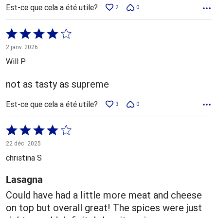
Est-ce que cela a été utile?
2
0
Coté
4 sur
2 janv. 2026
5
Will P
not as tasty as supreme
Est-ce que cela a été utile?
3
0
Coté
4 sur
22 déc. 2025
5
christina S
Lasagna
Could have had a little more meat and cheese
on top but overall great! The spices were just