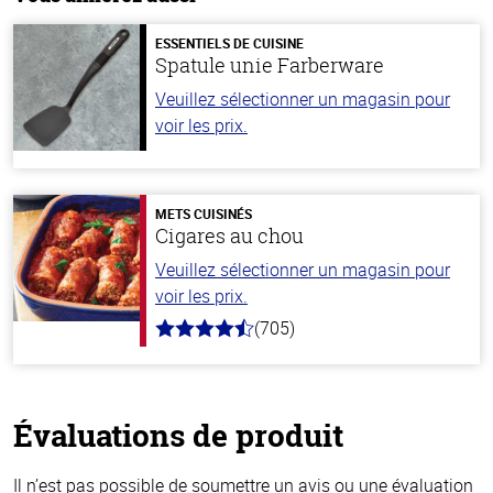
ESSENTIELS DE CUISINE
Spatule unie Farberware
Veuillez sélectionner un magasin pour
voir les prix.
METS CUISINÉS
Cigares au chou
Veuillez sélectionner un magasin pour
voir les prix.
(705)
4.6
hors
de
5
stars
Évaluations de produit
Il n’est pas possible de soumettre un avis ou une évaluation