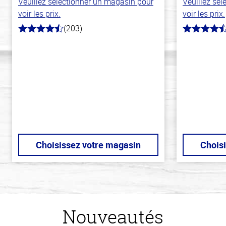
Veuillez sélectionner un magasin pour
Veuillez sé
voir les prix.
voir les prix.
(203)
4.3
4.3
hors
hors
de
de
5
5
stars
stars
Choisissez votre magasin
Chois
Nouveautés