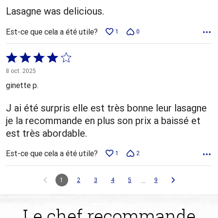
Lasagne was delicious.
Est-ce que cela a été utile?
1
0
Coté
4 sur
8 oct. 2025
5
ginette p.
J ai été surpris elle est très bonne leur lasagne
je la recommande en plus son prix a baissé et
est très abordable.
Est-ce que cela a été utile?
1
2
…
1
2
3
4
5
9
Le chef recommande