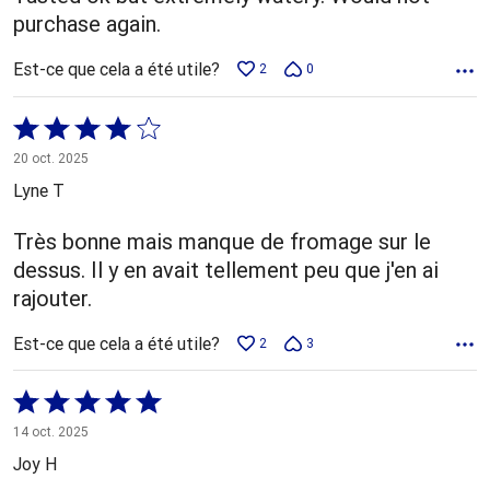
purchase again.
Est-ce que cela a été utile?
2
0
Coté
4 sur
20 oct. 2025
5
Lyne T
Très bonne mais manque de fromage sur le
dessus. Il y en avait tellement peu que j'en ai
rajouter.
Est-ce que cela a été utile?
2
3
Coté
5 sur
14 oct. 2025
5
Joy H