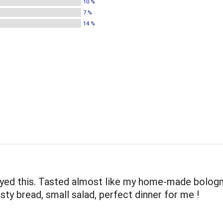
10 %
7 %
14 %
joyed this. Tasted almost like my home-made bolog
usty bread, small salad, perfect dinner for me !