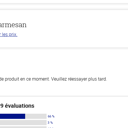
parmesan
les prix.
de produit en ce moment. Veuillez réessayer plus tard.
9 évaluations
66 %
3 %