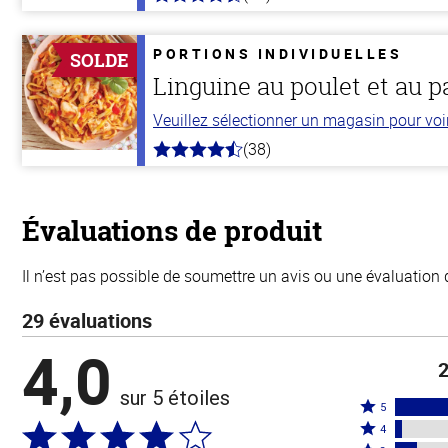
4.3
hors
de
5
PORTIONS INDIVIDUELLES
SOLDE
stars
Linguine au poulet et au 
Veuillez sélectionner un magasin pour voir 
(38)
4.1
hors
de
5
stars
Évaluations de produit
Il n’est pas possible de soumettre un avis ou une évaluation 
29 évaluations
4,0
2
sur 5 étoiles
Coté
5
Coté
5
4
4
Coté