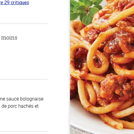
re 29 critiques
ur
u moins
 une sauce bolognaise
 de porc hachés et