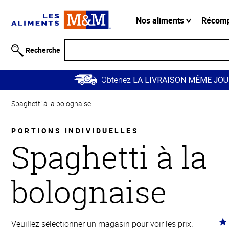
Information
relative à
Nos aliments
Récom
l'accessibilité
Passer
Recherche
au
contenu
Obtenez
principal
LA LIVRAISON MÊME JOU
Retour à
Spaghetti à la bolognaise
la
navigation
principale
PORTIONS INDIVIDUELLES
Spaghetti à la
bolognaise
Co
Veuillez sélectionner un magasin pour voir les prix.