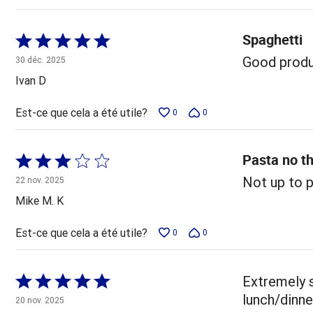
Spaghetti
Coté
5 sur
Good produc
30 déc. 2025
5
Ivan D
Est-ce que cela a été utile?
0
0
Pasta no t
Coté
3 sur
Not up to pa
22 nov. 2025
5
Mike M. K
Est-ce que cela a été utile?
0
0
Coté
Extremely s
5 sur
lunch/dinne
20 nov. 2025