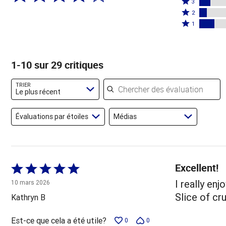
étoiles
3
étoiles
3
Coté
par
2
par
étoiles
2
Coté
66 %
1
3 %
par
étoiles
1 étoile
des
des
10 %
par
par
évaluateurs
évaluateurs
des
7 %
14 % des
1-10 sur 29 critiques
évaluateurs
des
évaluateurs
évaluateurs
Chercher des évaluations
TRIER
Le plus récent
Évaluations par étoiles
Médias
Excellent!
Coté
5 sur
I really en
10 mars 2026
5
Slice of cr
Kathryn B
Est-ce que cela a été utile?
0
0