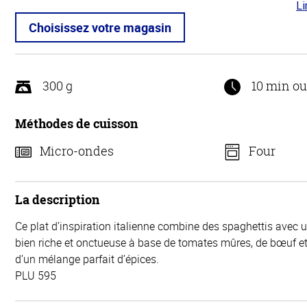
Li
4 s
5
Choisissez votre magasin
300 g
10 min o
Méthodes de cuisson
Micro-ondes
Four
La description
Ce plat d’inspiration italienne combine des spaghettis avec
bien riche et onctueuse à base de tomates mûres, de bœuf et
d’un mélange parfait d’épices.
PLU 595