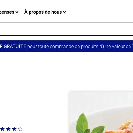
penses
À propos de nous
pour toute commande de produits d’une valeur de 7
R GRATUITE
té