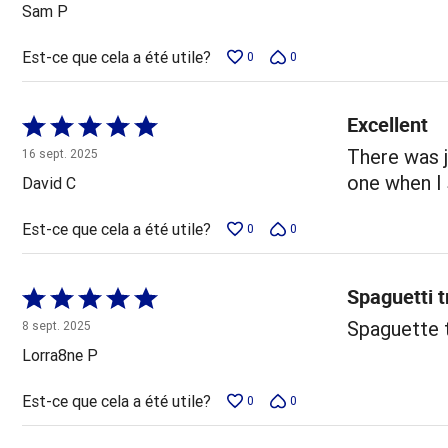
5
Sam P
Est-ce que cela a été utile?
0
0
Excellent
Coté
5 sur
There was j
16 sept. 2025
5
one when I
David C
Est-ce que cela a été utile?
0
0
Spaguetti t
Coté
5 sur
Spaguette 
8 sept. 2025
5
Lorra8ne P
Est-ce que cela a été utile?
0
0