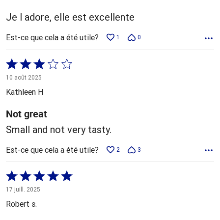
Je l adore, elle est excellente
Est-ce que cela a été utile?
1
0
Coté
3 sur
10 août 2025
5
Kathleen H
Not great
Small and not very tasty.
Est-ce que cela a été utile?
2
3
Coté
5 sur
17 juill. 2025
5
Robert s.