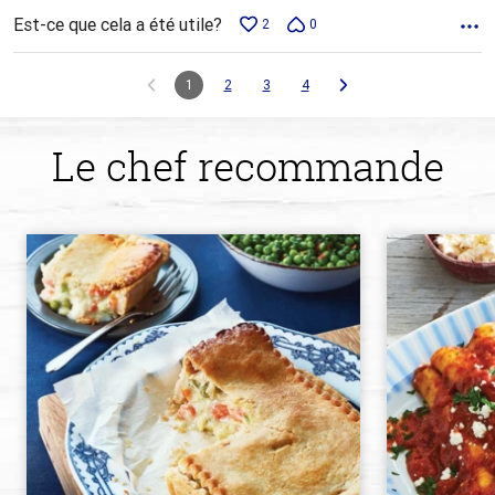
Est-ce que cela a été utile?
2
0
1
2
3
4
Le chef recommande