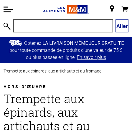
Information
relative à
Mon
Panie
l'accessibilité
magasin
Passer
Aller
Recherche
au
contenu
Obtenez
LA LIVRAISON MÊME JOUR GRATUITE
principal
pour toute commande de produits d’une valeur de 75 $
Retour à
ou plus passée en ligne.
En savoir plus
la
navigation
Trempette aux épinards, aux artichauts et au fromage
principale
HORS-D'ŒUVRE
Trempette aux
épinards, aux
artichauts et au