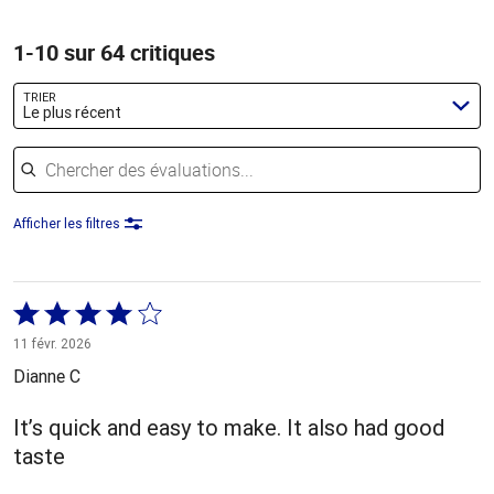
1-10 sur 64 critiques
TRIER
Le plus récent
Chercher des évaluations
Afficher les filtres
Coté
4 sur
11 févr. 2026
5
Dianne C
It’s quick and easy to make. It also had good
taste