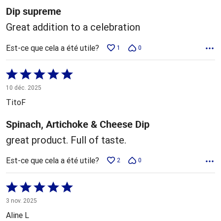
Dip supreme
Great addition to a celebration
Est-ce que cela a été utile?
1
0
Coté
5 sur
10 déc. 2025
5
TitoF
Spinach, Artichoke & Cheese Dip
great product. Full of taste.
Est-ce que cela a été utile?
2
0
Coté
5 sur
3 nov. 2025
5
Aline L