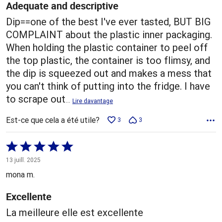
Adequate and descriptive
Dip==one of the best I've ever tasted, BUT BIG
COMPLAINT about the plastic inner packaging.
When holding the plastic container to peel off
the top plastic, the container is too flimsy, and
the dip is squeezed out and makes a mess that
you can't think of putting into the fridge. I have
to scrape out
…
Lire davantage
Est-ce que cela a été utile?
3
3
Coté
5 sur
13 juill. 2025
5
mona m.
Excellente
La meilleure elle est excellente