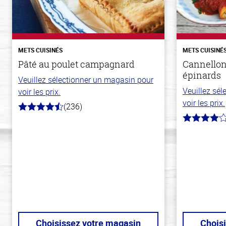
METS CUISINÉS
METS CUISINÉ
Pâté au poulet campagnard
Cannellon
épinards
Veuillez sélectionner un magasin pour
Veuillez sé
voir les prix.
voir les prix.
(236)
4.3
hors
4.0
de
hors
5
de
stars
5
stars
Choisissez votre magasin
Chois