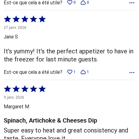
Est-ce que cela a été utile?
0
0
Coté
5 sur
27 janv. 2026
5
Jane S
It's yummy! It's the perfect appetizer to have in
the freezer for last minute guests.
Est-ce que cela a été utile?
1
1
Coté
5 sur
9 janv. 2026
5
Margaret M
Spinach, Artichoke & Cheeses Dip
Super easy to heat and great consistency and
taste. Everyone love it.