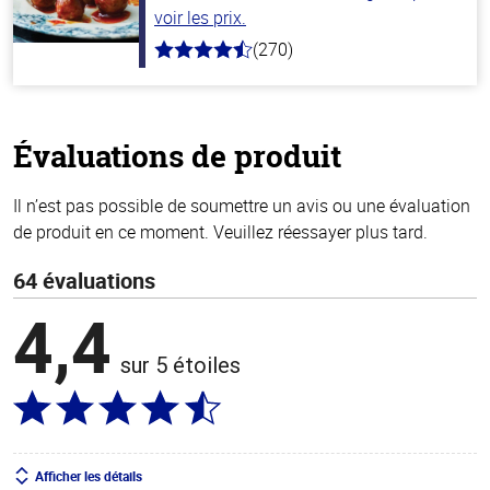
voir les prix.
(270)
4.5
hors
de
5
stars
Évaluations de produit
Il n’est pas possible de soumettre un avis ou une évaluation
de produit en ce moment. Veuillez réessayer plus tard.
64 évaluations
4,4
sur 5 étoiles
Afficher les détails