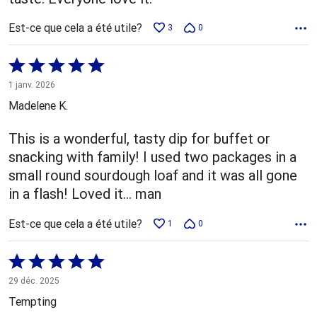
Est-ce que cela a été utile?
3
0
Coté
5 sur
1 janv. 2026
5
Madelene K.
This is a wonderful, tasty dip for buffet or
snacking with family! I used two packages in a
small round sourdough loaf and it was all gone
in a flash! Loved it... man
Est-ce que cela a été utile?
1
0
Coté
5 sur
29 déc. 2025
5
Tempting