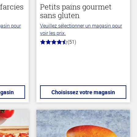
farcies
Petits pains gourmet
sans gluten
gasin pour
Veuillez sélectionner un magasin pour
voir les prix.
(51)
4.3
hors
de
5
stars
agasin
Choisissez votre magasin