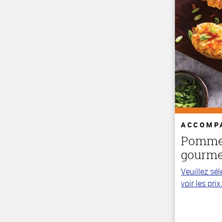
ACCOMP
Pommes
gourme
Veuillez sé
voir les prix