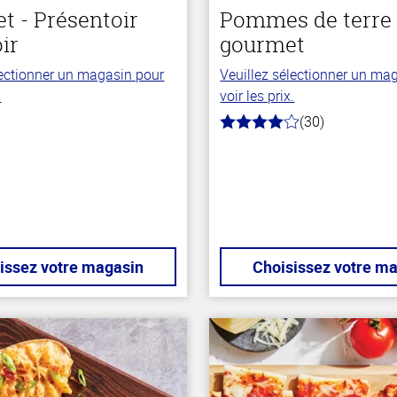
t - Présentoir
Pommes de terre 
ir
gourmet
lectionner un magasin pour
Veuillez sélectionner un ma
.
voir les prix.
(30)
4.0
hors
de
5
stars
issez votre magasin
Choisissez votre m