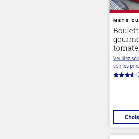
METS CU
Boulett
gourme
tomate
Veuillez sé
voir les prix
3.1
hors
de
5
stars
Chois