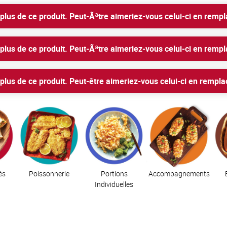
plus de ce produit. Peut-Ãªtre aimeriez-vous celui-ci en remp
penses
À propos de nous
plus de ce produit. Peut-Ãªtre aimeriez-vous celui-ci en remp
pour toute commande de produits d’une valeur de 7
R GRATUITE
plus de ce produit. Peut-être aimeriez-vous celui-ci en rempl
és
Poissonnerie
Portions
Accompagnements
Individuelles