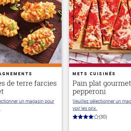
AGNEMENTS
METS CUISINÉS
 de terre farcies
Pain plat gourme
t
pepperoni
lectionner un magasin pour
Veuillez sélectionner un ma
.
voir les prix.
(30)
4.0
hors
de