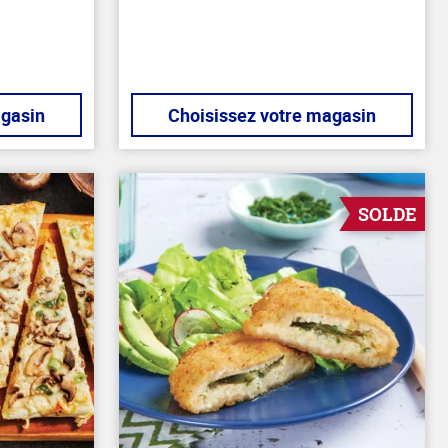
5
stars
agasin
Choisissez votre magasin
SOLDE