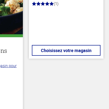
(1)
5.0
hors
de
5
stars
ons
Choisissez votre magasin
gasin pour