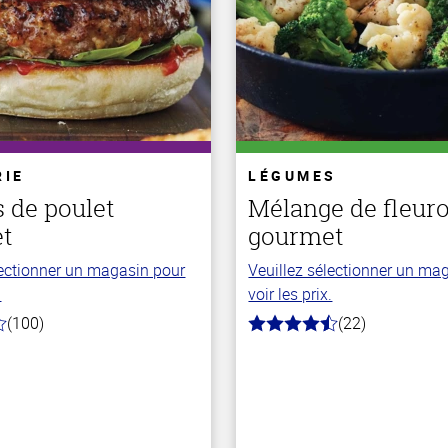
RIE
LÉGUMES
 de poulet
Mélange de fleur
t
gourmet
lectionner un magasin pour
Veuillez sélectionner un ma
.
voir les prix.
(100)
(22)
4.2
hors
de
5
stars