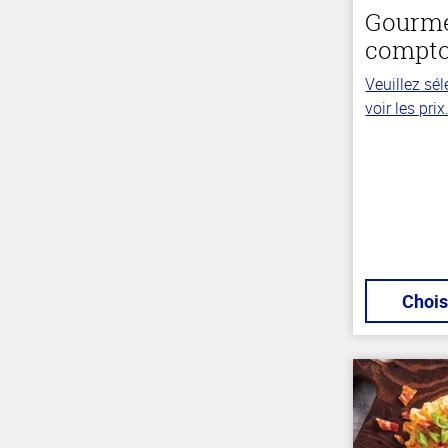
Gourme
compto
Veuillez sé
voir les prix
Chois