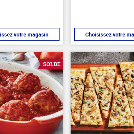
5
stars
issez votre magasin
Choisissez votre m
SOLDE