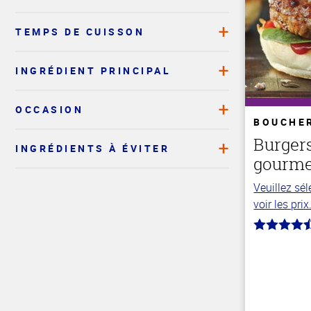
TEMPS DE CUISSON
INGRÉDIENT PRINCIPAL
OCCASION
BOUCHE
Burgers
INGRÉDIENTS À ÉVITER
gourme
Haut
Veuillez sé
de la
voir les prix
page
4.5
hors
de
5
stars