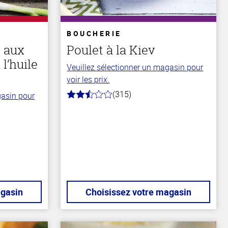
BOUCHERIE
t aux
Poulet à la Kiev
l’huile
Veuillez sélectionner un magasin pour
voir les prix.
(315)
gasin pour
2.9
hors
de
5
stars
agasin
Choisissez votre magasin