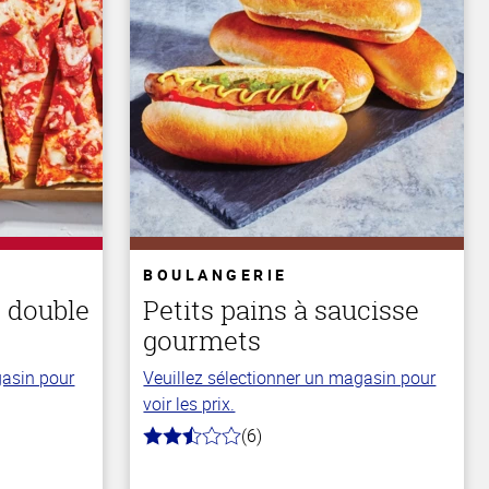
BOULANGERIE
t double
Petits pains à saucisse
gourmets
gasin pour
Veuillez sélectionner un magasin pour
voir les prix.
(6)
2.2
hors
de