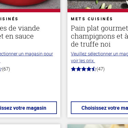
ISINÉS
METS CUISINÉS
es de viande
Pain plat gourme
t en sauce
champignons et à 
de truffe noi
lectionner un magasin pour
Veuillez sélectionner un ma
.
voir les prix.
(67)
(47)
4.4
hors
de
5
stars
issez votre magasin
Choisissez votre m