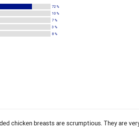
72 %
10 %
7 %
3 %
8 %
ded chicken breasts are scrumptious. They are ver