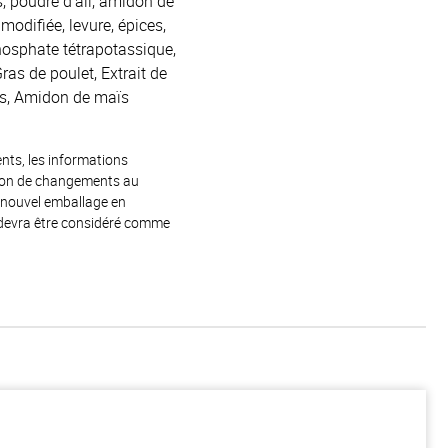
s, poudre d’ail, amidon de
 modifiée, levure, épices,
phosphate tétrapotassique,
ras de poulet, Extrait de
ces, Amidon de maïs
ents, les informations
raison de changements au
e nouvel emballage en
 devra être considéré comme