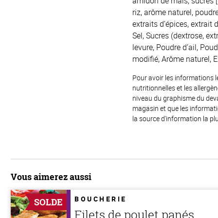
amidon de maïs, sucres [d
riz, arôme naturel, poudre
extraits d’épices, extrai
Sel, Sucres (dextrose, ex
levure, Poudre d’ail, Pou
modifié, Arôme naturel, E
Pour avoir les informations l
nutritionnelles et les allerg
niveau du graphisme du devant
magasin et que les informat
la source d'information la plu
Vous aimerez aussi
BOUCHERIE
SOLDE
Filets de poulet panés