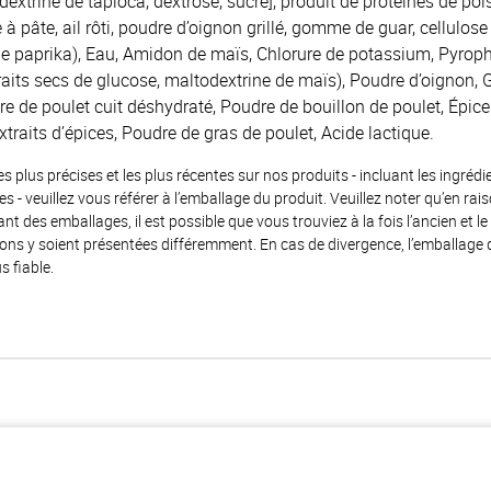
extrine de tapioca, dextrose, sucre], produit de protéines de poi
 à pâte, ail rôti, poudre d’oignon grillé, gomme de guar, cellulose
t de paprika), Eau, Amidon de maïs, Chlorure de potassium, Pyro
traits secs de glucose, maltodextrine de maïs), Poudre d’oignon, G
dre de poulet cuit déshydraté, Poudre de bouillon de poulet, Épi
xtraits d’épices, Poudre de gras de poulet, Acide lactique.
es plus précises et les plus récentes sur nos produits - incluant les ingrédi
ènes - veuillez vous référer à l’emballage du produit. Veuillez noter qu’en 
 des emballages, il est possible que vous trouviez à la fois l’ancien et l
ions y soient présentées différemment. En cas de divergence, l’emballage
s fiable.