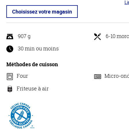
Li
4.4
5
Choisissez votre magasin
907 g
6-10 mor
30 min ou moins
Méthodes de cuisson
Four
Micro-on
Friteuse à air