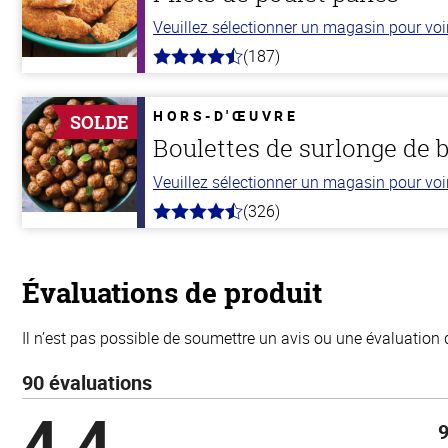
Veuillez sélectionner un magasin pour voir 
(187)
4.5
hors
de
5
HORS-D'ŒUVRE
SOLDE
stars
Boulettes de surlonge de 
Veuillez sélectionner un magasin pour voir 
(326)
4.6
hors
de
5
stars
Évaluations de produit
Il n’est pas possible de soumettre un avis ou une évaluation 
90 évaluations
4,4
9