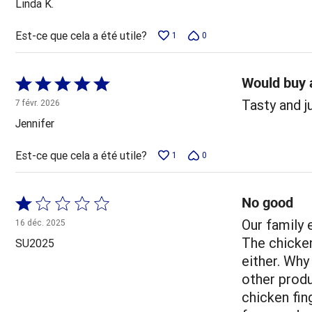
Linda K.
Est-ce que cela a été utile?
1
0
Would buy 
Coté
5 sur
Tasty and j
7 févr. 2026
5
Jennifer
Est-ce que cela a été utile?
1
0
No good
Coté
1 sur
Our family 
16 déc. 2025
5
The chicken
SU2025
either. Why
other produ
chicken fin