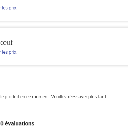
les prix.
bœuf
les prix.
de produit en ce moment. Veuillez réessayer plus tard.
0 évaluations