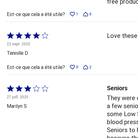
free produc
Est-ce que cela a été utile?
1
0
Coté
Love these 
4 sur
22 sept. 2025
5
Tennille D
Est-ce que cela a été utile?
0
2
Seniors
Coté
3 sur
They were o
27 juill. 2025
5
a few senio
Marilyn S
some Low S
blood press
Seniors to 
because th