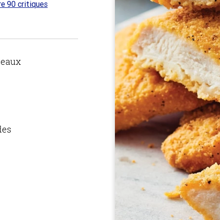
re 90 critiques
 sur
ceaux
des