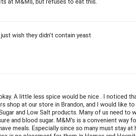
ts at M&Ms, but refuses to eat this.
just wish they didn’t contain yeast
kay. A little less spice would be nice . I noticed th
rs shop at our store in Brandon, and I would like to
ugar and Low Salt products. Many of us need to w
ure and blood sugar. M&M's is a convenient way fo
have meals. Especially since so many must stay at
ere is no placement for them in Homes and Hospita