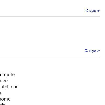
Signaler
Signaler
at quite
 see
atch our
r
 home
ls.