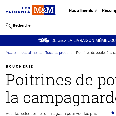
Information
relative à
Nos aliments
Récom
l'accessibilité
Passer
Recherche
au
contenu
Obtenez
principal
LA LIVRAISON MÊME JOU
Retour à
Accueil
Nos aliments
Tous les produits
Poitrines de poulet à la
la
navigation
principale
BOUCHERIE
Poitrines de po
la campagnard
Co
Veuillez sélectionner un magasin pour voir les prix.