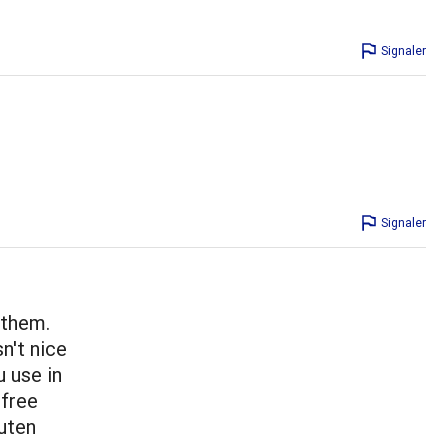
Signaler
Signaler
 them.
n't nice
u use in
 free
uten