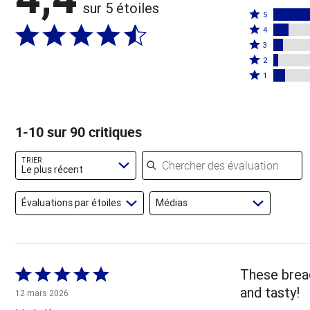
sur 5 étoiles
Coté
5
Coté
5
4
4
Coté
étoiles
3
étoiles
3
Coté
par
2
par
étoiles
2
Coté
72 %
1
10 %
par
étoiles
1 étoile
des
des
7 %
par
par
évaluateurs
évaluateurs
des
3 %
8 % des
1-10 sur 90 critiques
évaluateurs
des
évaluateurs
évaluateurs
Chercher des évaluations
TRIER
Le plus récent
Évaluations par étoiles
Médias
Coté
These brea
5 sur
and tasty!
12 mars 2026
5