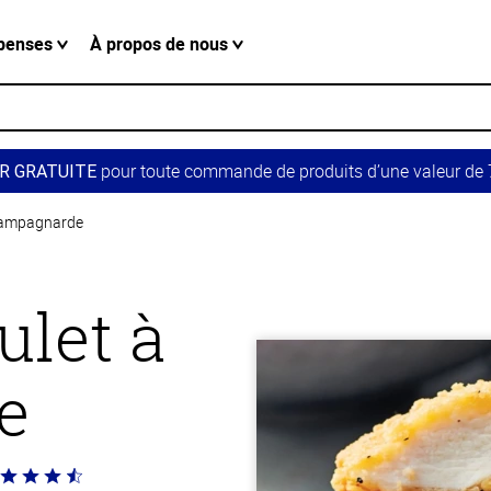
penses
À propos de nous
pour toute commande de produits d’une valeur de 7
R GRATUITE
 campagnarde
ulet à
e
té