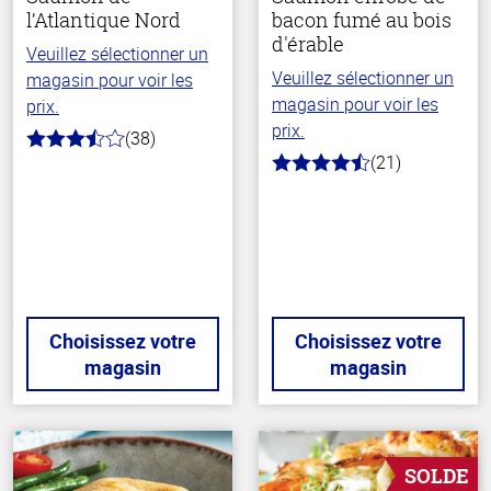
l’Atlantique Nord
bacon fumé au bois
d'érable
Veuillez sélectionner un
Veuillez sélectionner un
magasin pour voir les
magasin pour voir les
prix.
prix.
(38)
3.7
(21)
hors
4.7
de
hors
5
de
stars
5
stars
Choisissez votre
Choisissez votre
magasin
magasin
SOLDE