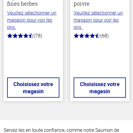
fines herbes
poivre
Veuillez sélectionner un
Veuillez sélectionner un
magasin pour voir les
magasin pour voir les
prix.
prix.
(78)
(68)
4.5
4.7
hors
hors
de
de
5
5
stars
stars
Choisissez votre
Choisissez votre
magasin
magasin
Haut
de la
page
Servez-les en toute confiance, comme notre Saumon de