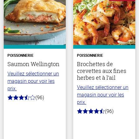
POISSONNERIE
POISSONNERIE
Saumon Wellington
Brochettes de
crevettes aux fines
Veuillez sélectionner un
herbes et à l’ail
magasin pour voir les
Veuillez sélectionner un
prix.
magasin pour voir les
(96)
3.3
prix.
hors
de
(96)
4.7
5
hors
stars
de
5
stars