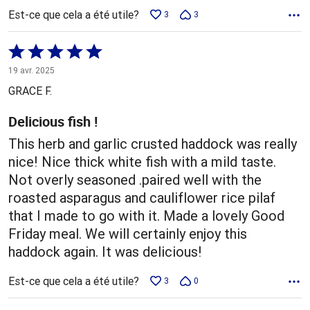
Est-ce que cela a été utile?
3
3
Coté
5 sur
19 avr. 2025
5
GRACE F.
Delicious fish !
This herb and garlic crusted haddock was really
nice! Nice thick white fish with a mild taste.
Not overly seasoned .paired well with the
roasted asparagus and cauliflower rice pilaf
that I made to go with it. Made a lovely Good
Friday meal. We will certainly enjoy this
haddock again. It was delicious!
Est-ce que cela a été utile?
3
0