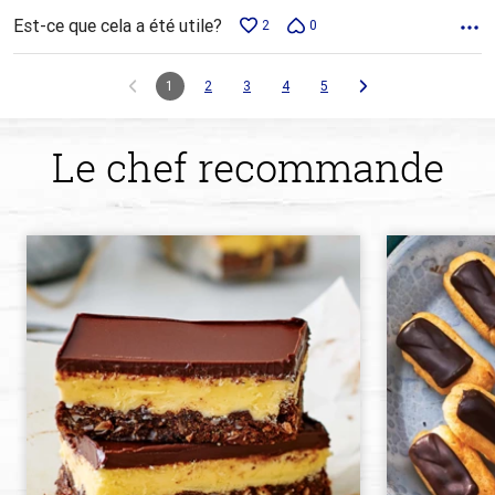
Est-ce que cela a été utile?
2
0
1
2
3
4
5
Le chef recommande