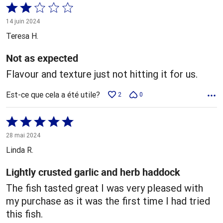
Coté
2 sur
14 juin 2024
5
Teresa H.
Not as expected
Flavour and texture just not hitting it for us.
Est-ce que cela a été utile?
2
0
Coté
5 sur
28 mai 2024
5
Linda R.
Lightly crusted garlic and herb haddock
The fish tasted great I was very pleased with
my purchase as it was the first time I had tried
this fish.