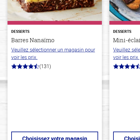
DESSERTS
DESSERTS
Barres Nanaïmo
Mini-écla
Veuillez sélectionner un magasin pour
Veuillez sé
voir les prix.
voir les prix.
(131)
4.4
4.7
hors
hors
de
de
5
5
stars
stars
Choisissez votre magasin
Chois