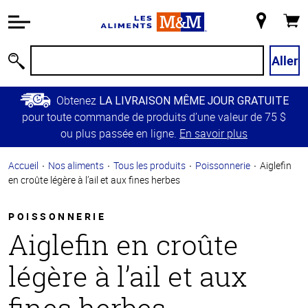
Information
relative à
Mon
Panie
l'accessibilité
magasin
Passer
Aller
Recherche
au
contenu
Obtenez
LA LIVRAISON MÊME JOUR GRATUITE
principal
pour toute commande de produits d’une valeur de 75 $
Retour à
ou plus passée en ligne.
En savoir plus
la
navigation
Accueil
Nos aliments
Tous les produits
Poissonnerie
Aiglefin
principale
en croûte légère à l’ail et aux fines herbes
POISSONNERIE
Aiglefin en croûte
légère à l’ail et aux
fines herbes