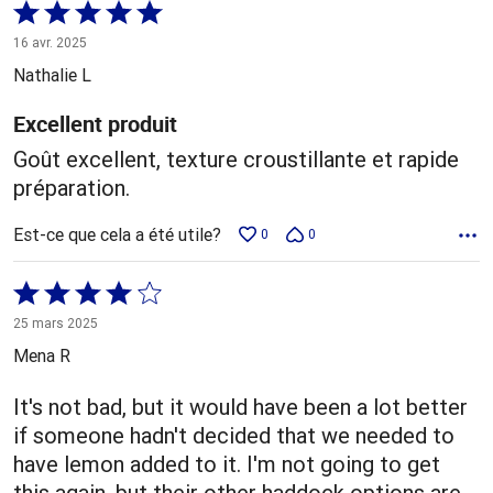
Coté
5 sur
16 avr. 2025
5
Nathalie L
Excellent produit
Goût excellent, texture croustillante et rapide
préparation.
Est-ce que cela a été utile?
0
0
Coté
4 sur
25 mars 2025
5
Mena R
It's not bad, but it would have been a lot better
if someone hadn't decided that we needed to
have lemon added to it. I'm not going to get
this again, but their other haddock options are