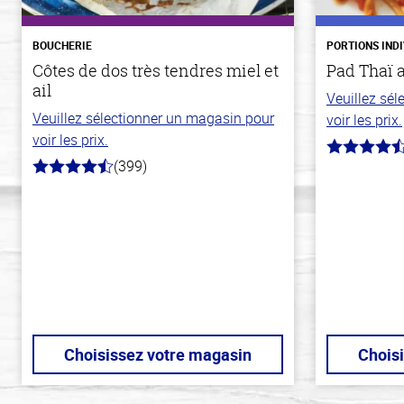
BOUCHERIE
PORTIONS IND
Côtes de dos très tendres miel et
Pad Thaï 
ail
Veuillez sé
Veuillez sélectionner un magasin pour
voir les prix.
voir les prix.
4.3
(399)
hors
4.8
de
hors
5
de
stars
5
stars
Choisissez votre magasin
Chois