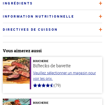
INGRÉDIENTS
INFORMATION NUTRITIONNELLE
DIRECTIVES DE CUISSON
Vous aimerez aussi
BOUCHERIE
Biftecks de bavette
Veuillez sélectionner un magasin pour
voir les prix.
(79)
4.5
hors
de
5
stars
BOUCHERIE