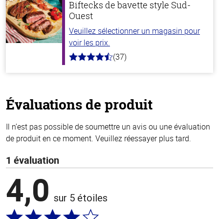
Biftecks de bavette style Sud-
Ouest
Veuillez sélectionner un magasin pour
voir les prix.
(37)
4.4
hors
de
5
stars
Évaluations de produit
Il n’est pas possible de soumettre un avis ou une évaluation
de produit en ce moment. Veuillez réessayer plus tard.
1 évaluation
4,0
sur 5 étoiles