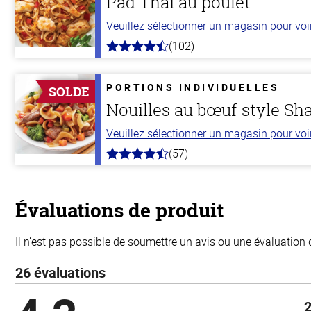
Pad Thaï au poulet
Veuillez sélectionner un magasin pour voir 
(102)
4.3
hors
de
5
PORTIONS INDIVIDUELLES
SOLDE
stars
Nouilles au bœuf style Sh
Veuillez sélectionner un magasin pour voir 
(57)
4.2
hors
de
5
stars
Évaluations de produit
Il n’est pas possible de soumettre un avis ou une évaluation 
26 évaluations
2