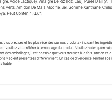
aigre, Acide Lactique), Vinaigre De Riz (Riz, Eau), Purée D’ail (Ail
ons Verts, Amidon De Maïs Modifié, Sel, Gomme Xanthane, Chilis 
oya. Peut Contenir : Œuf.
es plus précises et les plus récentes sur nos produits - incluant les ingrédi
ènes - veuillez vous référer à l’emballage du produit. Veuillez noter qu’en 
 des emballages, il est possible que vous trouviez à la fois l’ancien et l
ions y soient présentées différemment. En cas de divergence, l’emballage
s fiable.