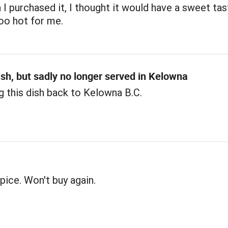
 I purchased it, I thought it would have a sweet tas
too hot for me.
ish, but sadly no longer served in Kelowna
g this dish back to Kelowna B.C.
ice. Won't buy again.