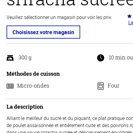
Co
Veuillez sélectionner un magasin pour voir les prix.
Li
4.2
5
Choisissez votre magasin
300 g
10 min o
Méthodes de cuisson
Micro-ondes
Four
La description
Alliant le meilleur du sucré et du piquant, ce plat pratique co
de poulet assaisonnée et entièrement cuite et des poivrons ro
dans une sauce sriracha sucrée et délicieusement équilibrée, l