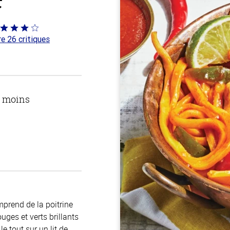
té
re 26 critiques
 sur
u moins
mprend de la poitrine
uges et verts brillants
e tout sur un lit de