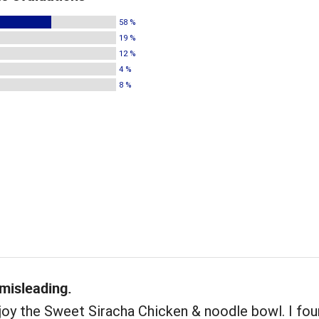
58 %
19 %
12 %
4 %
8 %
 misleading.
njoy the Sweet Siracha Chicken & noodle bowl. I fou