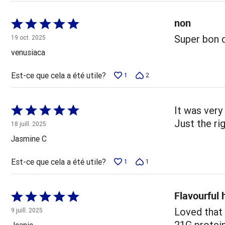
non
Coté
5 sur
Super bon d
19 oct. 2025
5
venusiaca
Est-ce que cela a été utile?
1
2
Coté
It was very
5 sur
Just the ri
18 juill. 2025
5
Jasmine C
Est-ce que cela a été utile?
1
1
Flavourful 
Coté
5 sur
Loved that 
9 juill. 2025
5
21G protein
Jeanie