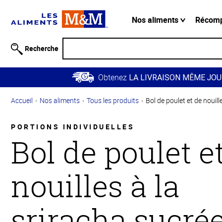
Information
relative à
Nos aliments
Récom
l'accessibilité
Passer
Recherche
au
contenu
Obtenez
principal
LA LIVRAISON MÊME JOU
Retour à
Accueil
Nos aliments
Tous les produits
Bol de poulet et de nouill
la
navigation
principale
PORTIONS INDIVIDUELLES
Bol de poulet e
nouilles à la
sriracha sucré