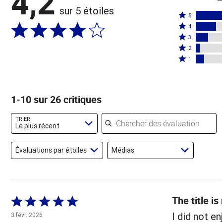
4,2
sur 5 étoiles
Coté
5
Coté
5
4
4
Coté
étoiles
3
étoiles
3
Coté
par
2
par
étoiles
2
Coté
58 %
1
19 %
par
étoiles
1 étoile
des
des
12 %
par
par
évaluateurs
évaluateurs
des
4 %
8 % des
1-10 sur 26 critiques
évaluateurs
des
évaluateurs
évaluateurs
Chercher des évaluations
TRIER
Le plus récent
Évaluations par étoiles
Médias
The title is
Coté
5 sur
I did not e
3 févr. 2026