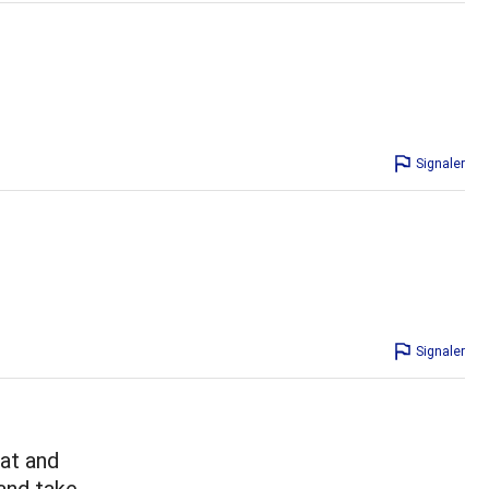
Signaler
Signaler
at and
and take