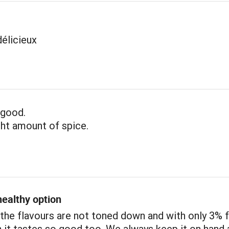
élicieux
 good.
ght amount of spice.
healthy option
the flavours are not toned down and with only 3% f
 it tastes so good too. We always keep it on hand 