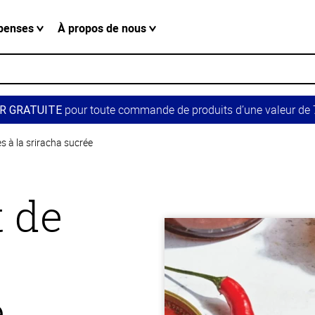
penses
À propos de nous
pour toute commande de produits d’une valeur de 7
R GRATUITE
es à la sriracha sucrée
t de
e