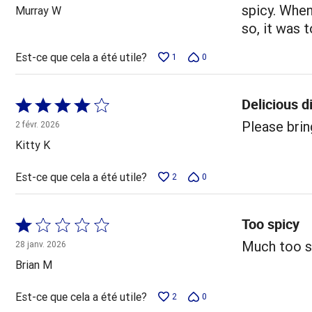
5
spicy. When
Murray W
so, it was 
Est-ce que cela a été utile?
1
0
Delicious d
Coté
4 sur
Please brin
2 févr. 2026
5
Kitty K
Est-ce que cela a été utile?
2
0
Too spicy
Coté
1 sur
Much too sp
28 janv. 2026
5
Brian M
Est-ce que cela a été utile?
2
0