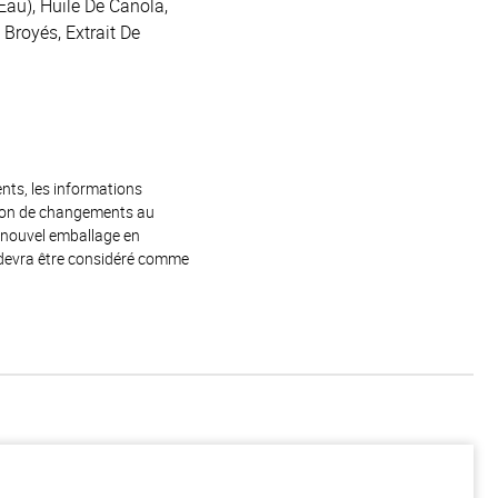
, Eau), Huile De Canola,
Broyés, Extrait De
ents, les informations
raison de changements au
e nouvel emballage en
 devra être considéré comme