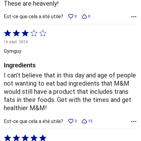
These are heavenly!
Est-ce que cela a été utile?
0
0
Coté
3 sur
16 sept. 2024
5
Gymguy
Ingredients
I can’t believe that in this day and age of people
not wanting to eat bad ingredients that M&M
would still have a product that includes trans
fats in their foods. Get with the times and get
healthier M&M!
Est-ce que cela a été utile?
3
15
Coté