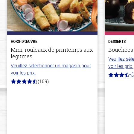
HORS-D'ŒUVRE
DESSERTS
Mini-rouleaux de printemps aux
Bouchées
légumes
Veuillez sé
Veuillez sélectionner un magasin pour
voir les prix.
voir les prix.
3.9
(109)
hors
4.8
de
hors
5
de
stars
5
stars