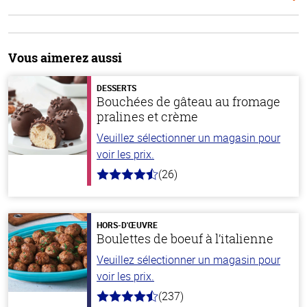
Vous aimerez aussi
DESSERTS
Bouchées de gâteau au fromage
pralines et crème
Veuillez sélectionner un magasin pour
voir les prix.
(26)
4.9
hors
de
5
stars
HORS-D'ŒUVRE
Boulettes de boeuf à l’italienne
Veuillez sélectionner un magasin pour
voir les prix.
(237)
4.6