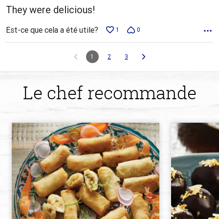
They were delicious!
Est-ce que cela a été utile?
1
0
1
2
3
Le chef recommande