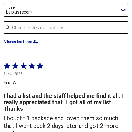
TRIER
Le plus récent
Chercher des évaluations
Afficher les filtres
Coté
5 sur
7 févr. 2026
5
Eric W
I had a list and the staff helped me find it all. I
really appreciated that. I got all of my list.
Thanks
I bought 1 package and loved them so much
that I went back 2 days later and got 2 more