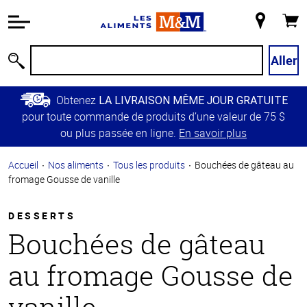
Information
relative à
Mon
Panie
l'accessibilité
magasin
Passer
Aller
Recherche
au
contenu
Obtenez
LA LIVRAISON MÊME JOUR GRATUITE
principal
pour toute commande de produits d’une valeur de 75 $
Retour à
ou plus passée en ligne.
En savoir plus
la
navigation
Accueil
Nos aliments
Tous les produits
Bouchées de gâteau au
principale
fromage Gousse de vanille
DESSERTS
Bouchées de gâteau
au fromage Gousse de
vanille