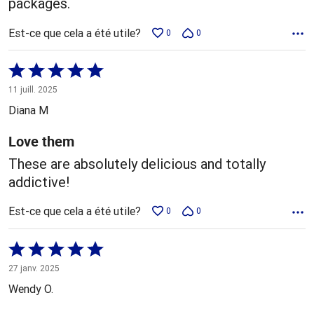
packages.
Est-ce que cela a été utile?
0
0
Coté
5 sur
11 juill. 2025
5
Diana M
Love them
These are absolutely delicious and totally
addictive!
Est-ce que cela a été utile?
0
0
Coté
5 sur
27 janv. 2025
5
Wendy O.