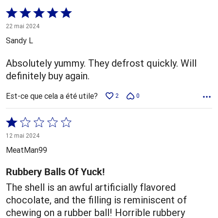
Coté
5 sur
22 mai 2024
5
Sandy L
Absolutely yummy. They defrost quickly. Will
definitely buy again.
Est-ce que cela a été utile?
2
0
Coté
1 sur
12 mai 2024
5
MeatMan99
Rubbery Balls Of Yuck!
The shell is an awful artificially flavored
chocolate, and the filling is reminiscent of
chewing on a rubber ball! Horrible rubbery