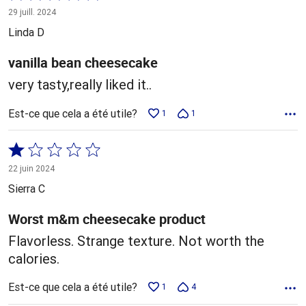
5 sur
29 juill. 2024
5
Linda D
vanilla bean cheesecake
very tasty,really liked it..
Est-ce que cela a été utile?
1
1
Coté
1 sur
22 juin 2024
5
Sierra C
Worst m&m cheesecake product
Flavorless. Strange texture. Not worth the
calories.
Est-ce que cela a été utile?
1
4