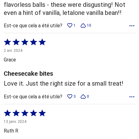
flavorless balls - these were disgusting! Not
even a hint of vanilla, letalone vanilla bean!!
Est-ce que cela a été utile?
1
10
Coté
5 sur
2 avr. 2024
5
Grace
Cheesecake bites
Love it. Just the right size for a small treat!
Est-ce que cela a été utile?
3
0
Coté
5 sur
13 janv. 2024
5
Ruth R