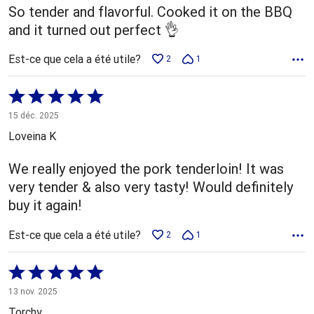
So tender and flavorful. Cooked it on the BBQ
and it turned out perfect 👌
Est-ce que cela a été utile?
2
1
Coté
5 sur
15 déc. 2025
5
Loveina K
We really enjoyed the pork tenderloin! It was
very tender & also very tasty! Would definitely
buy it again!
Est-ce que cela a été utile?
2
1
Coté
5 sur
13 nov. 2025
5
Torchy