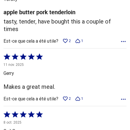
apple butter pork tenderloin
tasty, tender, have bought this a couple of
times
Est-ce que cela a été utile?
2
1
Coté
5 sur
11 nov. 2025
5
Gerry
Makes a great meal.
Est-ce que cela a été utile?
2
1
Coté
5 sur
8 oct. 2025
5