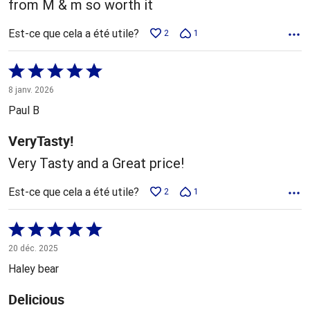
from M & m so worth it
Est-ce que cela a été utile?
2
1
Coté
5 sur
8 janv. 2026
5
Paul B
VeryTasty!
Very Tasty and a Great price!
Est-ce que cela a été utile?
2
1
Coté
5 sur
20 déc. 2025
5
Haley bear
Delicious