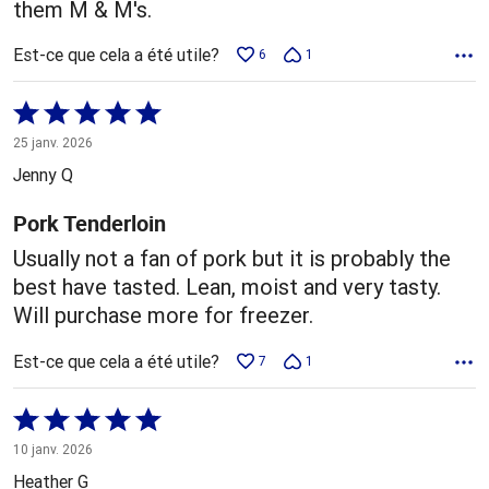
them M & M's.
Est-ce que cela a été utile?
6
1
Coté
5 sur
25 janv. 2026
5
Jenny Q
Pork Tenderloin
Usually not a fan of pork but it is probably the
best have tasted. Lean, moist and very tasty.
Will purchase more for freezer.
Est-ce que cela a été utile?
7
1
Coté
5 sur
10 janv. 2026
5
Heather G