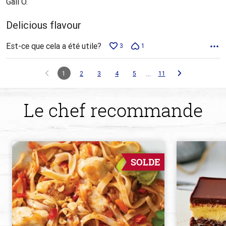
Gail O.
Delicious flavour
Est-ce que cela a été utile?
3
1
…
1
2
3
4
5
11
Le chef recommande
SOLDE