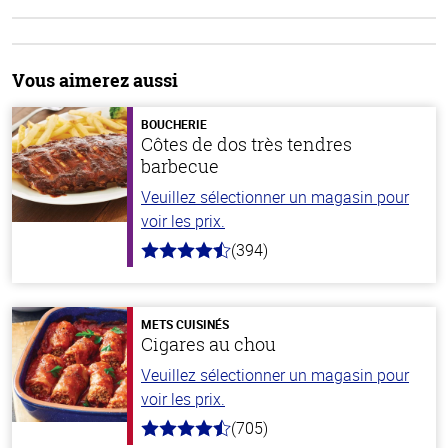
Vous aimerez aussi
BOUCHERIE
Côtes de dos très tendres
barbecue
Veuillez sélectionner un magasin pour
voir les prix.
(394)
4.7
hors
de
5
stars
METS CUISINÉS
Cigares au chou
Veuillez sélectionner un magasin pour
voir les prix.
(705)
4.6