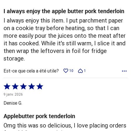
I always enjoy the apple butter pork tenderloin
I always enjoy this item. I put parchment paper
on a cookie tray before heating, so that I can
more easily pour the juices onto the meat after
it has cooked. While it's still warm, I slice it and
then wrap the leftovers in foil for fridge
storage.
Est-ce que cela a été utile?
10
1
Coté
5 sur
9 janv. 2026
5
Denise G.
Applebutter pork tenderloin
Omg this was so delicious, I love placing orders