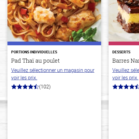
PORTIONS INDIVIDUELLES
DESSERTS
Pad Thaï au poulet
Barres N
Veuillez sélectionner un magasin pour
Veuillez sé
voir les prix.
voir les prix.
(102)
4.3
4.4
hors
hors
de
de
5
5
stars
stars