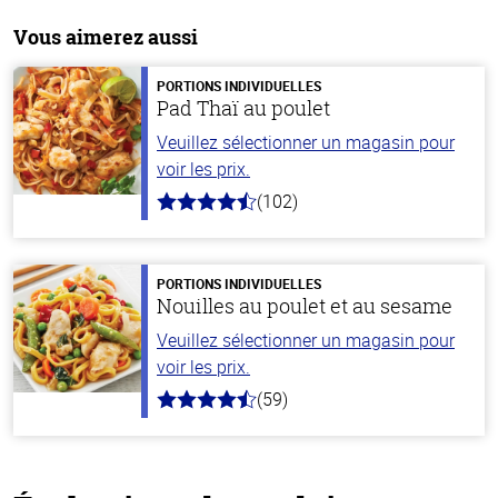
Vous aimerez aussi
PORTIONS INDIVIDUELLES
Pad Thaï au poulet
Veuillez sélectionner un magasin pour
voir les prix.
(102)
4.3
hors
de
5
stars
PORTIONS INDIVIDUELLES
Nouilles au poulet et au sesame
Veuillez sélectionner un magasin pour
voir les prix.
(59)
4.3
hors
de
5
stars