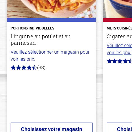
PORTIONS INDIVIDUELLES
METS CUISINÉ
Linguine au poulet et au
Cigares a
parmesan
Veuillez sé
Veuillez sélectionner un magasin pour
voir les prix.
voir les prix.
4.6
(38)
hors
4.1
de
hors
5
de
stars
5
stars
Choisissez votre magasin
Chois