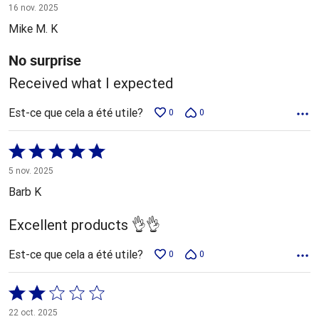
4 sur
16 nov. 2025
5
Mike M. K
No surprise
Received what I expected
Est-ce que cela a été utile?
0
0
Coté
5 sur
5 nov. 2025
5
Barb K
Excellent products 👌👌
Est-ce que cela a été utile?
0
0
Coté
2 sur
22 oct. 2025