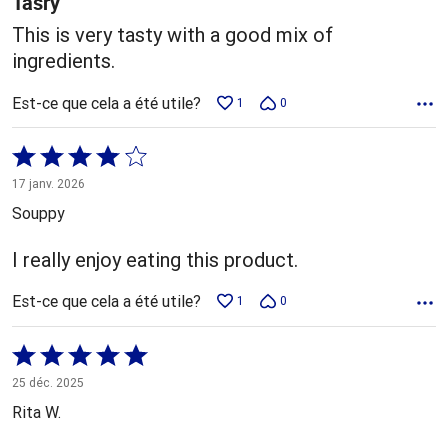
Tasry
This is very tasty with a good mix of
ingredients.
Est-ce que cela a été utile?
1
0
Coté
4 sur
17 janv. 2026
5
Souppy
I really enjoy eating this product.
Est-ce que cela a été utile?
1
0
Coté
5 sur
25 déc. 2025
5
Rita W.