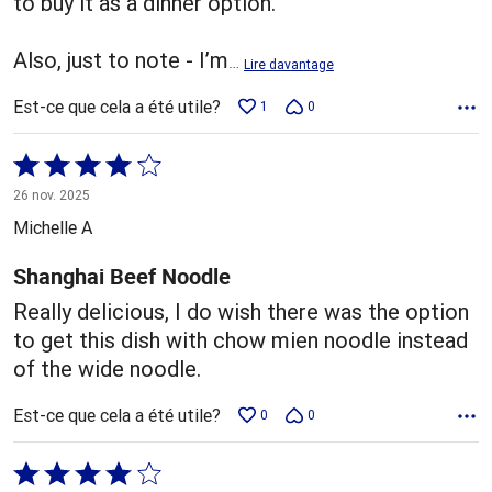
to buy it as a dinner option.
Also, just to note - I’m
…
Lire davantage
Est-ce que cela a été utile?
1
0
Coté
4 sur
26 nov. 2025
5
Michelle A
Shanghai Beef Noodle
Really delicious, I do wish there was the option
to get this dish with chow mien noodle instead
of the wide noodle.
Est-ce que cela a été utile?
0
0
Coté