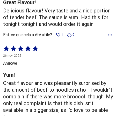
Great Flavour!
Delicious flavour! Very taste and a nice portion
of tender beef. The sauce is yum! Had this for
tonight tonight and would order it again.
Est-ce que cela a été utile?
1
0
Coté
5 sur
26 nov. 2025
5
Aniikwe
Yum!
Great flavour and was pleasantly surprised by
the amount of beef to noodles ratio - I wouldn’t
complain if there was more broccoli though. My
only real complaint is that this dish isn’t
available in a bigger size, as I’d love to be able