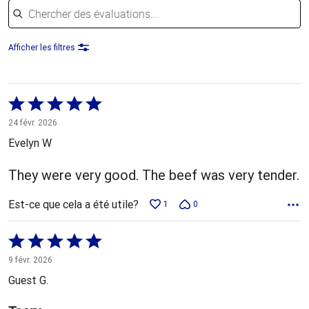
Afficher les filtres
Coté
5 sur
24 févr. 2026
5
Evelyn W
They were very good. The beef was very tender.
Est-ce que cela a été utile?
1
0
Coté
5 sur
9 févr. 2026
5
Guest G.