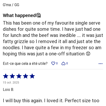
5
G’ma / GG
What happened🤔
This has been one of my favourite single serve
dishes for quite some time. I have just had one
for lunch and the beef was inedible …. it was just
fatty grizzle so I removed it all and just ate the
noodles. I have quite a few in my freezer so am
hoping this was just a one-off situation 😟
Est-ce que cela a été utile?
0
0
Coté
5 sur
15 oct. 2025
5
Lois B.
I will buy this again. I loved it. Perfect size too