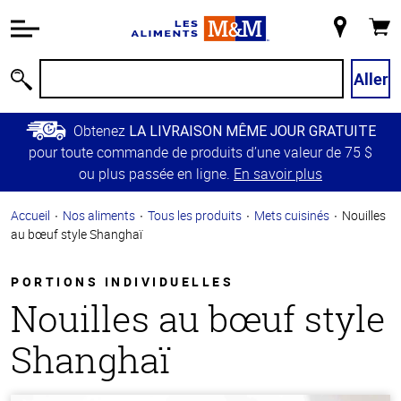
Information
relative à
Mon
Panie
l'accessibilité
magasin
Passer
Aller
Recherche
au
contenu
Obtenez
LA LIVRAISON MÊME JOUR GRATUITE
principal
pour toute commande de produits d’une valeur de 75 $
Retour à
ou plus passée en ligne.
En savoir plus
la
navigation
Accueil
Nos aliments
Tous les produits
Mets cuisinés
Nouilles
principale
au bœuf style Shanghaï
PORTIONS INDIVIDUELLES
Nouilles au bœuf style
Shanghaï