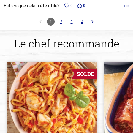
Est-ce que cela a été utile?
0
0
1
2
3
4
Le chef recommande
SOLDE