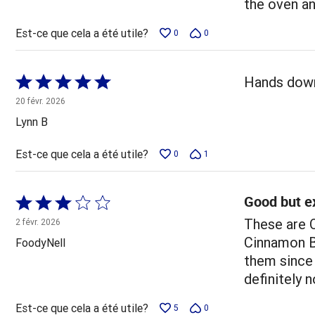
the oven a
Est-ce que cela a été utile?
0
0
Coté
Hands down 
5 sur
20 févr. 2026
5
Lynn B
Est-ce que cela a été utile?
0
1
Good but e
Coté
3 sur
These are O
2 févr. 2026
5
Cinnamon Bu
FoodyNell
them since 
definitely 
Est-ce que cela a été utile?
5
0