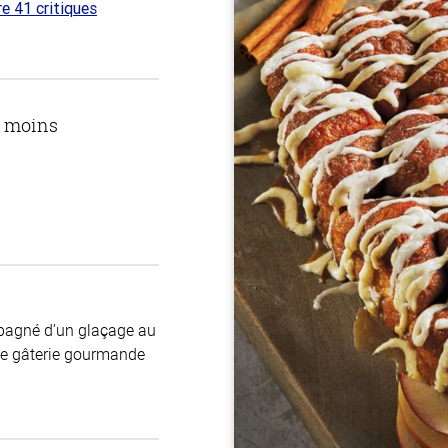
re 41 critiques
 sur
u moins
mpagné d’un glaçage au
une gâterie gourmande