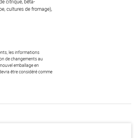
e citrique, bêta-
be, cultures de fromage),
ents, les informations
raison de changements au
e nouvel emballage en
 devra être considéré comme