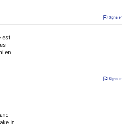
Signaler
e est
Les
ni en
Signaler
 and
ake in