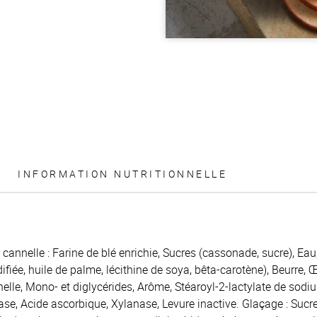
INFORMATION NUTRITIONNELLE
 cannelle : Farine de blé enrichie, Sucres (cassonade, sucre), Eau
iée, huile de palme, lécithine de soya, bêta-carotène), Beurre, Œu
nelle, Mono- et diglycérides, Arôme, Stéaroyl-2-lactylate de sodi
se, Acide ascorbique, Xylanase, Levure inactive. Glaçage : Sucre