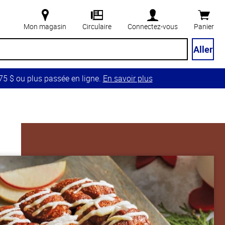
Mon magasin
Circulaire
Connectez-vous
Panier
Aller
5 $ ou plus passée en ligne.
En savoir plus