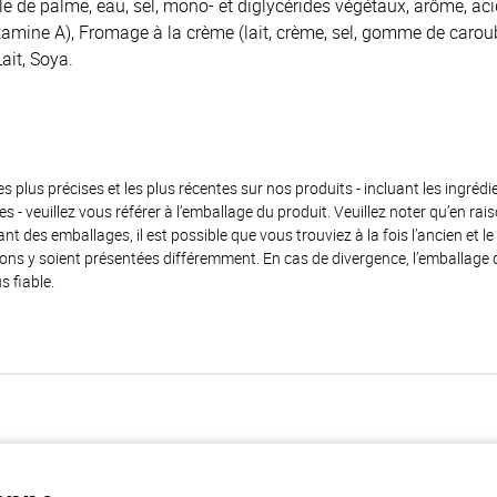
le de palme, eau, sel, mono- et diglycérides végétaux, arôme, acid
tamine A), Fromage à la crème (lait, crème, sel, gomme de carou
Lait, Soya.
es plus précises et les plus récentes sur nos produits - incluant les ingrédi
ènes - veuillez vous référer à l’emballage du produit. Veuillez noter qu’en 
 des emballages, il est possible que vous trouviez à la fois l’ancien et l
ions y soient présentées différemment. En cas de divergence, l’emballage
s fiable.