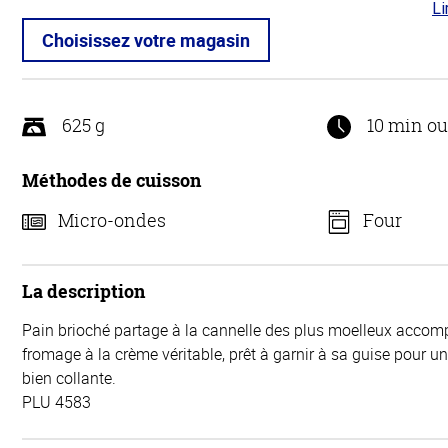
Li
4.5
5
Choisissez votre magasin
625 g
10 min o
Méthodes de cuisson
Micro-ondes
Four
La description
Pain brioché partage à la cannelle des plus moelleux acco
fromage à la crème véritable, prêt à garnir à sa guise pour 
bien collante.
PLU 4583