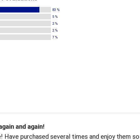
83 %
5 %
2 %
2 %
7 %
again and again!
e! Have purchased several times and enjoy them s