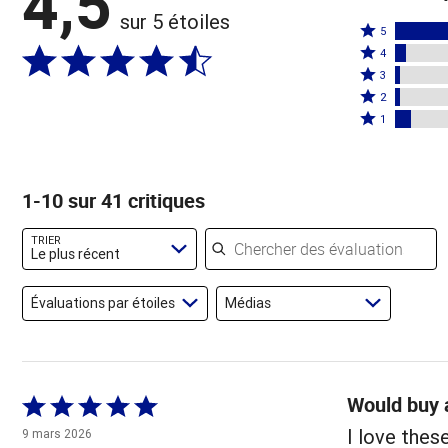
4,5
sur 5 étoiles
Coté
5
Coté
5
4
4
Coté
étoiles
3
étoiles
3
Coté
par
2
par
étoiles
2
Coté
83 %
1
5 %
par
étoiles
1 étoile
des
des
2 %
par
par
évaluateurs
évaluateurs
des
2 %
7 % des
1-10 sur 41 critiques
évaluateurs
des
évaluateurs
évaluateurs
Chercher des évaluations
TRIER
Le plus récent
Évaluations par étoiles
Médias
Would buy 
Coté
5 sur
I love thes
9 mars 2026