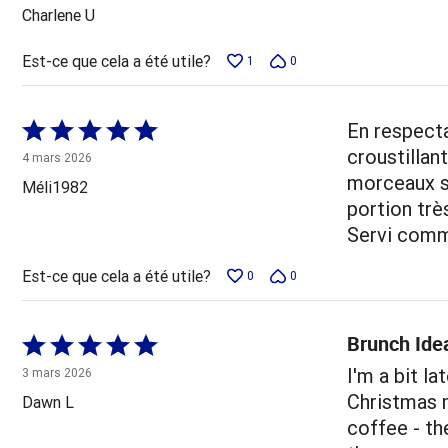
5
Charlene U
Est-ce que cela a été utile?
1
0
Coté
En respecta
5 sur
croustillant
4 mars 2026
5
morceaux se
Méli1982
portion trè
Servi comme
Est-ce que cela a été utile?
0
0
Brunch Ide
Coté
5 sur
I'm a bit l
3 mars 2026
5
Christmas m
Dawn L
coffee - th