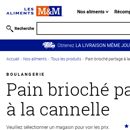
Information
relative à
Nos aliments
Récom
l'accessibilité
Passer
Recherche
au
contenu
Obtenez
principal
LA LIVRAISON MÊME JOU
Retour à
Accueil
Nos aliments
Tous les produits
Pain brioché partage à la
la
navigation
principale
BOULANGERIE
Pain brioché p
à la cannelle
Co
Veuillez sélectionner un magasin pour voir les prix.