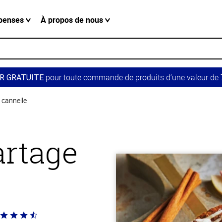
penses
À propos de nous
pour toute commande de produits d’une valeur de 7
R GRATUITE
 cannelle
artage
té