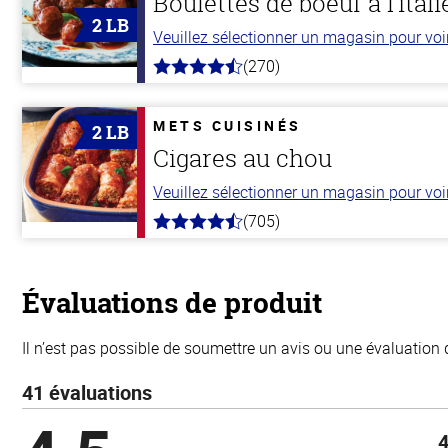
Boulettes de boeuf à l’ital
2 LB
Veuillez sélectionner un magasin pour voir 
(270)
4.5
hors
de
5
METS CUISINÉS
2 LB
stars
Cigares au chou
Veuillez sélectionner un magasin pour voir 
(705)
4.6
hors
de
5
stars
Évaluations de produit
Il n’est pas possible de soumettre un avis ou une évaluation 
41 évaluations
4