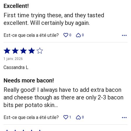
Excellent!
First time trying these, and they tasted
excellent. Will certainly buy again.
Est-ce que cela a été utile?
0
0
Coté
4 sur
1 janv. 2026
5
Cassandra L
Needs more bacon!
Really good! I always have to add extra bacon
and cheese though as there are only 2-3 bacon
bits per potato skin…
Est-ce que cela a été utile?
1
0