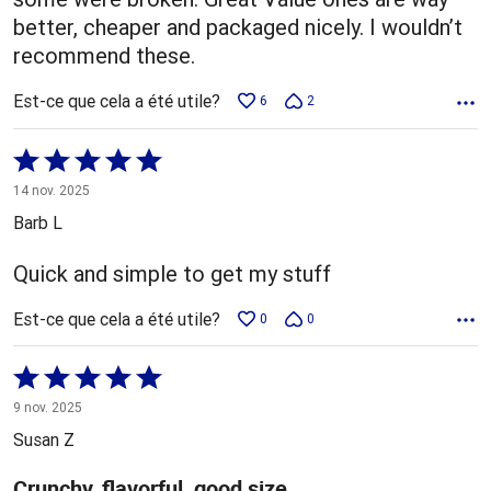
better, cheaper and packaged nicely. I wouldn’t
recommend these.
Est-ce que cela a été utile?
6
2
Coté
5 sur
14 nov. 2025
5
Barb L
Quick and simple to get my stuff
Est-ce que cela a été utile?
0
0
Coté
5 sur
9 nov. 2025
5
Susan Z
Crunchy, flavorful, good size