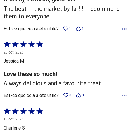
The best in the market by far!!! I recommend
them to everyone
Est-ce que cela a été utile?
1
1
Coté
5 sur
26 oct. 2025
5
Jessica M
Love these so much!
Always delicious and a favourite treat.
Est-ce que cela a été utile?
0
0
Coté
5 sur
18 oct. 2025
5
Charlene S