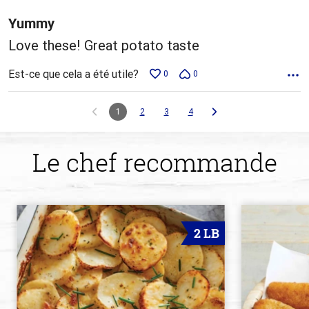
Yummy
Love these! Great potato taste
Est-ce que cela a été utile?
0
0
1
2
3
4
Le chef recommande
2 LB