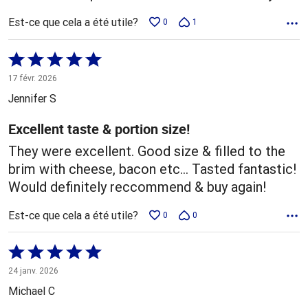
Est-ce que cela a été utile?
0
1
Coté
5 sur
17 févr. 2026
5
Jennifer S
Excellent taste & portion size!
They were excellent. Good size & filled to the
brim with cheese, bacon etc... Tasted fantastic!
Would definitely reccommend & buy again!
Est-ce que cela a été utile?
0
0
Coté
5 sur
24 janv. 2026
5
Michael C