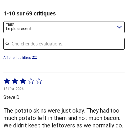
1-10 sur 69 critiques
TRIER
Le plus récent
Chercher des évaluations
Afficher les filtres
Coté
3 sur
18 févr. 2026
5
Steve D
The potato skins were just okay. They had too
much potato left in them and not much bacon.
We didn’t keep the leftovers as we normally do.