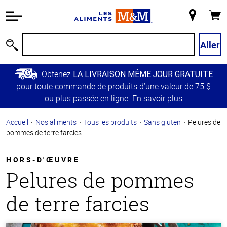
Information
relative à
Mon
Panie
l'accessibilité
magasin
Passer
Aller
Recherche
au
contenu
Obtenez
LA LIVRAISON MÊME JOUR GRATUITE
principal
pour toute commande de produits d’une valeur de 75 $
Retour à
ou plus passée en ligne.
En savoir plus
la
navigation
Accueil
Nos aliments
Tous les produits
Sans gluten
Pelures de
principale
pommes de terre farcies
HORS-D'ŒUVRE
Pelures de pommes
de terre farcies