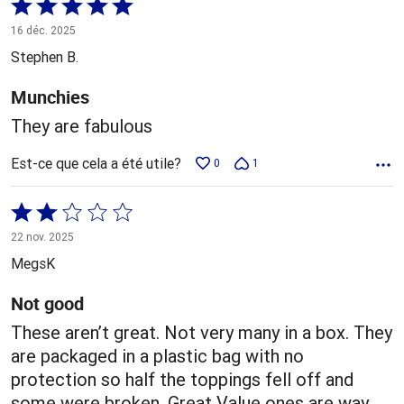
Coté
5 sur
16 déc. 2025
5
Stephen B.
Munchies
They are fabulous
Est-ce que cela a été utile?
0
1
Coté
2 sur
22 nov. 2025
5
MegsK
Not good
These aren’t great. Not very many in a box. They
are packaged in a plastic bag with no
protection so half the toppings fell off and
some were broken. Great Value ones are way