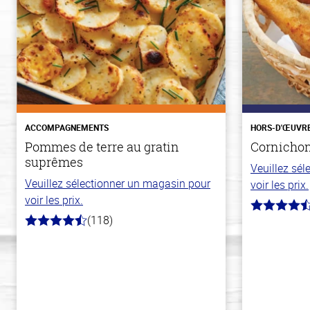
ACCOMPAGNEMENTS
HORS-D'ŒUVR
Pommes de terre au gratin
Cornichons
suprêmes
Veuillez sé
Veuillez sélectionner un magasin pour
voir les prix.
voir les prix.
4.1
(118)
hors
4.2
de
hors
5
de
stars
5
stars