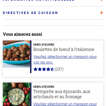
DIRECTIVES DE CUISSON
Vous aimerez aussi
HORS-D'ŒUVRE
Boulettes de boeuf à l’italienne
Veuillez sélectionner un magasin pour
voir les prix.
(237)
4.6
hors
de
5
stars
HORS-D'ŒUVRE
Trempette aux épinards, aux
artichauts et au fromage
Veuillez sélectionner un magasin pour