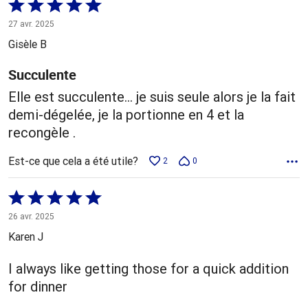
Coté
5 sur
27 avr. 2025
5
Gisèle B
Succulente
Elle est succulente… je suis seule alors je la fait
demi-dégelée, je la portionne en 4 et la
recongèle .
Est-ce que cela a été utile?
2
0
Coté
5 sur
26 avr. 2025
5
Karen J
I always like getting those for a quick addition
for dinner