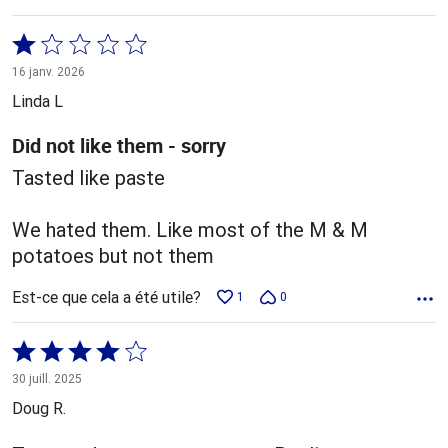
Coté
1 sur
16 janv. 2026
5
Linda L
Did not like them - sorry
Tasted like paste
We hated them. Like most of the M & M
potatoes but not them
Est-ce que cela a été utile?
1
0
Coté
4 sur
30 juill. 2025
5
Doug R.