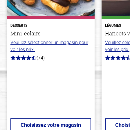
DESSERTS
LÉGUMES
Mini-éclairs
Haricots v
Veuillez sélectionner un magasin pour
Veuillez sé
voir les prix.
voir les prix.
(74)
4.7
4.6
hors
hors
de
de
5
5
stars
stars
Choisissez votre magasin
Chois