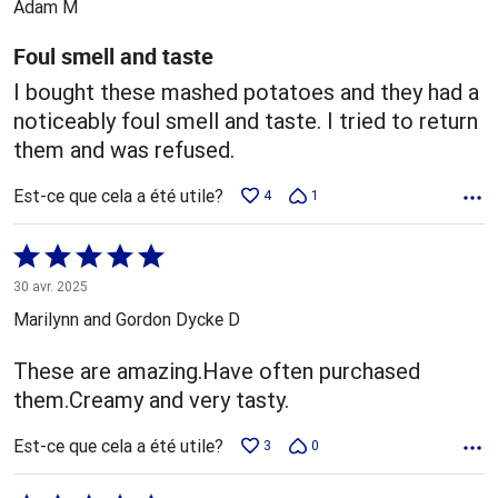
Adam M
Foul smell and taste
I bought these mashed potatoes and they had a
noticeably foul smell and taste. I tried to return
them and was refused.
Est-ce que cela a été utile?
4
1
Coté
5 sur
30 avr. 2025
5
Marilynn and Gordon Dycke D
These are amazing.Have often purchased
them.Creamy and very tasty.
Est-ce que cela a été utile?
3
0