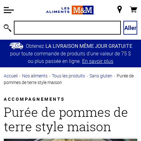
Information
relative à
Mon
Panie
l'accessibilité
magasin
Passer
Aller
Recherche
au
contenu
Obtenez
LA LIVRAISON MÊME JOUR GRATUITE
principal
pour toute commande de produits d’une valeur de 75 $
Retour à
ou plus passée en ligne.
En savoir plus
la
navigation
Accueil
Nos aliments
Tous les produits
Sans gluten
Purée de
principale
pommes de terre style maison
ACCOMPAGNEMENTS
Purée de pommes de
terre style maison