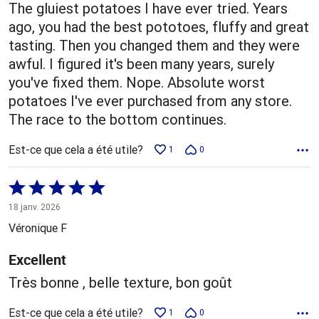
The gluiest potatoes I have ever tried. Years
ago, you had the best pototoes, fluffy and great
tasting. Then you changed them and they were
awful. I figured it's been many years, surely
you've fixed them. Nope. Absolute worst
potatoes I've ever purchased from any store.
The race to the bottom continues.
Est-ce que cela a été utile?
1
0
Coté
5 sur
18 janv. 2026
5
Véronique F
Excellent
Très bonne , belle texture, bon goût
Est-ce que cela a été utile?
1
0