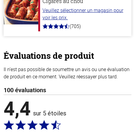
Cigares au chou
Veuillez sélectionner un magasin pour
voir les prix.
(705)
4.6
hors
de
5
stars
Évaluations de produit
Il n’est pas possible de soumettre un avis ou une évaluation
de produit en ce moment. Veuillez réessayer plus tard.
100 évaluations
4,4
sur 5 étoiles