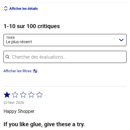
Afficher les détails
1-10 sur 100 critiques
TRIER
Le plus récent
Chercher des évaluations
Afficher les filtres
Coté
1 sur
22 févr. 2026
5
Happy Shopper
If you like glue, give these a try.