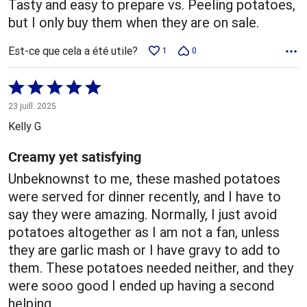
Tasty and easy to prepare vs. Peeling potatoes,
but I only buy them when they are on sale.
Est-ce que cela a été utile?
1
0
Coté
5 sur
23 juill. 2025
5
Kelly G
Creamy yet satisfying
Unbeknownst to me, these mashed potatoes
were served for dinner recently, and I have to
say they were amazing. Normally, I just avoid
potatoes altogether as I am not a fan, unless
they are garlic mash or I have gravy to add to
them. These potatoes needed neither, and they
were sooo good I ended up having a second
helping.