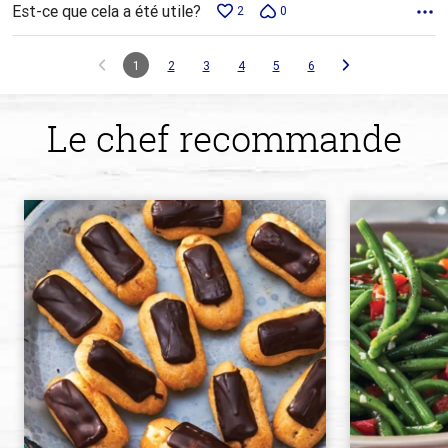
Est-ce que cela a été utile?
2
0
1
2
3
4
5
6
Le chef recommande