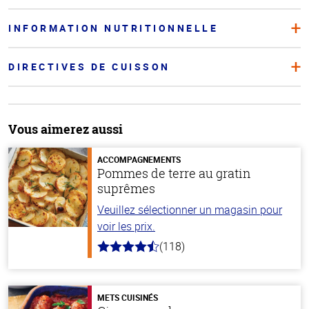
INFORMATION NUTRITIONNELLE
DIRECTIVES DE CUISSON
Vous aimerez aussi
ACCOMPAGNEMENTS
Pommes de terre au gratin
suprêmes
Veuillez sélectionner un magasin pour
voir les prix.
(118)
4.2
hors
de
5
stars
METS CUISINÉS