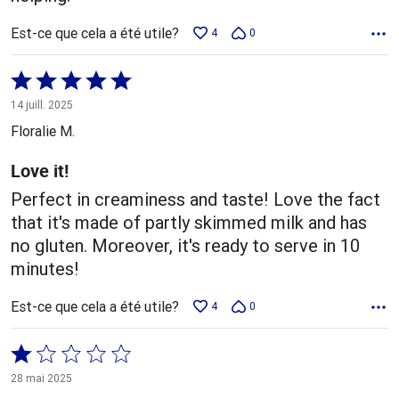
Est-ce que cela a été utile?
4
0
Coté
5 sur
14 juill. 2025
5
Floralie M.
Love it!
Perfect in creaminess and taste! Love the fact
that it's made of partly skimmed milk and has
no gluten. Moreover, it's ready to serve in 10
minutes!
Est-ce que cela a été utile?
4
0
Coté
1 sur
28 mai 2025
5