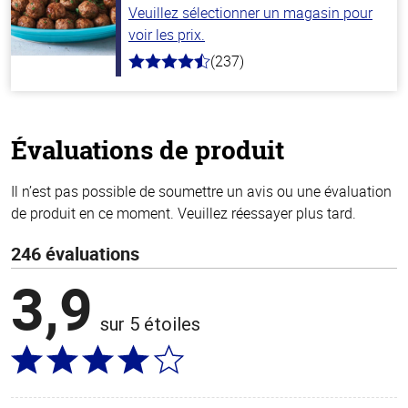
Veuillez sélectionner un magasin pour
voir les prix.
(237)
4.6
hors
de
5
stars
Évaluations de produit
Il n’est pas possible de soumettre un avis ou une évaluation
de produit en ce moment. Veuillez réessayer plus tard.
246 évaluations
3,9
sur 5 étoiles