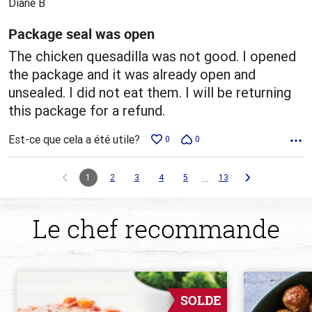
Diane B
Package seal was open
The chicken quesadilla was not good. I opened
the package and it was already open and
unsealed. I did not eat them. I will be returning
this package for a refund.
Est-ce que cela a été utile?
0
0
…
1
2
3
4
5
13
Le chef recommande
SOLDE