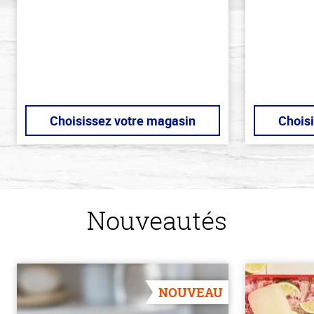
stars
stars
Choisissez votre magasin
Chois
Nouveautés
NOUVEAU