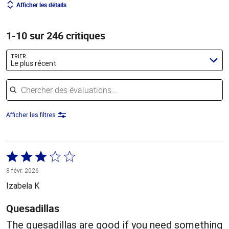
Afficher les détails
1-10 sur 246 critiques
TRIER
Le plus récent
Chercher des évaluations
Afficher les filtres
Coté
3 sur
8 févr. 2026
5
Izabela K
Quesadillas
The quesadillas are good if you need something