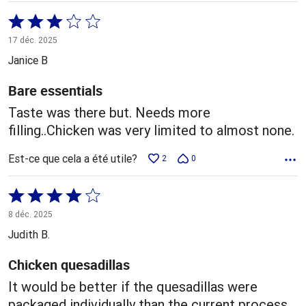
Coté
3 sur
17 déc. 2025
5
Janice B
Bare essentials
Taste was there but. Needs more
filling..Chicken was very limited to almost none.
Est-ce que cela a été utile?
2
0
Coté
4 sur
8 déc. 2025
5
Judith B.
Chicken quesadillas
It would be better if the quesadillas were
packaged individually than the current process