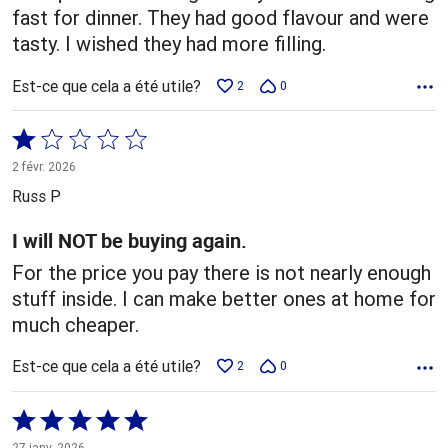
fast for dinner. They had good flavour and were
tasty. I wished they had more filling.
Est-ce que cela a été utile?
2
0
Coté
1 sur
2 févr. 2026
5
Russ P
I will NOT be buying again.
For the price you pay there is not nearly enough
stuff inside. I can make better ones at home for
much cheaper.
Est-ce que cela a été utile?
2
0
Coté
5 sur
27 janv. 2026