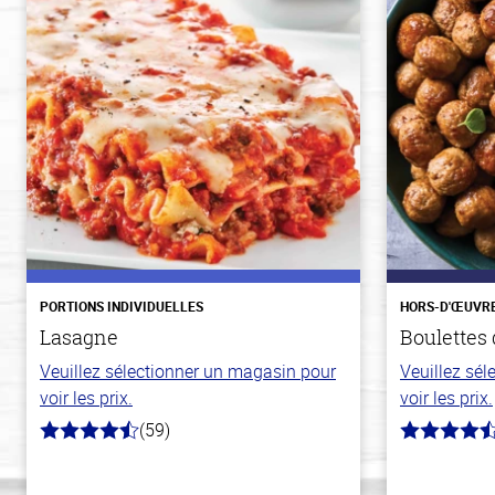
PORTIONS INDIVIDUELLES
HORS-D'ŒUVR
Lasagne
Boulettes
Veuillez sélectionner un magasin pour
Veuillez sé
voir les prix.
voir les prix.
(59)
4.3
4.6
hors
hors
de
de
5
5