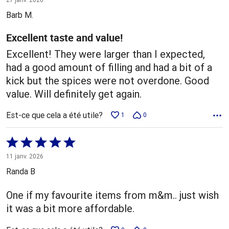
5
Barb M.
Excellent taste and value!
Excellent! They were larger than I expected,
had a good amount of filling and had a bit of a
kick but the spices were not overdone. Good
value. Will definitely get again.
Est-ce que cela a été utile?
1
0
Coté
5 sur
11 janv. 2026
5
Randa B
One if my favourite items from m&m.. just wish
it was a bit more affordable.