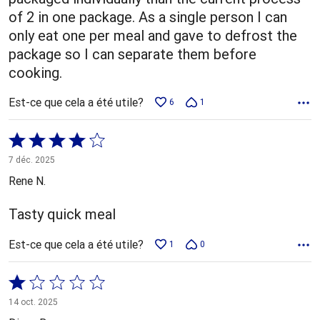
of 2 in one package. As a single person I can
only eat one per meal and gave to defrost the
package so I can separate them before
cooking.
Est-ce que cela a été utile?
6
1
Coté
4 sur
7 déc. 2025
5
Rene N.
Tasty quick meal
Est-ce que cela a été utile?
1
0
Coté
1 sur
14 oct. 2025
5