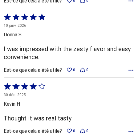
Est-ce que cela a été utile?
0
0
Coté
5 sur
10 janv. 2026
5
Donna S
I was impressed with the zesty flavor and easy
convenience.
Est-ce que cela a été utile?
0
0
Coté
4 sur
30 déc. 2025
5
Kevin H
Thought it was real tasty
Est-ce que cela a été utile?
0
0