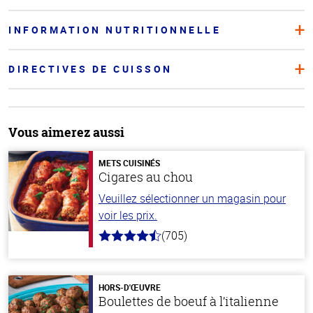
INFORMATION NUTRITIONNELLE
DIRECTIVES DE CUISSON
Vous aimerez aussi
METS CUISINÉS
Cigares au chou
Veuillez sélectionner un magasin pour
voir les prix.
(705)
4.6
hors
de
5
stars
HORS-D'ŒUVRE
Boulettes de boeuf à l’italienne