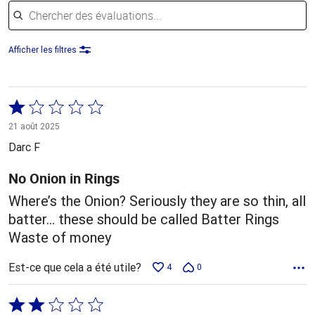
Chercher des évaluations
Afficher les filtres
Coté
1 sur
21 août 2025
5
Darc F
No Onion in Rings
Where’s the Onion? Seriously they are so thin, all
batter… these should be called Batter Rings
Waste of money
Est-ce que cela a été utile?
4
0
Coté