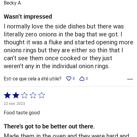
Becky A
Wasn’t impressed
I normally love the side dishes but there was
literally zero onions in the bag that we got. I
thought it was a fluke and started opening more
onions rings but they are either so thin that I
can’t see them once cooked or they just
weren’t any in the individual onion rings.
Est-ce que cela a été utile?
3
3
Coté
2 sur
22 nov. 2023
5
Food taste good
There's got to be better out there.
Made them in the oven and they were hard and