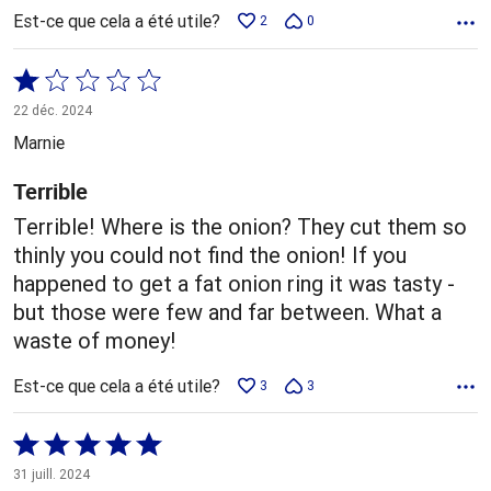
Est-ce que cela a été utile?
2
0
Coté
1 sur
22 déc. 2024
5
Marnie
Terrible
Terrible! Where is the onion? They cut them so
thinly you could not find the onion! If you
happened to get a fat onion ring it was tasty -
but those were few and far between. What a
waste of money!
Est-ce que cela a été utile?
3
3
Coté
5 sur
31 juill. 2024