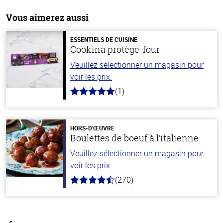
Vous aimerez aussi
ESSENTIELS DE CUISINE
Cookina protège-four
Veuillez sélectionner un magasin pour
voir les prix.
(1)
5.0
hors
de
5
stars
HORS-D'ŒUVRE
Boulettes de boeuf à l’italienne
Veuillez sélectionner un magasin pour
voir les prix.
(270)
4.5
hors
de
5
stars