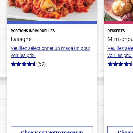
PORTIONS INDIVIDUELLES
DESSERTS
Lasagne
Mini-chou
Veuillez sélectionner un magasin pour
Veuillez sé
voir les prix.
voir les prix.
(59)
4.3
4.8
hors
hors
de
de
5
5
stars
stars
Choisissez votre magasin
Chois