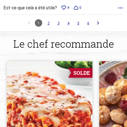
Est-ce que cela a été utile?
4
0
1
2
3
4
5
6
Le chef recommande
SOLDE