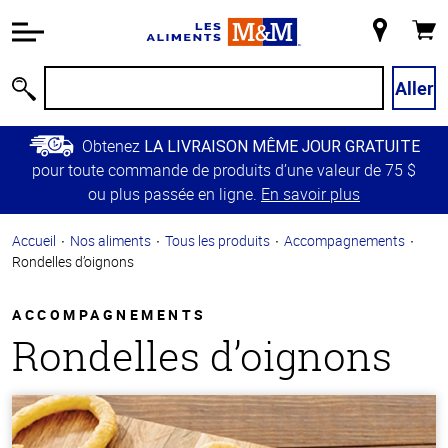
Information
relative à
Mon
Panie
l'accessibilité
magasin
Passer
Aller
Recherche
au
contenu
Obtenez
LA LIVRAISON MÊME JOUR GRATUITE
principal
pour toute commande de produits d’une valeur de 75 $
Retour à
ou plus passée en ligne.
En savoir plus
la
navigation
Accueil
Nos aliments
Tous les produits
Accompagnements
principale
Rondelles d’oignons
ACCOMPAGNEMENTS
Rondelles d’oignons