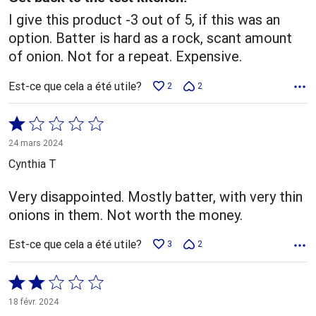
I give this product -3 out of 5, if this was an
option. Batter is hard as a rock, scant amount
of onion. Not for a repeat. Expensive.
Est-ce que cela a été utile?
2
2
Coté
1 sur
24 mars 2024
5
Cynthia T
Very disappointed. Mostly batter, with very thin
onions in them. Not worth the money.
Est-ce que cela a été utile?
3
2
Coté
2 sur
18 févr. 2024
5