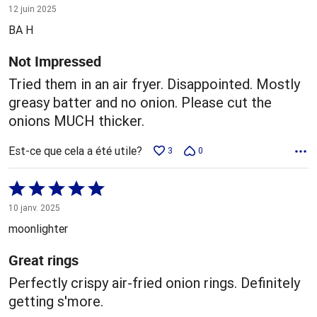
2 sur
12 juin 2025
5
BA H
Not Impressed
Tried them in an air fryer. Disappointed. Mostly
greasy batter and no onion. Please cut the
onions MUCH thicker.
Est-ce que cela a été utile?
3
0
Coté
5 sur
10 janv. 2025
5
moonlighter
Great rings
Perfectly crispy air-fried onion rings. Definitely
getting s'more.