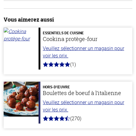
Vous aimerez aussi
ESSENTIELS DE CUISINE
Cookina protège-four
Veuillez sélectionner un magasin pour
voir les prix.
(1)
5.0
hors
de
5
stars
HORS-D'ŒUVRE
Boulettes de boeuf à l’italienne
Veuillez sélectionner un magasin pour
voir les prix.
(270)
4.5
hors
de
5