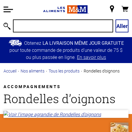
Information
relative à
Mon
Panie
l'accessibilité
magasin
Passer
Aller
Recherche
au
contenu
Obtenez
LA LIVRAISON MÊME JOUR GRATUITE
principal
pour toute commande de produits d’une valeur de 75 $
Retour à
ou plus passée en ligne.
En savoir plus
la
navigation
Accueil
Nos aliments
Tous les produits
Rondelles d’oignons
principale
ACCOMPAGNEMENTS
Rondelles d’oignons