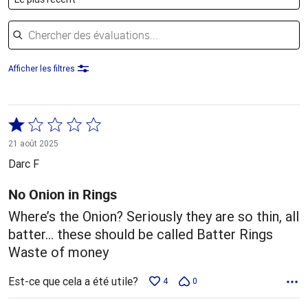
Chercher des évaluations
Afficher les filtres
Coté
1 sur
21 août 2025
5
Darc F
No Onion in Rings
Where’s the Onion? Seriously they are so thin, all
batter… these should be called Batter Rings
Waste of money
Est-ce que cela a été utile?
4
0