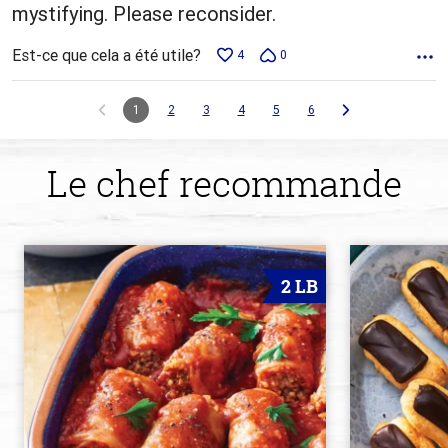
mystifying. Please reconsider.
Est-ce que cela a été utile?
4
0
1
2
3
4
5
6
Le chef recommande
2 LB