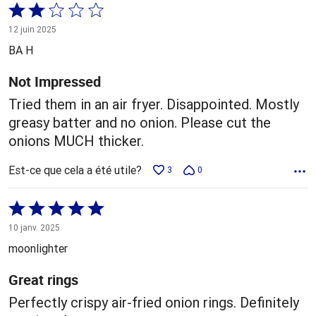
Coté
2 sur
12 juin 2025
5
BA H
Not Impressed
Tried them in an air fryer. Disappointed. Mostly
greasy batter and no onion. Please cut the
onions MUCH thicker.
Est-ce que cela a été utile?
3
0
Coté
5 sur
10 janv. 2025
5
moonlighter
Great rings
Perfectly crispy air-fried onion rings. Definitely