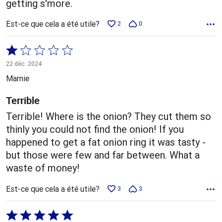
getting s'more.
Est-ce que cela a été utile?
2
0
Coté
1 sur
22 déc. 2024
5
Marnie
Terrible
Terrible! Where is the onion? They cut them so
thinly you could not find the onion! If you
happened to get a fat onion ring it was tasty -
but those were few and far between. What a
waste of money!
Est-ce que cela a été utile?
3
3
Coté