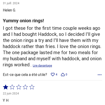
5 sur
31 juill. 2024
5
Helen G.
Yummy onion rings!
I got these for the first time couple weeks ago
and I had bought Haddock, so I decided I'll give
the onion rings a try and I'll have them with my
haddock rather than fries. I love the onion rings.
The one package lasted me for two meals for
my husband and myself with haddock, and onion
rings worked
…
Lire davantage
Est-ce que cela a été utile?
4
0
Coté
1 sur
22 juin 2024
5
Y H