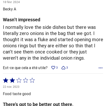
2 sur
18 févr. 2024
5
Becky A
Wasn’t impressed
I normally love the side dishes but there was
literally zero onions in the bag that we got. I
thought it was a fluke and started opening more
onions rings but they are either so thin that I
can’t see them once cooked or they just
weren’t any in the individual onion rings.
Est-ce que cela a été utile?
3
3
Coté
2 sur
22 nov. 2023
5
Food taste good
There's got to be better out there.