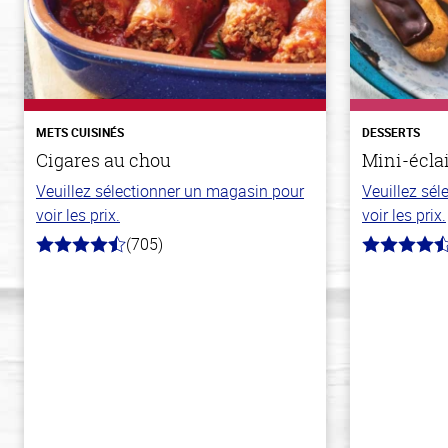
METS CUISINÉS
DESSERTS
Cigares au chou
Mini-écla
Veuillez sélectionner un magasin pour
Veuillez sé
voir les prix.
voir les prix.
(705)
4.6
4.7
hors
hors
de
de
5
5
stars
stars