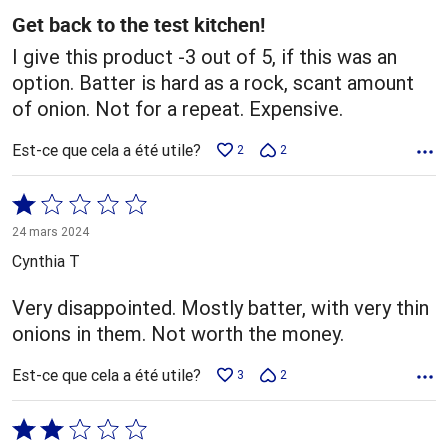
Get back to the test kitchen!
I give this product -3 out of 5, if this was an
option. Batter is hard as a rock, scant amount
of onion. Not for a repeat. Expensive.
Est-ce que cela a été utile?
2
2
Coté
1 sur
24 mars 2024
5
Cynthia T
Very disappointed. Mostly batter, with very thin
onions in them. Not worth the money.
Est-ce que cela a été utile?
3
2
Coté