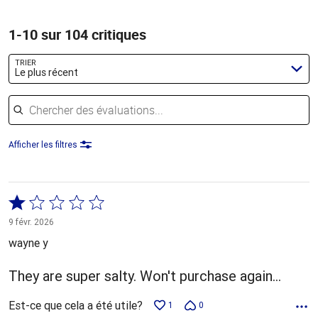
1-10 sur 104 critiques
TRIER
Le plus récent
Chercher des évaluations
Afficher les filtres
Coté
1 sur
9 févr. 2026
5
wayne y
They are super salty. Won't purchase again...
Est-ce que cela a été utile?
1
0