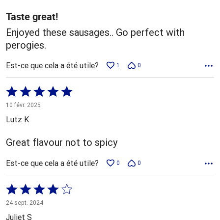
Taste great!
Enjoyed these sausages.. Go perfect with
perogies.
Est-ce que cela a été utile?
1
0
Coté
5 sur
10 févr. 2025
5
Lutz K
Great flavour not to spicy
Est-ce que cela a été utile?
0
0
Coté
4 sur
24 sept. 2024
5
Juliet S