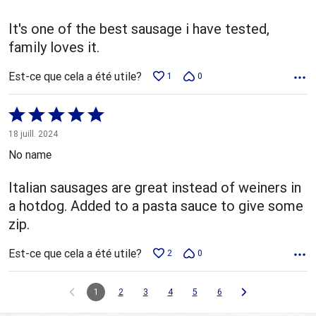
It's one of the best sausage i have tested,
family loves it.
Est-ce que cela a été utile?
1
0
Coté
5 sur
18 juill. 2024
5
No name
Italian sausages are great instead of weiners in
a hotdog. Added to a pasta sauce to give some
zip.
Est-ce que cela a été utile?
2
0
1
2
3
4
5
6