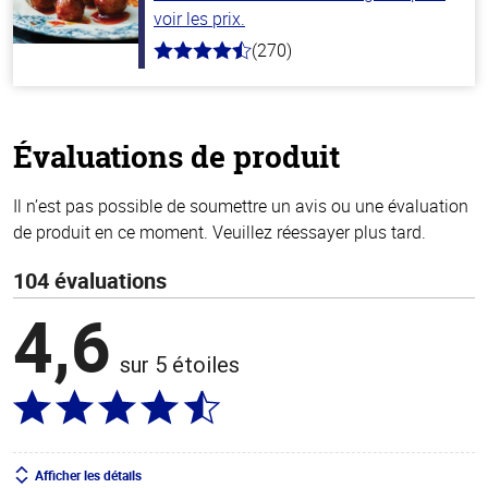
voir les prix.
(270)
4.5
hors
de
5
stars
Évaluations de produit
Il n’est pas possible de soumettre un avis ou une évaluation
de produit en ce moment. Veuillez réessayer plus tard.
104 évaluations
4,6
sur 5 étoiles
Afficher les détails