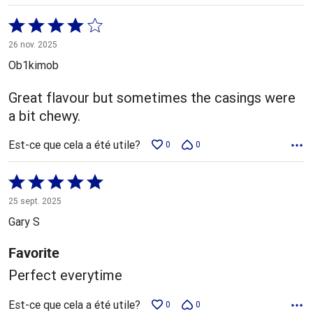
Coté
4 sur
26 nov. 2025
5
Ob1kimob
Great flavour but sometimes the casings were
a bit chewy.
Est-ce que cela a été utile?
0
0
Coté
5 sur
25 sept. 2025
5
Gary S
Favorite
Perfect everytime
Est-ce que cela a été utile?
0
0