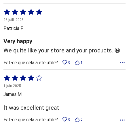
Coté
5 sur
26 juill. 2025
5
Patricia F
Very happy
We quite like your store and your products. 😃
Est-ce que cela a été utile?
0
1
Coté
4 sur
1 juin 2025
5
James M
It was excellent great
Est-ce que cela a été utile?
0
0