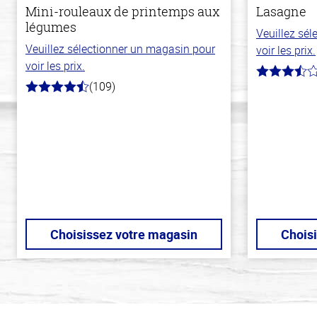
Mini-rouleaux de printemps aux
Lasagne
légumes
Veuillez sé
Veuillez sélectionner un magasin pour
voir les prix.
voir les prix.
3.8
(109)
hors
4.8
de
hors
5
de
stars
5
stars
Choisissez votre magasin
Chois