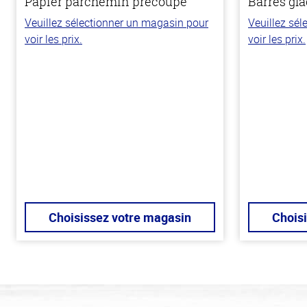
Papier parchemin précoupé
Barres gla
Veuillez sélectionner un magasin pour
Veuillez sé
voir les prix.
voir les prix.
Choisissez votre magasin
Chois