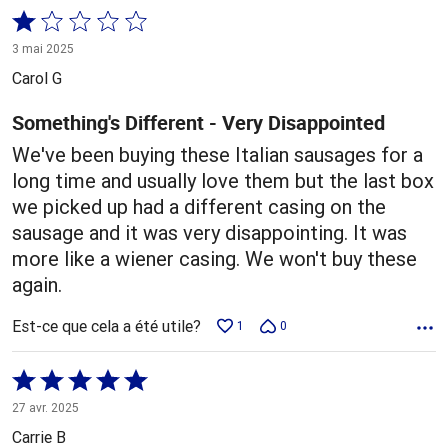
Coté
1 sur
3 mai 2025
5
Carol G
Something's Different - Very Disappointed
We've been buying these Italian sausages for a
long time and usually love them but the last box
we picked up had a different casing on the
sausage and it was very disappointing. It was
more like a wiener casing. We won't buy these
again.
Est-ce que cela a été utile?
1
0
Coté
5 sur
27 avr. 2025
5
Carrie B