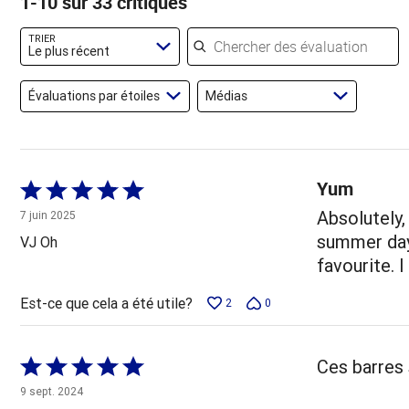
1-10 sur 33 critiques
évaluateurs
des
évaluateurs
évaluateurs
Chercher des évaluations
TRIER
Le plus récent
Évaluations par étoiles
Médias
Yum
Coté
5 sur
Absolutely,
7 juin 2025
5
summer days
VJ Oh
favourite. I
Est-ce que cela a été utile?
2
0
Coté
Ces barres
5 sur
9 sept. 2024
5