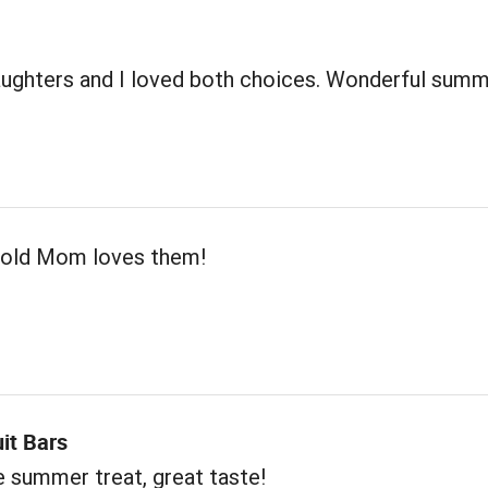
ughters and I loved both choices. Wonderful sum
 old Mom loves them!
uit Bars
e summer treat, great taste!