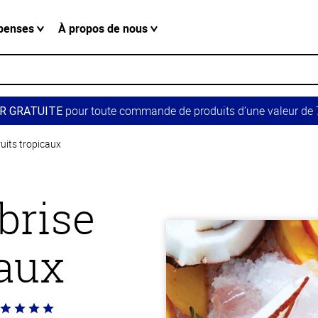
penses
À propos de nous
pour toute commande de produits d’une valeur de 7
R GRATUITE
ruits tropicaux
brise
caux
té