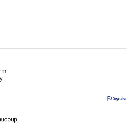
arm
y
Signaler
aucoup.