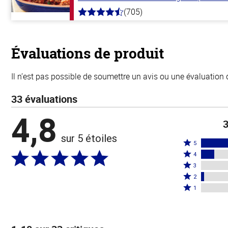
(705)
4.6
hors
de
5
stars
Évaluations de produit
Il n’est pas possible de soumettre un avis ou une évaluation 
33 évaluations
4,8
3
sur 5 étoiles
Coté
5
Coté
5
4
4
Coté
étoiles
3
étoiles
3
Coté
par
2
par
étoiles
2
Coté
85 %
1
12 %
par
étoiles
1 étoile
des
des
0 %
par
par
évaluateurs
évaluateurs
des
3 %
0 % des