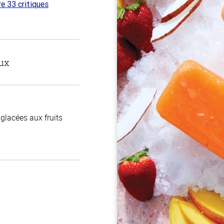
re 33 critiques
 sur
ux
 glacées aux fruits