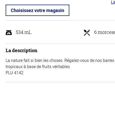
Li
4.8
5
Choisissez votre magasin
534 mL
6 morcea
La description
La nature fait si bien les choses. Régalez-vous de nos barres
tropicaux à base de fruits véritables.
PLU 4142