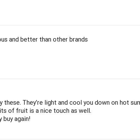
ous and better than other brands
joy these. They’re light and cool you down on hot s
ts of fruit is a nice touch as well.
ly buy again!