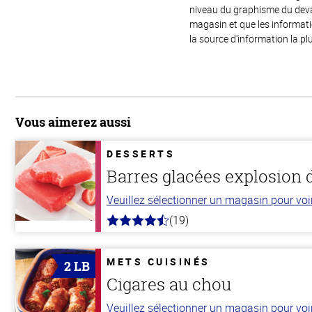
niveau du graphisme du devant
magasin et que les informat
la source d'information la plu
Vous aimerez aussi
DESSERTS
Barres glacées explosion d
Veuillez sélectionner un magasin pour voir 
(19)
4.8
hors
de
5
METS CUISINÉS
2 LB
stars
Cigares au chou
Veuillez sélectionner un magasin pour voir 