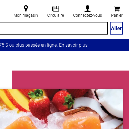
Mon magasin
Circulaire
Connectez-vous
Panier
Aller
5 $ ou plus passée en ligne.
En savoir plus