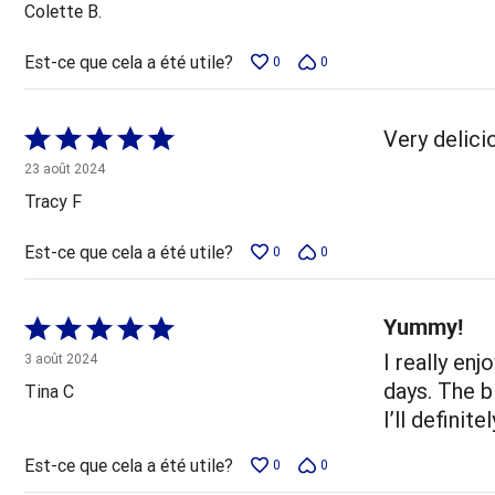
Colette B.
Est-ce que cela a été utile?
0
0
Coté
Very delici
5 sur
23 août 2024
5
Tracy F
Est-ce que cela a été utile?
0
0
Yummy!
Coté
5 sur
I really en
3 août 2024
5
days. The bi
Tina C
I’ll definite
Est-ce que cela a été utile?
0
0