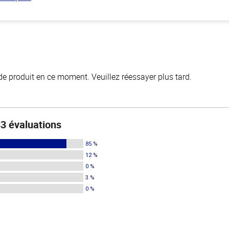
de produit en ce moment. Veuillez réessayer plus tard.
3 évaluations
85 %
12 %
0 %
3 %
0 %