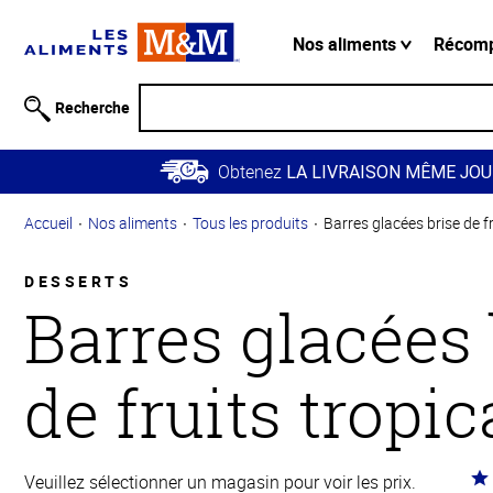
Information
relative à
Nos aliments
Récom
l'accessibilité
Passer
Recherche
au
contenu
Obtenez
principal
LA LIVRAISON MÊME JOU
Retour à
Accueil
Nos aliments
Tous les produits
Barres glacées brise de f
la
navigation
principale
DESSERTS
Barres glacées 
de fruits tropi
Co
Veuillez sélectionner un magasin pour voir les prix.