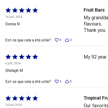
Fruit Bars
Coté
5 sur
My grandda
16 juill. 2024
5
flavours.
Donna N
Thank you.
Est-ce que cela a été utile?
0
0
Coté
My 92 year
5 sur
6 juill. 2024
5
Shelagh M
Est-ce que cela a été utile?
2
0
Tropical Fr
Coté
5 sur
Our favorit
24 juin 2024