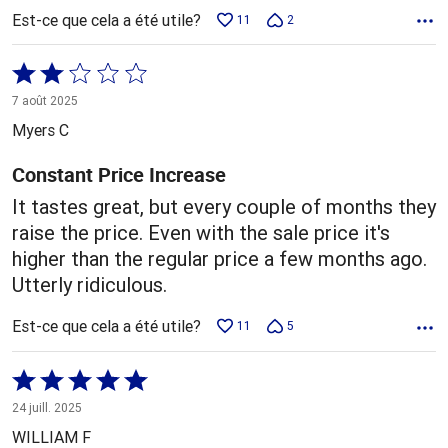
Est-ce que cela a été utile?
11
2
Coté
2 sur
7 août 2025
5
Myers C
Constant Price Increase
It tastes great, but every couple of months they
raise the price. Even with the sale price it's
higher than the regular price a few months ago.
Utterly ridiculous.
Est-ce que cela a été utile?
11
5
Coté
5 sur
24 juill. 2025
5
WILLIAM F