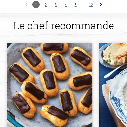
…
1
2
3
4
5
12
Le chef recommande