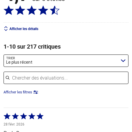
Afficher les détails
1-10 sur 217 critiques
TRIER
Le plus récent
Chercher des évaluations
Afficher les filtres
Coté
5 sur
28 févr. 2026
5