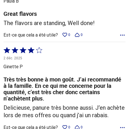
Paula B
Great flavors
The flavors are standing, Well done!
Est-ce que cela a été utile?
0
0
Coté
4 sur
2 déc. 2025
5
Ginette P
Très très bonne à mon goût. J’ai recommandé
à la famille. En ce qui me concerne pour la
quantité, c’est très cher donc certains
n’achètent plus.
Delicieuse, panure très bonne aussi. J’en achète
lors de mes offres ou quand j’ai un rabais.
Est-ce que cela a été utile?
0
0