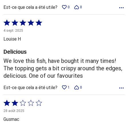
Est-ce que cela a été utile?
0
0
Coté
5 sur
4 sept. 2025
5
Louise H
Delicious
We love this fish, have bought it many times!
The topping gets a bit crispy around the edges,
delicious. One of our favourites
Est-ce que cela a été utile?
1
0
Coté
2 sur
28 août 2025
5
Gusmac