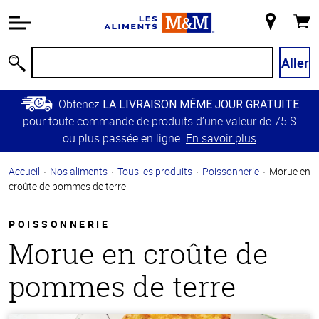
Information
relative à
Mon
Panie
l'accessibilité
magasin
Passer
Aller
Recherche
au
contenu
Obtenez
LA LIVRAISON MÊME JOUR GRATUITE
principal
pour toute commande de produits d’une valeur de 75 $
Retour à
ou plus passée en ligne.
En savoir plus
la
navigation
Accueil
Nos aliments
Tous les produits
Poissonnerie
Morue en
principale
croûte de pommes de terre
POISSONNERIE
Morue en croûte de
pommes de terre