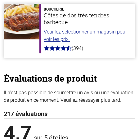
5
stars
BOUCHERIE
Côtes de dos très tendres
barbecue
Veuillez sélectionner un magasin pour
voir les prix.
(394)
4.7
hors
de
5
stars
Évaluations de produit
Il n’est pas possible de soumettre un avis ou une évaluation
de produit en ce moment. Veuillez réessayer plus tard.
217 évaluations
4,7
sur 5 étoiles