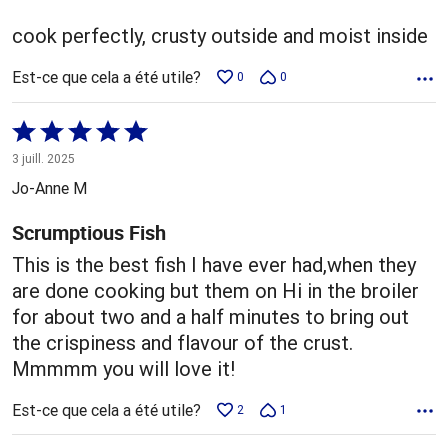
cook perfectly, crusty outside and moist inside
Est-ce que cela a été utile?
0
0
Coté
5 sur
3 juill. 2025
5
Jo-Anne M
Scrumptious Fish
This is the best fish I have ever had,when they
are done cooking but them on Hi in the broiler
for about two and a half minutes to bring out
the crispiness and flavour of the crust.
Mmmmm you will love it!
Est-ce que cela a été utile?
2
1