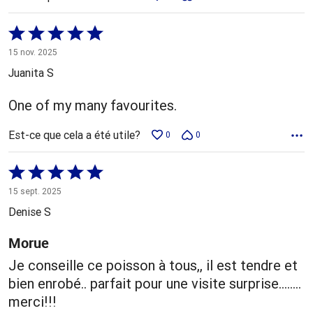
Coté
5 sur
15 nov. 2025
5
Juanita S
One of my many favourites.
Est-ce que cela a été utile?
0
0
Coté
5 sur
15 sept. 2025
5
Denise S
Morue
Je conseille ce poisson à tous,, il est tendre et
bien enrobé.. parfait pour une visite surprise........
merci!!!