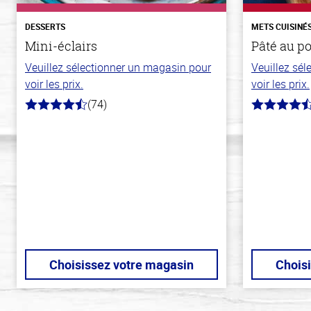
DESSERTS
METS CUISINÉ
Mini-éclairs
Pâté au p
Veuillez sélectionner un magasin pour
Veuillez sé
voir les prix.
voir les prix.
(74)
4.7
4.3
hors
hors
de
de
5
5
stars
stars
Choisissez votre magasin
Chois