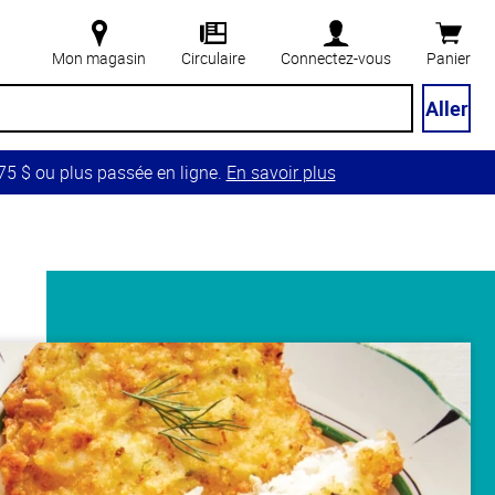
Mon magasin
Circulaire
Connectez-vous
Panier
Aller
5 $ ou plus passée en ligne.
En savoir plus