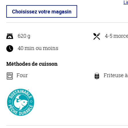
Li
4.7
5
Choisissez votre magasin
620 g
4-5 morc
40 min ou moins
Méthodes de cuisson
Four
Friteuse à