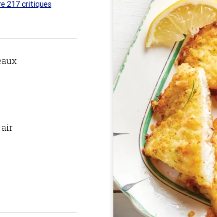
re 217 critiques
 sur
eaux
 air