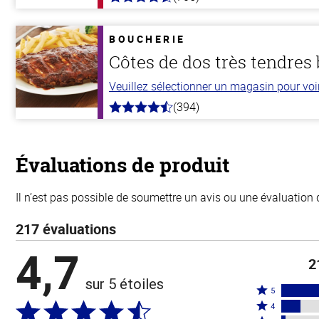
4.6
hors
de
5
BOUCHERIE
stars
Côtes de dos très tendres
Veuillez sélectionner un magasin pour voir 
(394)
4.7
hors
de
5
stars
Évaluations de produit
Il n’est pas possible de soumettre un avis ou une évaluation 
217 évaluations
4,7
2
sur 5 étoiles
Coté
5
Coté
5
4