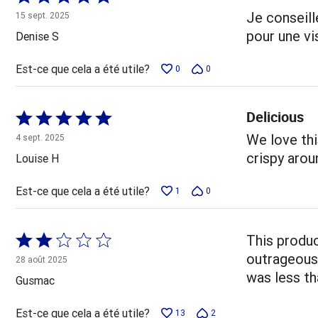
5 sur
Je conseille
15 sept. 2025
5
pour une visi
Denise S
Est-ce que cela a été utile?
0
0
Delicious
Coté
5 sur
We love thi
4 sept. 2025
5
crispy arou
Louise H
Est-ce que cela a été utile?
1
0
Coté
This produc
2 sur
outrageous 
28 août 2025
5
was less th
Gusmac
Est-ce que cela a été utile?
13
2