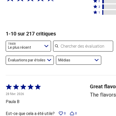
4
Coté
étoiles
3
étoiles
3
Coté
par
2
par
étoiles
2
Coté
80 %
1
12 %
par
étoiles
1 étoile
des
des
3 %
par
par
évaluateurs
évaluateurs
des
3 %
2 % des
1-10 sur 217 critiques
évaluateurs
des
évaluateurs
évaluateurs
Chercher des évaluations
TRIER
Le plus récent
Évaluations par étoiles
Médias
Great flavo
Coté
5 sur
The flavors
28 févr. 2026
5
Paula B
Est-ce que cela a été utile?
0
0