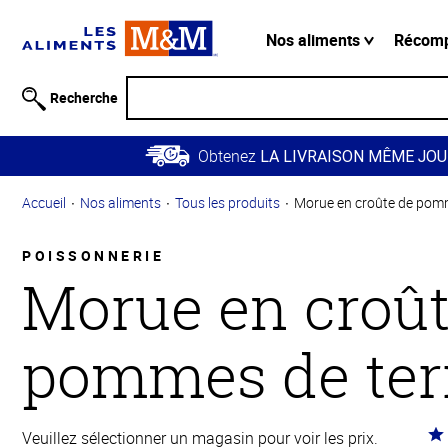
Information
relative à
Nos aliments
Récom
l'accessibilité
Passer
Recherche
au
contenu
Obtenez
principal
LA LIVRAISON MÊME JOU
Retour à
Accueil
Nos aliments
Tous les produits
Morue en croûte de pomm
la
navigation
principale
POISSONNERIE
Morue en croût
pommes de ter
Co
Veuillez sélectionner un magasin pour voir les prix.