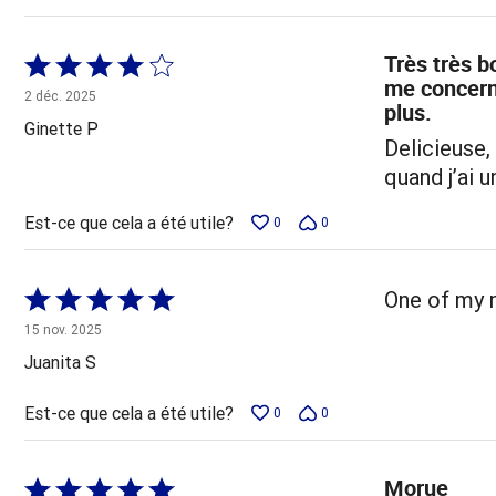
Très très b
Coté
me concerne
4 sur
2 déc. 2025
plus.
5
Ginette P
Delicieuse,
quand j’ai u
Est-ce que cela a été utile?
0
0
Coté
One of my 
5 sur
15 nov. 2025
5
Juanita S
Est-ce que cela a été utile?
0
0
Morue
Coté