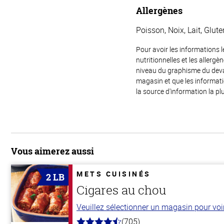
Allergènes
Poisson, Noix, Lait, Glute
Pour avoir les informations l
nutritionnelles et les allerg
niveau du graphisme du devant
magasin et que les informat
la source d'information la plu
Vous aimerez aussi
METS CUISINÉS
2 LB
Cigares au chou
Veuillez sélectionner un magasin pour voir 
(705)