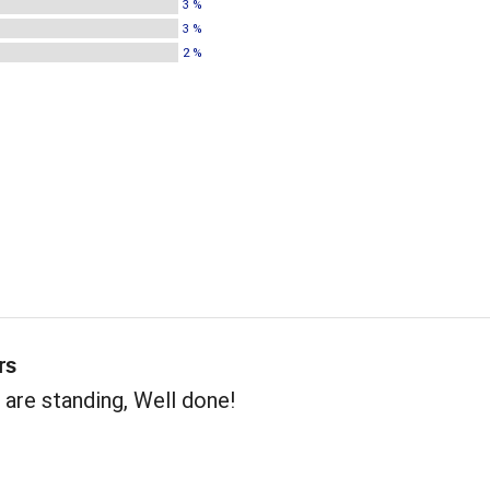
3 %
3 %
2 %
rs
 are standing, Well done!