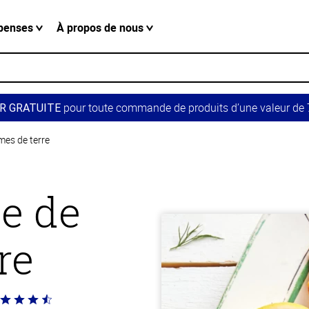
penses
À propos de nous
pour toute commande de produits d’une valeur de 7
R GRATUITE
es de terre
e de
re
té