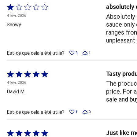
absolutely 
Coté
1 sur
Absolutely 
4 févr. 2026
5
sauce only 
Snowy
ranges from
unpleasant 
Est-ce que cela a été utile?
3
1
Tasty prod
Coté
5 sur
The product
4 févr. 2026
5
price. For a
David M.
sale and bu
Est-ce que cela a été utile?
1
0
Just like 
Coté