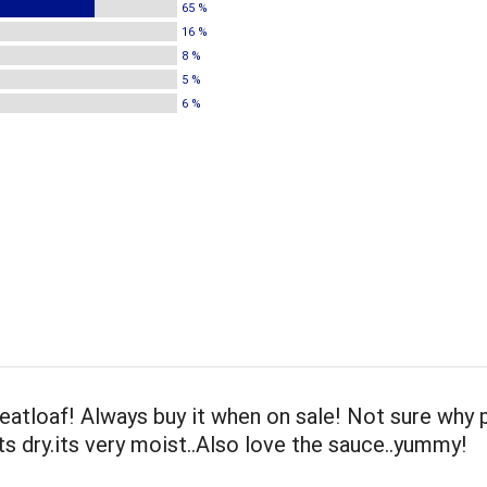
65 %
16 %
8 %
5 %
6 %
atloaf! Always buy it when on sale! Not sure why 
its dry.its very moist..Also love the sauce..yummy!