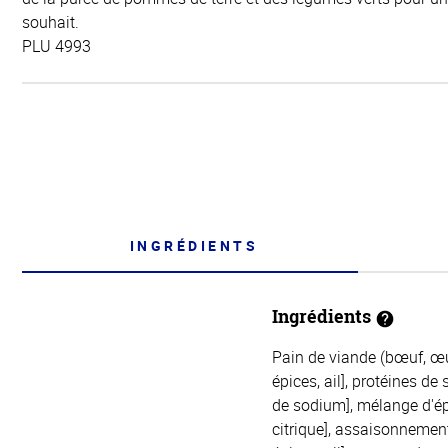
souhait.
PLU 4993
INGRÉDIENTS
Ingrédients
Pain de viande (bœuf, œuf
épices, ail], protéines de
de sodium], mélange d'épic
citrique], assaisonnement,