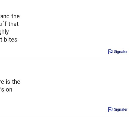
 and the
uff that
ghly
t bites.
Signaler
e is the
t’s on
Signaler