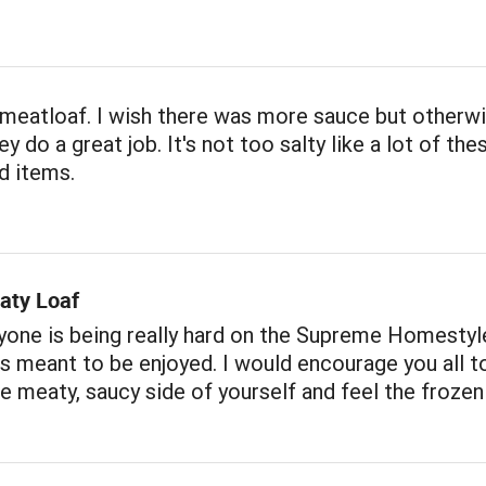
s meatloaf. I wish there was more sauce but otherwis
y do a great job. It's not too salty like a lot of the
d items.
aty Loaf
ryone is being really hard on the Supreme Homesty
is meant to be enjoyed. I would encourage you all t
 meaty, saucy side of yourself and feel the froze