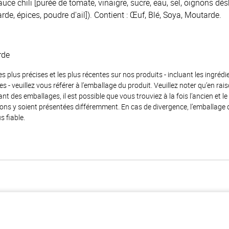
auce chili [purée de tomate, vinaigre, sucre, eau, sel, oignons dé
de, épices, poudre d'ail]). Contient : Œuf, Blé, Soya, Moutarde.
rde
es plus précises et les plus récentes sur nos produits - incluant les ingrédi
ènes - veuillez vous référer à l’emballage du produit. Veuillez noter qu’en 
 des emballages, il est possible que vous trouviez à la fois l’ancien et l
ions y soient présentées différemment. En cas de divergence, l’emballage
s fiable.