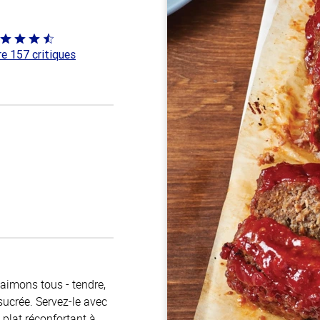
té
re 157 critiques
 sur
 aimons tous - tendre,
sucrée. Servez-le avec
plat réconfortant à