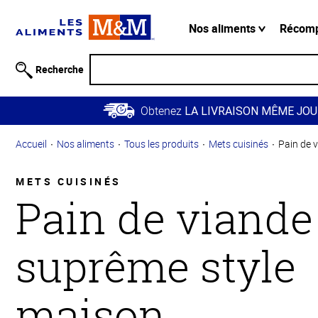
Information
relative à
Nos aliments
Récom
l'accessibilité
Passer
Recherche
au
contenu
Obtenez
principal
LA LIVRAISON MÊME JOU
Retour à
Accueil
Nos aliments
Tous les produits
Mets cuisinés
Pain de 
la
navigation
principale
METS CUISINÉS
Pain de viande
suprême style
maison