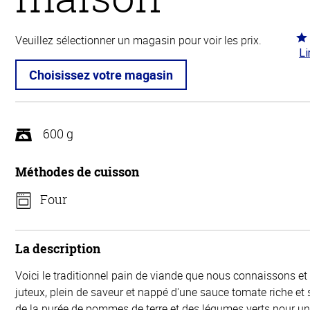
Co
Veuillez sélectionner un magasin pour voir les prix.
Li
4.3
5
Choisissez votre magasin
600 g
Méthodes de cuisson
Four
La description
Voici le traditionnel pain de viande que nous connaissons et
juteux, plein de saveur et nappé d'une sauce tomate riche et 
de la purée de pommes de terre et des légumes verts pour un 