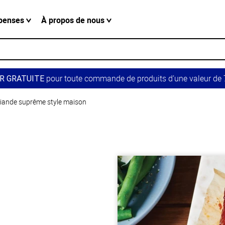
penses
À propos de nous
pour toute commande de produits d’une valeur de 7
R GRATUITE
viande suprême style maison