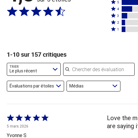
Coté
5
Coté
5
4
4
Coté
étoiles
3
étoiles
3
Coté
par
2
par
étoiles
2
Coté
65 %
1
16 %
par
étoiles
1 étoile
des
des
8 %
par
par
évaluateurs
évaluateurs
des
5 %
6 % des
1-10 sur 157 critiques
évaluateurs
des
évaluateurs
évaluateurs
Chercher des évaluations
TRIER
Le plus récent
Évaluations par étoiles
Médias
Coté
Love the me
5 sur
are saying 
5 mars 2026
5
Yvonne S