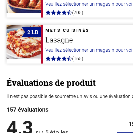
Veuillez sélectionner un magasin pour voir 
(705)
4.6
hors
de
5
METS CUISINÉS
2 LB
stars
Lasagne
Veuillez sélectionner un magasin pour voir 
(165)
4.1
hors
de
5
stars
Évaluations de produit
Il n’est pas possible de soumettre un avis ou une évaluation 
157 évaluations
4,3
1
sur 5 étoiles