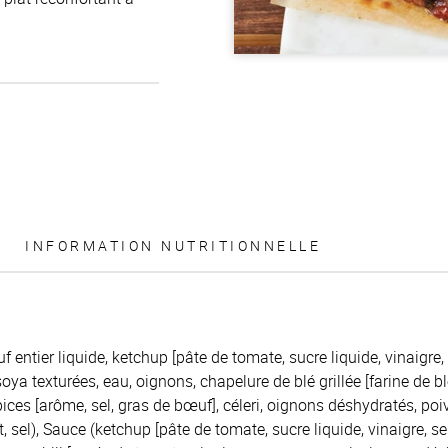
INFORMATION NUTRITIONNELLE
 entier liquide, ketchup [pâte de tomate, sucre liquide, vinaigre,
 soya texturées, eau, oignons, chapelure de blé grillée [farine de b
es [arôme, sel, gras de bœuf], céleri, oignons déshydratés, poivro
 sel), Sauce (ketchup [pâte de tomate, sucre liquide, vinaigre, se