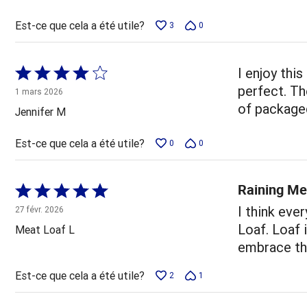
Est-ce que cela a été utile?
3
0
Coté
I enjoy thi
4 sur
perfect. The
1 mars 2026
5
of package
Jennifer M
Est-ce que cela a été utile?
0
0
Raining Me
Coté
5 sur
I think eve
27 févr. 2026
5
Loaf. Loaf 
Meat Loaf L
embrace the
Est-ce que cela a été utile?
2
1