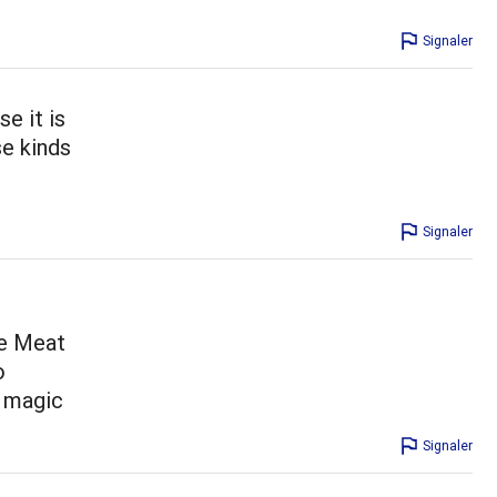
Signaler
e it is
se kinds
Signaler
le Meat
o
n magic
Signaler