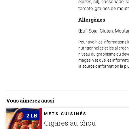
épices, ail], cassonade, s
tomate, graines de moutar
Allergènes
Œuf, Soja, Gluten, Mouta
Pour avoir les informations l
nutritionnelles et les allerg
niveau du graphisme du devant
magasin et que les informat
la source d'information la plu
Vous aimerez aussi
METS CUISINÉS
2 LB
Cigares au chou