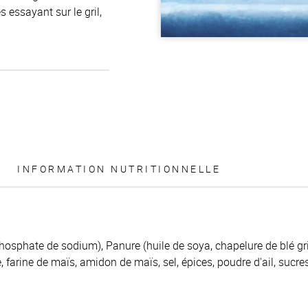
 essayant sur le gril,
INFORMATION NUTRITIONNELLE
 phosphate de sodium), Panure (huile de soya, chapelure de blé gril
ie, farine de maïs, amidon de maïs, sel, épices, poudre d'ail, suc