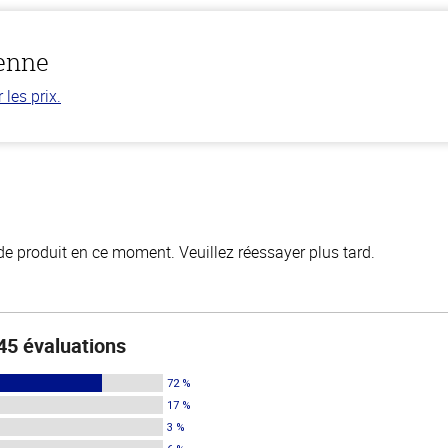
ienne
les prix.
de produit en ce moment. Veuillez réessayer plus tard.
45 évaluations
72 %
17 %
3 %