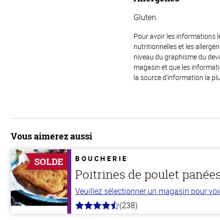
Gluten
Pour avoir les informations l
nutritionnelles et les allerg
niveau du graphisme du devant
magasin et que les informat
la source d'information la plu
Vous aimerez aussi
BOUCHERIE
SOLDE
Poitrines de poulet panées
Veuillez sélectionner un magasin pour voir 
(238)
4.4
hors