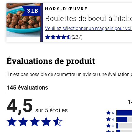
de
5
HORS-D'ŒUVRE
3 LB
stars
Boulettes de boeuf à l’ital
Veuillez sélectionner un magasin pour voir 
(237)
4.6
hors
de
5
stars
Évaluations de produit
Il n’est pas possible de soumettre un avis ou une évaluation 
145 évaluations
4,5
1
sur 5 étoiles
Coté
5
Coté
5
4
4
Coté
étoiles
3
étoiles
3
Coté