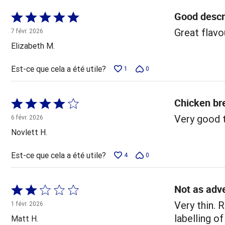
Good descr
Coté
5 sur
Great flavo
7 févr. 2026
5
Elizabeth M.
Est-ce que cela a été utile?
1
0
Chicken br
Coté
4 sur
Very good t
6 févr. 2026
5
Novlett H.
Est-ce que cela a été utile?
4
0
Not as adve
Coté
2 sur
Very thin. R
1 févr. 2026
5
labelling o
Matt H.