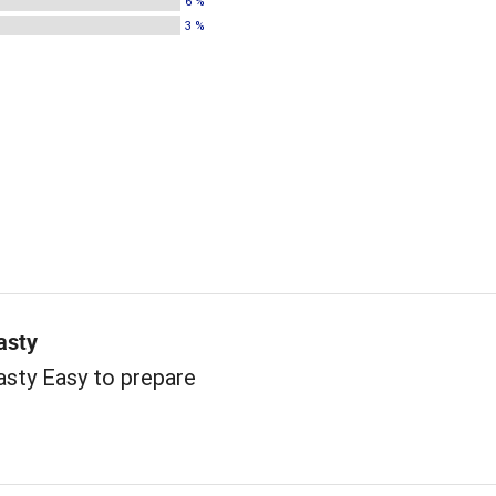
6 %
3 %
asty
asty Easy to prepare