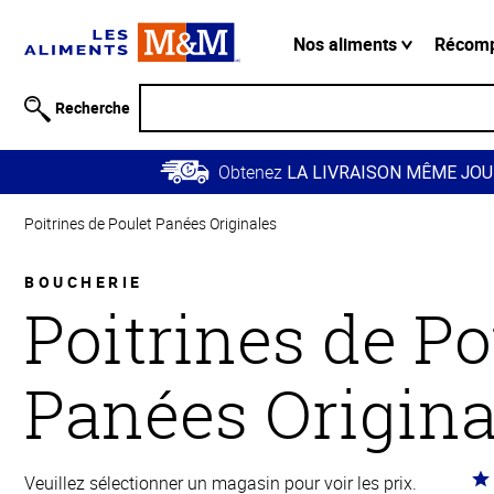
Information
relative à
Nos aliments
Récom
l'accessibilité
Passer
Recherche
au
contenu
Obtenez
principal
LA LIVRAISON MÊME JOU
Retour à
Poitrines de Poulet Panées Originales
la
navigation
principale
BOUCHERIE
Poitrines de Po
Panées Origina
Co
Veuillez sélectionner un magasin pour voir les prix.