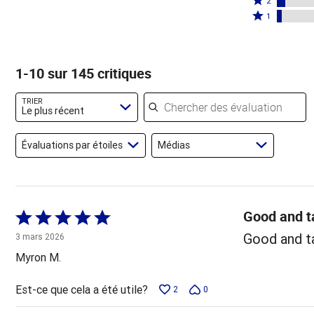
par
2
par
étoiles
2
Coté
72 %
1
17 %
par
étoiles
1 étoile
des
des
3 %
par
par
évaluateurs
évaluateurs
des
6 %
3 % des
1-10 sur 145 critiques
évaluateurs
des
évaluateurs
évaluateurs
Chercher des évaluations
TRIER
Le plus récent
Évaluations par étoiles
Médias
Good and t
Coté
5 sur
Good and t
3 mars 2026
5
Myron M.
Est-ce que cela a été utile?
2
0