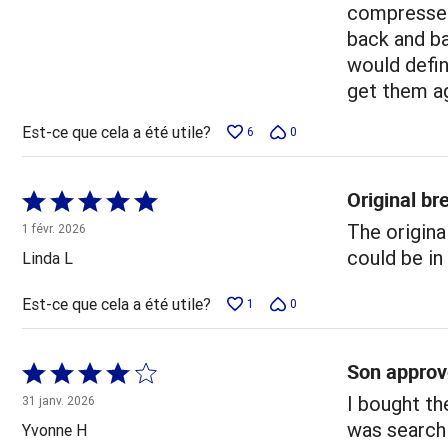
compressed 
back and ba
would defin
get them ag
Est-ce que cela a été utile?
6
0
Original br
Coté
5 sur
The origina
1 févr. 2026
5
could be in
Linda L
Est-ce que cela a été utile?
1
0
Son approv
Coté
4 sur
I bought t
31 janv. 2026
5
was search
Yvonne H