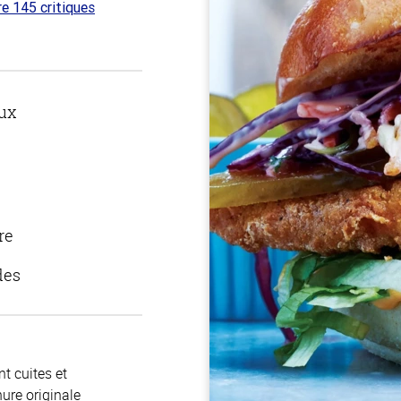
re 145 critiques
 sur
ux
re
des
t cuites et
ure originale