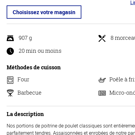
Li
4.5
5
Choisissez votre magasin
907 g
8 morcea
20 min ou moins
Méthodes de cuisson
Four
Poêle à fri
Barbecue
Micro-on
La description
Nos portions de poitrine de poulet classiques sont entièremen
parfaitement tendres. Assaisonnées et enrobées de notre pan