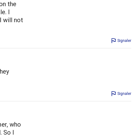
on the
e. I
 will not
Signaler
they
Signaler
mer, who
 So I