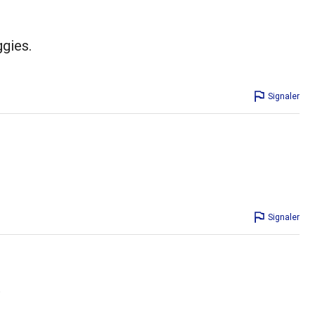
ggies.
Signaler
Signaler
t