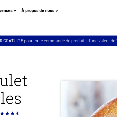
penses
À propos de nous
pour toute commande de produits d’une valeur de 7
R GRATUITE
ulet
les
té