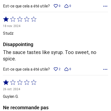
Est-ce que cela a été utile?
0
0
Coté
1 sur
18 nov. 2024
5
Studz
Disappointing
The sauce tastes like syrup. Too sweet, no
spice.
Est-ce que cela a été utile?
2
0
Coté
1 sur
26 oct. 2024
5
Guylen G.
Ne recommande pas