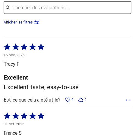
Chercher des évaluations
Afficher les filtres
Coté
5 sur
15 nov. 2025
5
Tracy F
Excellent
Excellent taste, easy-to-use
Est-ce que cela a été utile?
0
0
Coté
5 sur
31 oct. 2025
5
France S