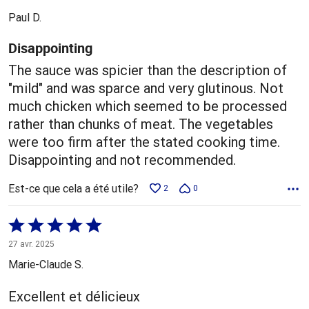
5
Paul D.
Disappointing
The sauce was spicier than the description of
"mild" and was sparce and very glutinous. Not
much chicken which seemed to be processed
rather than chunks of meat. The vegetables
were too firm after the stated cooking time.
Disappointing and not recommended.
Est-ce que cela a été utile?
2
0
Coté
5 sur
27 avr. 2025
5
Marie-Claude S.
Excellent et délicieux