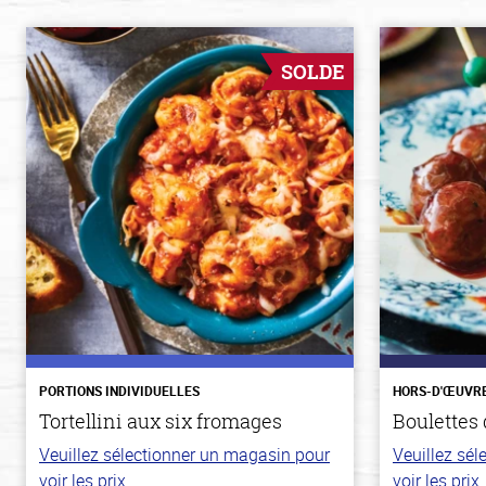
SOLDE
PORTIONS INDIVIDUELLES
HORS-D'ŒUVR
Tortellini aux six fromages
Boulettes 
Veuillez sélectionner un magasin pour
Veuillez sé
voir les prix.
voir les prix.