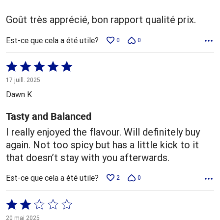
Goût très apprécié, bon rapport qualité prix.
Est-ce que cela a été utile?
0
0
Coté
5 sur
17 juill. 2025
5
Dawn K
Tasty and Balanced
I really enjoyed the flavour. Will definitely buy
again. Not too spicy but has a little kick to it
that doesn’t stay with you afterwards.
Est-ce que cela a été utile?
2
0
Coté
2 sur
20 mai 2025