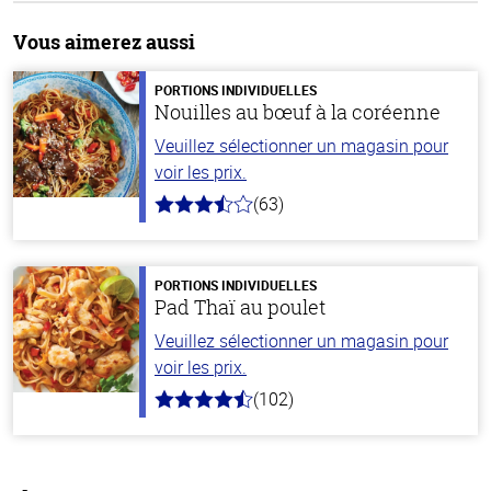
Vous aimerez aussi
PORTIONS INDIVIDUELLES
Nouilles au bœuf à la coréenne
Veuillez sélectionner un magasin pour
voir les prix.
(63)
3.7
hors
de
5
stars
PORTIONS INDIVIDUELLES
Pad Thaï au poulet
Veuillez sélectionner un magasin pour
voir les prix.
(102)
4.3
hors
de
5
stars