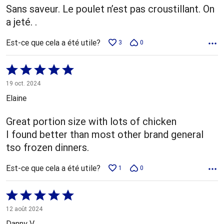
Sans saveur. Le poulet n’est pas croustillant. On
a jeté. .
Est-ce que cela a été utile?
3
0
Coté
5 sur
19 oct. 2024
5
Elaine
Great portion size with lots of chicken
I found better than most other brand general
tso frozen dinners.
Est-ce que cela a été utile?
1
0
Coté
5 sur
12 août 2024
5
Danny V