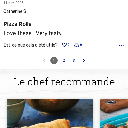
5 sur
11 nov. 2025
5
Catherine S
Pizza Rolls
Love these . Very tasty.
Est-ce que cela a été utile?
0
0
1
2
3
Le chef recommande