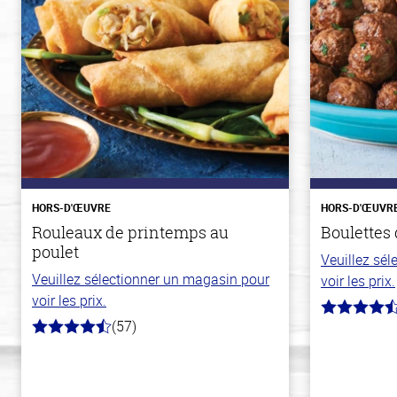
HORS-D'ŒUVRE
HORS-D'ŒUVR
Rouleaux de printemps au
Boulettes 
poulet
Veuillez sé
Veuillez sélectionner un magasin pour
voir les prix.
voir les prix.
4.6
(57)
hors
4.4
de
hors
5
de
stars
5
stars