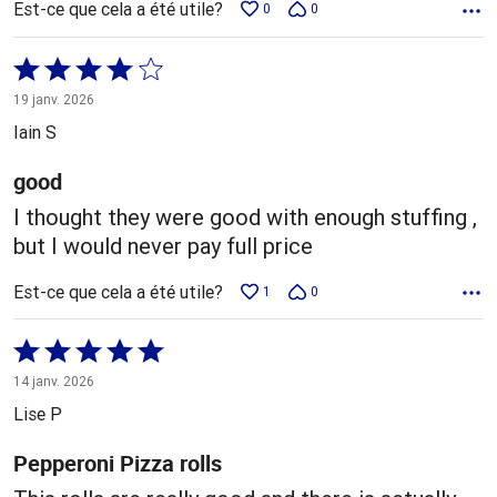
Est-ce que cela a été utile?
0
0
Coté
4 sur
19 janv. 2026
5
Iain S
good
I thought they were good with enough stuffing ,
but I would never pay full price
Est-ce que cela a été utile?
1
0
Coté
5 sur
14 janv. 2026
5
Lise P
Pepperoni Pizza rolls