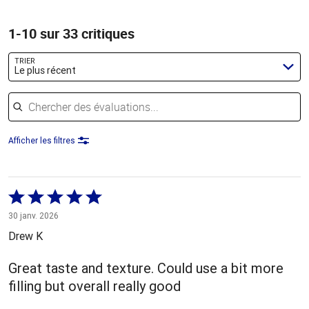
1-10 sur 33 critiques
TRIER
Le plus récent
Chercher des évaluations
Afficher les filtres
Coté
5 sur
30 janv. 2026
5
Drew K
Great taste and texture. Could use a bit more
filling but overall really good