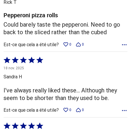
Rick T
Pepperoni pizza rolls
Could barely taste the pepperoni. Need to go
back to the sliced rather than the cubed
Est-ce que cela a été utile?
0
0
Coté
5 sur
18 nov. 2025
5
Sandra H
I've always really liked these… Although they
seem to be shorter than they used to be.
Est-ce que cela a été utile?
0
0
Coté