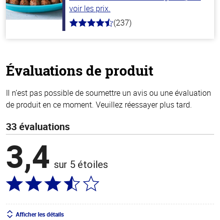
voir les prix.
(237)
4.6
hors
de
5
stars
Évaluations de produit
Il n’est pas possible de soumettre un avis ou une évaluation
de produit en ce moment. Veuillez réessayer plus tard.
33 évaluations
3,4
sur 5 étoiles
Afficher les détails