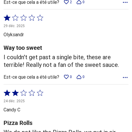
Est-ce que cela a été utile?
2
0
Coté
1 sur
29 déc. 2025
5
Olyksandr
Way too sweet
I couldn't get past a single bite, these are
terrible! Really not a fan of the sweet sauce.
Est-ce que cela a été utile?
0
0
Coté
2 sur
24 déc. 2025
5
Candy C
Pizza Rolls