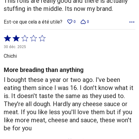
This rolls are really good and there is actually
stuffing in the middle. Its now my brand.
Est-ce que cela a été utile?
0
0
Coté
2 sur
30 déc. 2025
5
Chichi
More breading than anything
I bought these a year or two ago. I've been
eating them since I was 16. I don't know what it
is. It doesn't taste the same as they used to.
They're all dough. Hardly any cheese sauce or
meat. If you like less you'll love them but if you
like more meat, cheese and sauce, these won't
be for you