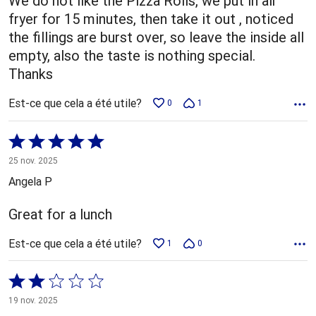
We do not like the Pizza Rolls, we put in air
fryer for 15 minutes, then take it out , noticed
the fillings are burst over, so leave the inside all
empty, also the taste is nothing special.
Thanks
Est-ce que cela a été utile?
0
1
Coté
5 sur
25 nov. 2025
5
Angela P
Great for a lunch
Est-ce que cela a été utile?
1
0
Coté
2 sur
19 nov. 2025
5