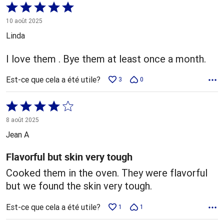
Coté
5 sur
10 août 2025
5
Linda
I love them . Bye them at least once a month.
Est-ce que cela a été utile?
3
0
Coté
4 sur
8 août 2025
5
Jean A
Flavorful but skin very tough
Cooked them in the oven. They were flavorful
but we found the skin very tough.
Est-ce que cela a été utile?
1
1