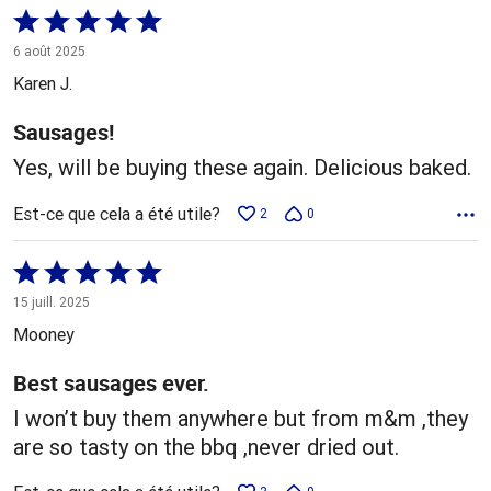
Coté
5 sur
6 août 2025
5
Karen J.
Sausages!
Yes, will be buying these again. Delicious baked.
Est-ce que cela a été utile?
2
0
Coté
5 sur
15 juill. 2025
5
Mooney
Best sausages ever.
I won’t buy them anywhere but from m&m ,they
are so tasty on the bbq ,never dried out.