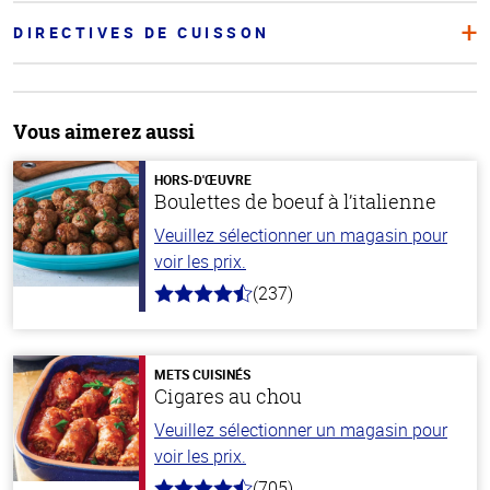
DIRECTIVES DE CUISSON
Vous aimerez aussi
HORS-D'ŒUVRE
Boulettes de boeuf à l’italienne
Veuillez sélectionner un magasin pour
voir les prix.
(237)
4.6
hors
de
5
stars
METS CUISINÉS
Cigares au chou
Veuillez sélectionner un magasin pour
voir les prix.
(705)