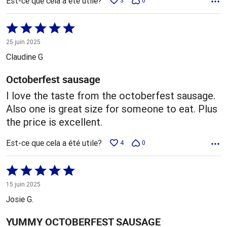
Est-ce que cela a été utile?
3
0
Coté
5 sur
25 juin 2025
5
Claudine G
Octoberfest sausage
I love the taste from the octoberfest sausage.
Also one is great size for someone to eat. Plus
the price is excellent.
Est-ce que cela a été utile?
4
0
Coté
5 sur
15 juin 2025
5
Josie G.
YUMMY OCTOBERFEST SAUSAGE