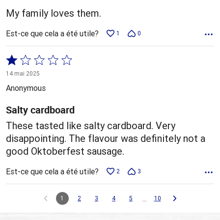
My family loves them.
Est-ce que cela a été utile?
1
0
Coté
1 sur
14 mai 2025
5
Anonymous
Salty cardboard
These tasted like salty cardboard. Very
disappointing. The flavour was definitely not a
good Oktoberfest sausage.
Est-ce que cela a été utile?
2
3
…
1
2
3
4
5
10