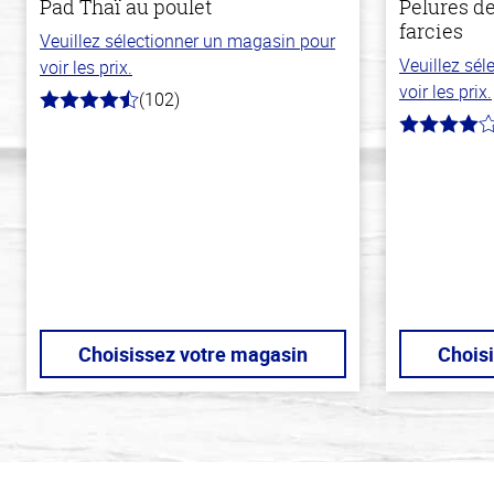
Pad Thaï au poulet
Pelures d
farcies
Veuillez sélectionner un magasin pour
Veuillez sé
voir les prix.
voir les prix.
(102)
4.3
hors
4.0
de
hors
5
de
stars
5
stars
Choisissez votre magasin
Chois