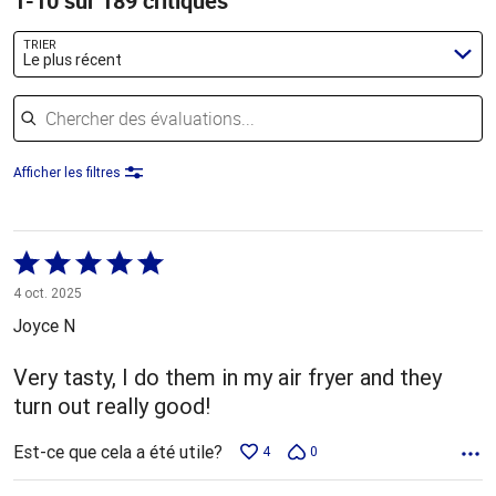
1-10 sur 189 critiques
TRIER
Le plus récent
Chercher des évaluations
Afficher les filtres
Coté
5 sur
4 oct. 2025
5
Joyce N
Very tasty, I do them in my air fryer and they
turn out really good!
Est-ce que cela a été utile?
4
0