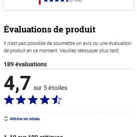
4.6
hors
de
5
stars
Évaluations de produit
Il n’est pas possible de soumettre un avis ou une évaluation
de produit en ce moment. Veuillez réessayer plus tard.
189 évaluations
4,7
sur 5 étoiles
Afficher les détails