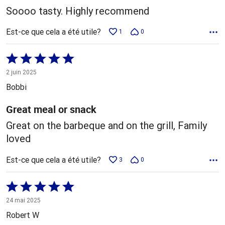
Soooo tasty. Highly recommend
Est-ce que cela a été utile?
1
0
Coté
5 sur
2 juin 2025
5
Bobbi
Great meal or snack
Great on the barbeque and on the grill, Family
loved
Est-ce que cela a été utile?
3
0
Coté
5 sur
24 mai 2025
5
Robert W