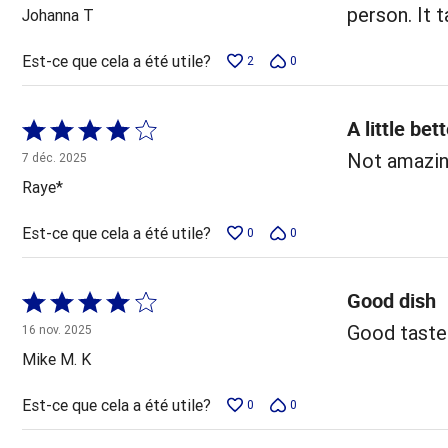
5
person. It t
Johanna T
Est-ce que cela a été utile?
2
0
A little bet
Coté
4 sur
Not amazing
7 déc. 2025
5
Raye*
Est-ce que cela a été utile?
0
0
Good dish
Coté
4 sur
Good taste
16 nov. 2025
5
Mike M. K
Est-ce que cela a été utile?
0
0