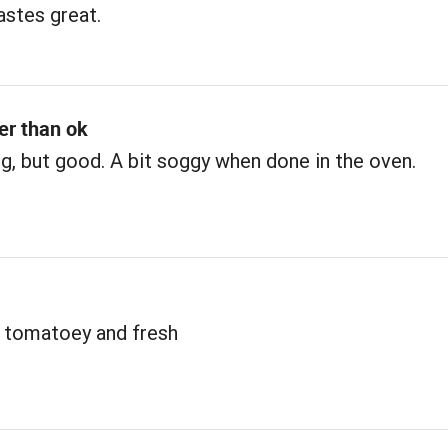
astes great.
ter than ok
, but good. A bit soggy when done in the oven.
 tomatoey and fresh