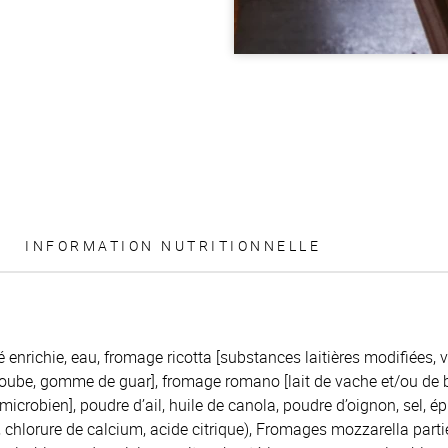
INFORMATION NUTRITIONNELLE
lé enrichie, eau, fromage ricotta [substances laitières modifiées,
be, gomme de guar], fromage romano [lait de vache et/ou de br
microbien], poudre d’ail, huile de canola, poudre d’oignon, sel, é
 chlorure de calcium, acide citrique), Fromages mozzarella part