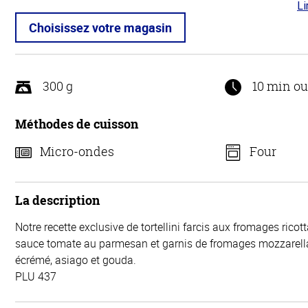
Li
4.7
5
Choisissez votre magasin
300 g
10 min o
Méthodes de cuisson
Micro-ondes
Four
La description
Notre recette exclusive de tortellini farcis aux fromages ric
sauce tomate au parmesan et garnis de fromages mozzarella
écrémé, asiago et gouda.
PLU 437