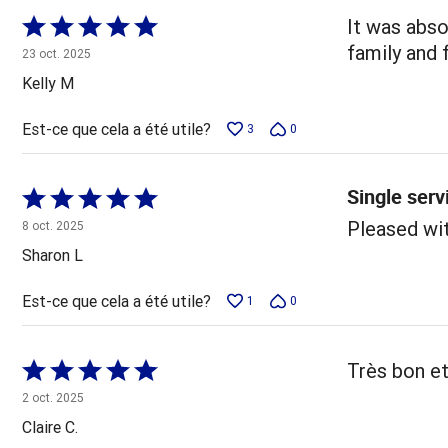
Coté
It was abso
5 sur
family and 
23 oct. 2025
5
Kelly M
Est-ce que cela a été utile?
3
0
Single serv
Coté
5 sur
Pleased wit
8 oct. 2025
5
Sharon L
Est-ce que cela a été utile?
1
0
Coté
Très bon et
5 sur
2 oct. 2025
5
Claire C.