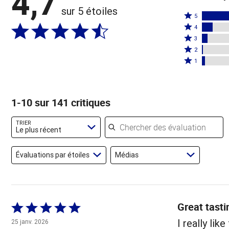
4,7
sur 5 étoiles
Coté
5
Coté
5
4
4
Coté
étoiles
3
étoiles
3
Coté
par
2
par
étoiles
2
Coté
82 %
1
10 %
par
étoiles
1 étoile
des
des
5 %
par
par
évaluateurs
évaluateurs
des
1 %
3 % des
1-10 sur 141 critiques
évaluateurs
des
évaluateurs
évaluateurs
Chercher des évaluations
TRIER
Le plus récent
Évaluations par étoiles
Médias
Great tasti
Coté
5 sur
I really lik
25 janv. 2026