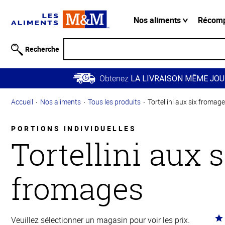
Information
relative à
Nos aliments
Récom
l'accessibilité
Passer
Recherche
au
contenu
Obtenez
principal
LA LIVRAISON MÊME JOU
Retour à
Accueil
Nos aliments
Tous les produits
Tortellini aux six fromag
la
navigation
principale
PORTIONS INDIVIDUELLES
Tortellini aux s
fromages
Co
Veuillez sélectionner un magasin pour voir les prix.