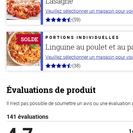
Lasagne
Veuillez sélectionner un magasin pour voir 
(59)
4.3
hors
de
5
PORTIONS INDIVIDUELLES
SOLDE
stars
Linguine au poulet et au 
Veuillez sélectionner un magasin pour voir 
(38)
4.1
hors
de
5
stars
Évaluations de produit
Il n’est pas possible de soumettre un avis ou une évaluation 
141 évaluations
1