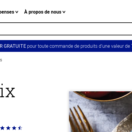
penses
À propos de nous
pour toute commande de produits d’une valeur de 7
R GRATUITE
es
ix
té