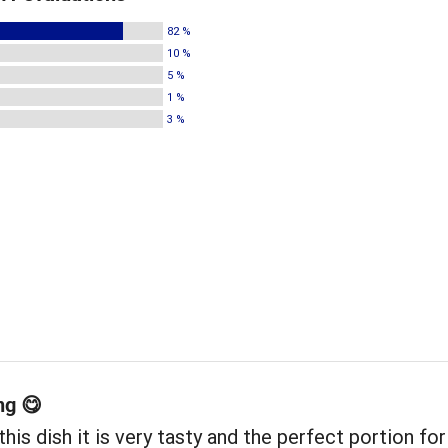
82 %
10 %
5 %
1 %
3 %
ng 😋
e this dish it is very tasty and the perfect portion fo