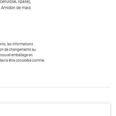
ellulose, lipase),
re, Amidon de maïs
ents, les informations
raison de changements au
e nouvel emballage en
 devra être considéré comme