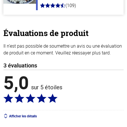
(109)
4.3
hors
de
5
stars
Évaluations de produit
Il n’est pas possible de soumettre un avis ou une évaluation
de produit en ce moment. Veuillez réessayer plus tard.
3 évaluations
5,0
sur 5 étoiles
Afficher les détails