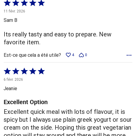
Coté
5 sur
11 févr. 2026
5
Sam B
Its really tasty and easy to prepare. New
favorite item.
Est-ce que cela a été utile?
4
0
Coté
5 sur
6 févr. 2026
5
Jeanie
Excellent Option
Excellent quick meal with lots of flavour, it is
spicy but I always use plain greek yogurt or sour
cream on the side. Hoping this great vegetarian
option will stay around and there will be more