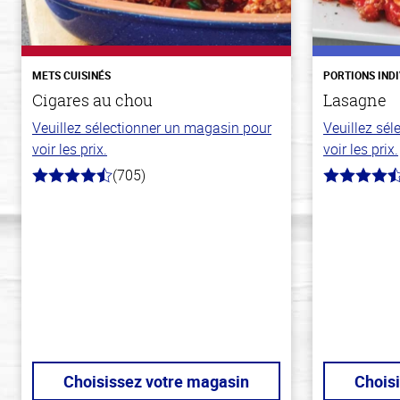
METS CUISINÉS
PORTIONS IND
Cigares au chou
Lasagne
Veuillez sélectionner un magasin pour
Veuillez sé
voir les prix.
voir les prix.
(705)
4.6
4.3
hors
hors
de
de
5
5
stars
stars
Choisissez votre magasin
Chois