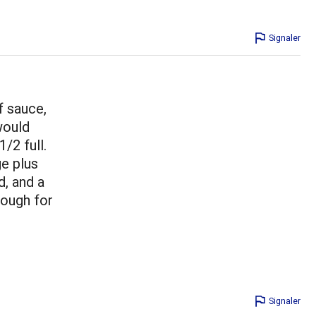
Signaler
f sauce,
would
/2 full.
e plus
d, and a
nough for
Signaler