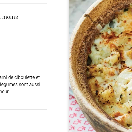
u moins
ni de ciboulette et
s légumes sont aussi
heur.