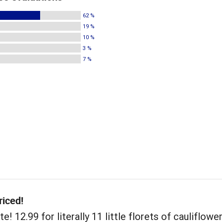
62 %
19 %
10 %
3 %
7 %
iced!
! 12.99 for literally 11 little florets of cauliflower