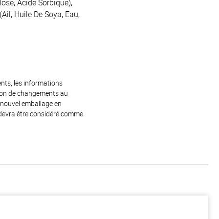
lose, Acide Sorbique),
(Ail, Huile De Soya, Eau,
ents, les informations
raison de changements au
e nouvel emballage en
 devra être considéré comme