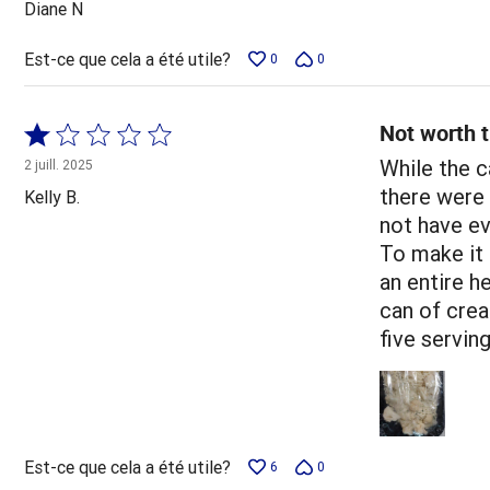
Diane N
Est-ce que cela a été utile?
0
0
Not worth t
Coté
1 sur
While the c
2 juill. 2025
5
there were 
Kelly B.
not have ev
To make it 
an entire h
can of crea
five serving
Est-ce que cela a été utile?
6
0