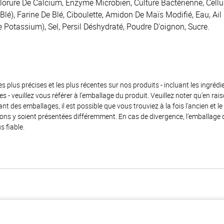
hlorure De Calcium, Enzyme Microbien, Culture Bactérienne, Cellu
Blé), Farine De Blé, Ciboulette, Amidon De Maïs Modifié, Eau, Ail 
e Potassium), Sel, Persil Déshydraté, Poudre D'oignon, Sucre.
es plus précises et les plus récentes sur nos produits - incluant les ingrédi
ènes - veuillez vous référer à l’emballage du produit. Veuillez noter qu’en 
 des emballages, il est possible que vous trouviez à la fois l’ancien et l
ions y soient présentées différemment. En cas de divergence, l’emballage
s fiable.