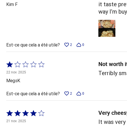
5
it taste pre
Kim F
way I’m buy
Est-ce que cela a été utile?
2
0
Not worth i
Coté
1 sur
Terribly sma
22 nov. 2025
5
MegsK
Est-ce que cela a été utile?
2
0
Very chees
Coté
4 sur
It was very 
21 nov. 2025
5