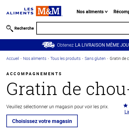
Information
relative à
Nos aliments
Récom
l'accessibilité
Passer
Recherche
au
contenu
Obtenez
principal
LA LIVRAISON MÊME JOU
Retour à
Accueil
Nos aliments
Tous les produits
Sans gluten
Gratin de 
la
navigation
principale
ACCOMPAGNEMENTS
Gratin de chou
Co
Veuillez sélectionner un magasin pour voir les prix.
Li
4.3
5
Choisissez votre magasin