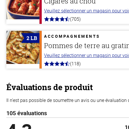
Cigares au chou
Veuillez sélectionner un magasin pour voir 
(705)
4.6
hors
de
5
ACCOMPAGNEMENTS
2 LB
stars
Pommes de terre au grati
Veuillez sélectionner un magasin pour voir 
(118)
4.2
hors
de
5
stars
Évaluations de produit
Il n’est pas possible de soumettre un avis ou une évaluation 
105 évaluations
1