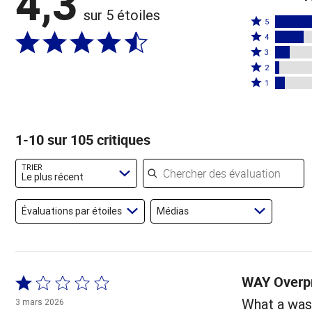
4,3
sur 5 étoiles
Coté
5
Coté
5
4
4
Coté
étoiles
3
étoiles
3
Coté
par
2
par
étoiles
2
Coté
62 %
1
19 %
par
étoiles
1 étoile
des
des
10 %
par
par
évaluateurs
évaluateurs
des
3 %
7 % des
1-10 sur 105 critiques
évaluateurs
des
évaluateurs
évaluateurs
Chercher des évaluations
TRIER
Le plus récent
Évaluations par étoiles
Médias
WAY Overpr
Coté
1 sur
What a waste
3 mars 2026