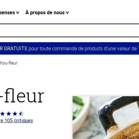
penses
À propos de nous
pour toute commande de produits d’une valeur de 7
R GRATUITE
chou-fleur
-fleur
té
re 105 critiques
 sur