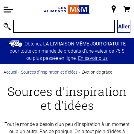
Information
relative à
Mon
Panie
l'accessibilité
magasin
Passer
Aller
Recherche
au
contenu
Obtenez
LA LIVRAISON MÊME JOUR GRATUITE
principal
pour toute commande de produits d’une valeur de 75 $
Retour à
ou plus passée en ligne.
En savoir plus
la
navigation
Accueil
Sources d'inspiration et d'idées
L'Action de grâce
principale
Sources d'inspiration
et d'idées
Tout le monde a besoin d'un peu d'inspiration à un moment
ou à un autre. Pas de panique. On a tout plein d’idées à